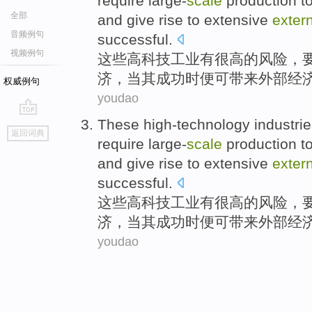
require
large-
scale
production
t
全部
and
give rise
to extensive
exter
音频例句
successful
.
视频例句
这些
高科技
工业
有
很高
的
风险
，
济
，
当
其
成功
时便可
带来
外部
经
权威例句
youdao
These
high-technology
industri
go
返回词典
top
require
large-
scale
production
t
and
give rise
to extensive
exter
successful
.
这些
高科技
工业
有
很高
的
风险
，
济
，
当
其
成功
时便可
带来
外部
经
youdao