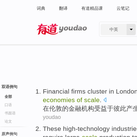
词典
翻译
有道精品课
云笔记
中英
有道 - 网易旗下搜索
双语例句
Financial
firms
cluster
in
Londo
全部
economies
of
scale
.
口语
在
伦敦
的
金融
机构
受益于彼此产
书面语
youdao
论文
These
high-technology
industri
原声例句