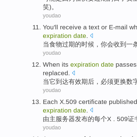
笑)。
youdao
You
'll
receive
a
text
or
E-mail
w
expiration
date
.
当
食物
过期
的时候，
你
会
收到
一
youdao
When
its
expiration
date
passes
replaced
.
当
它
到达
有效期
后，
必须
更换
数
youdao
Each
X.509
certificate
publishe
expiration
date
.
由
主
服务器
发布
的
每个
X . 509
证
youdao