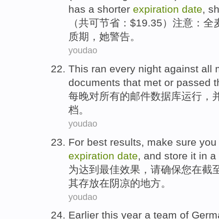
has
a shorter
expiration
date
,
s
（
共
可节省
：$19.35）
注意
：
全
质期
，
她
警告。
youdao
This ran every night
against
all
documents
that met
or
passed
t
每晚
对
所有
的
邮件
数据库运行
，
档
。
youdao
For
best
results
,
make sure
you
expiration
date
,
and
store
it
in
a
为
达到最佳
效果
，请
确保
您
在
截
其
存放在
阴凉
的
地方
。
youdao
Earlier
this year
a
team
of
Germ