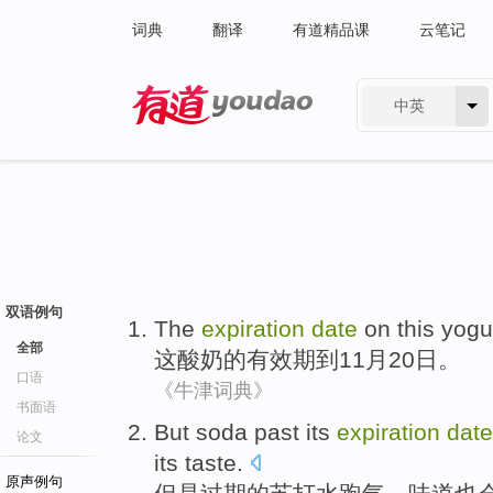
词典
翻译
有道精品课
云笔记
中英
有道 - 网易旗下搜索
双语例句
The
expiration
date
on
this
yogu
全部
这
酸奶
的
有效期
到
11
月
20
日。
口语
《牛津词典》
书面语
But
soda
past its
expiration
date
论文
its
taste
.
原声例句