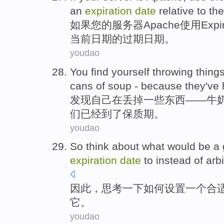
an
expiration
date
relative
to
the
如果
您
的
服务器
Apache
使用
Expi
当前
日期
的
过期
日期。
youdao
You
find
yourself
throwing
thing
cans of
soup
-
because
they
've
发现
自己
在丢掉
一些东西
——
牛
们
已经
到了
保质期
。
youdao
So
think about
what would be
a
expiration
date
to
instead
of
arbi
因此
，
思考
一下如何
设置
一个
合
它。
youdao