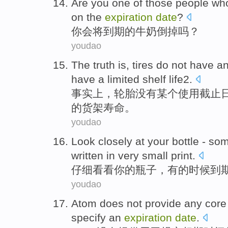
Are
you
one of those people w
on the
expiration
date
?
你
会将
到期
的
牛奶
倒掉
吗？
youdao
The truth
is,
tires
do not have
a
have
a
limited
shelf life2
.
事实上
，
轮胎
没有
某个使用
截止
的
货架
寿命。
youdao
Look closely
at
your
bottle
-
som
written
in
very
small
print.
仔细
看看
你
的
瓶子
，
有的时候
到
youdao
Atom
does not
provide
any
core
specify
an
expiration
date
.