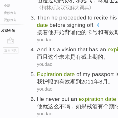
但是
过期
的
苏打水
跑
气
，
味道
也
全部
《柯林斯英汉双解大词典》
音频例句
Then
he
proceeded to
recite
his
视频例句
date
before
signing off
.
权威例句
接着
他
开始
背诵
他
的
卡号
和
有效
youdao
go
And
it
's a vision that
has
an
expi
返回词典
top
而且
这个
未来是
有
截止期
的。
youdao
Expiration
date
of
my
passport
i
我
护照
的
有效期
到2011年
8
月。
youdao
He
never
put
an
expiration
date
他
就这么
不
喝，如果戒酒
有个
期
youdao