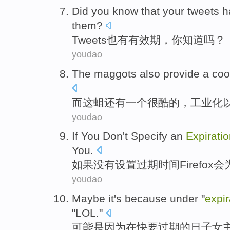
Did
you
know that
your
tweets
h
them?
Tweets
也有
有效期
，
你
知道
吗？
youdao
The maggots
also
provide
a
coo
而
这
蛆
还有
一个
很酷
的，
工业化
youdao
If You
Don't
Specify
an
Expirati
You
.
如果
没有
设置
过期
时间
Firefox
会
youdao
Maybe it
's because
under
"
expi
"
LOL
."
可能
是因为
在
快要
过期
的日子
女