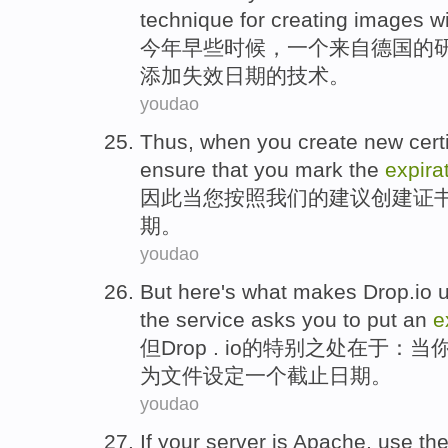
technique
for
creating
images
w
今年
早些时候
，
一
个
来自德国
的
添加失效
日期的
技术
。
youdao
Thus
,
when
you
create
new
cert
ensure that
you
mark
the
expira
因此
当
您
按照
我们
的
建议
创建
证
期
。
youdao
But
here's what makes
Drop.io
u
the
service
asks
you
to
put
an
e
但
Drop
. io的特别之处在于：
当
为
文件设定
一
个
截止
日期
。
youdao
If
your
server
is
Apache
,
use
th