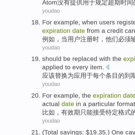
Atom
没有
提供
用于
规定
超期
时间
youdao
For example
,
when
users
regist
expiration
date
from a
credit
car
例如
，
当
用户
注册
时，
他们
必须
youdao
should be
replaced with
the
expi
applied
to
every
item
.
应该
替换
为
应用
于
每个
条目的
到
youdao
For example
, the
expiration
dat
actual
date
in a
particular
forma
比如
，
有效期
只能
接受
特定
格式
youdao
(
Total
savings
: $19.35.)
One cav