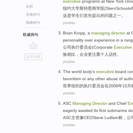
executive
programs
at
New York
Univ
全部
纽约
大学
斯
特
恩商学院(Stern
School
of
音频例句
这
是
学生们
首先
提出
的
问题
之一
。
视频例句
youdao
Brian
Kropp
, a
managing
director
at
权威例句
personality
over
experience
in
a ran
公司
执行
委员会
(Corporate
Executive
go
验
相比，
企业
更
注重
个人品性。
返回词典
top
youdao
The world
body
's
executive
board
co
favoritism
or
any
other abuse
of
autho
世界
组织
的
执行
委员会
在
2008年
10月
youdao
ASC
Managing
Director
and Chief
Ex
eagerly
awaited
its
first
submarine
do
ASC
主管
兼CEO
Steve
Ludlam称，
公
youdao