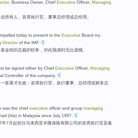
ector
,
Business
Owner
,
Chief
Executive
Officer
,
Managing
企业
所有人
、
首席
执行官
、董事总经理
或
总经理。
ompelled
today
to
present
to
the
Executive
Board
my
g
Director
of
the IMF.
去
基金组织总裁
的
职务
，对此
我
感到
无比遗憾。
st be
signed
either
by
Chief
Executive
Officer
,
Managing
al
Controller
of
the
company
.
之一
签署才生效
：
首席
执行官、执行
董事
、
总经理
或
财务
总
in was
the chief
executive
officer
and
group
managing
had
(hla) in
Malaysia
since
July
1997.
97年
7月
起担任
马来西亚
丰隆
保险
有限公司
的
首席
执行官
及
集