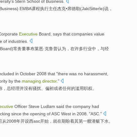
ersity
's Stern
School
of
Business
.
Business
) EMBA
课程
执行
主任
杰克•席德勒(
Jaki
Sitterle
)
说
，
Corporate
Executive
Board
,
says that
companies
value
ge
of industries
.
Board)
常务
董事
布莱恩
·克
鲁普
认为
，
在
许多行业中，与
经
ncluded
in
October
2008 that "
there was no
harassment
,
rity
by
the
managing
director
."
称
，
总经理
并
没有
骚扰
、
偏袒
或者
任何
的
滥用
职权
。
ecutive
Officer
Steve Ludlam
said the
company
had
cking
since
the
opening
of
ASC
West
in 2008. "ASC."
司
从
2008年
开设
西asc开始，
就
在
期盼着
其
第一
艘潜艇
下水
。