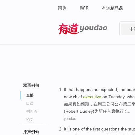
词典
翻译
有道精品课
中
有道 - 网易旗下搜索
双语例句
If
that happens
as
expected
, the
boa
全部
new chief
executive
on Tuesday
,
whe
口语
如果
真
如
预期
，在
周二
公司
公布
第二
(Robert Dudley)
为
新任
首席
执行长
。
书面语
youdao
论文
It
'
is
one
of
the
first
questions
the
stu
原声例句