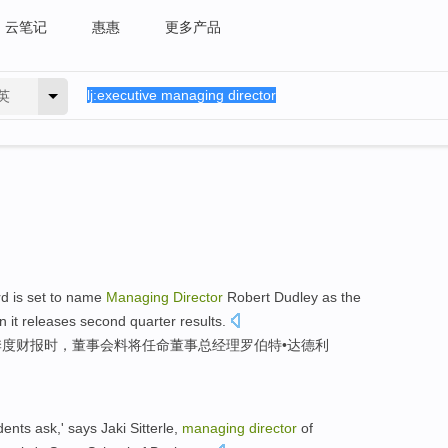
云笔记
惠惠
更多产品
英
rd
is
set to
name
Managing
Director
Robert
Dudley
as
the
n
it
releases
second
quarter
results.
季度财报
时
，
董事会
料
将
任命
董事
总经理
罗伯特
•
达
德利
dents
ask,'
says
Jaki
Sitterle
,
managing
director
of