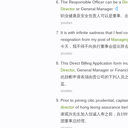
The Responsible
Officer
can be
a
Dir
Director
or
General Manager
.
职业健康及安全负责人
可以
是
董事
、
youdao
It is with infinite sadness that
I
feel c
resignation
from
my
post
of
Managin
今天
，
我
不得不向
执行
董事会
提出辞
youdao
This
Direct Billing
Application form
mu
Director
,
General Manager
or
Financi
此
挂帐
申请表
须
由
贵公司
的
下列
人员
监
。
youdao
Prior
to joining
citic prudential
, capta
director
of
hong leong
assurance
ber
谢观兴
先生
加入
信诚
人寿
之前
，
自
19
团
董事
总经理。