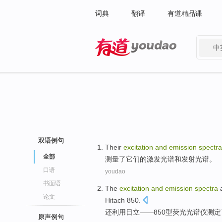
词典
翻译
有道精品课
中
有道 - 网易旗下搜索
双语例句
Their
excitation
and
emission
spectra
全部
测量了
它们的
激发
光谱
和
发射
光谱。
口语
youdao
书面语
The
excitation
and
emission
spectra
论文
Hitach 850.
还利用日立——850型
荧光
光谱仪
测定
原声例句