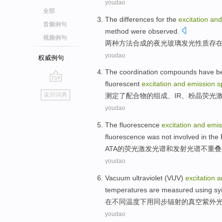
youdao
全部
The
differences
for the
excitation
an
音频例句
method were observed.
视频例句
两种
方法
合成的
夜光
玻璃
发光
性质存
youdao
权威例句
The coordination
compounds
have b
fluorescent
excitation
and
emission
s
go
返回词典
测定
了
配合
物
的
组成
、
IR
、粉
晶
荧光
top
youdao
The
fluorescence
excitation
and
emis
fluorescence was
not
involved
in the
ATA
的
荧光
激发
光谱
和
发射
光谱
不
重叠
youdao
Vacuum
ultraviolet
(
VUV
)
excitation
a
temperatures
are
measured
using
sy
在
不同
温度下
用
同步
辐射
的
真空
紫外
youdao