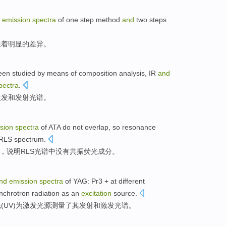
d
emission
spectra
of one step
method
and
two
steps
在着明显
的
差异
。
een studied
by means
of
composition
analysis,
IR
and
pectra
.
激发
和
发射光谱。
sion
spectra
of
ATA
do
not
overlap
, so
resonance
RLS
spectrum
.
，
说明RLS
光谱
中
没有
共振
荧光成分。
nd
emission
spectra
of
YAG: Pr3 +
at
different
nchrotron
radiation
as
an
excitation
source
.
光
(
UV
)
为
激发
光源
测量了
其
发射
和
激发
光谱
。