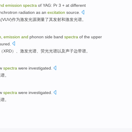
nd
emission
spectra
of
YAG: Pr 3 +
at
different
nchrotron
radiation
as an
excitation
source
.
光
(
VUV
)
作为
激发
光源
测量了其
发射
和
激发
光谱
。
n
,
emission
and
phonon
side band
spectra
of
the
upper
sured
.
（
XRD
）、
激发
光谱
、荧光光谱
以及
声子
边带谱。
ow
spectra
were investigated
.
光谱。
ow
spectra
were investigated
.
光谱。