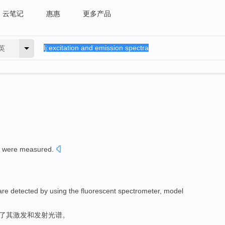
云笔记
惠惠
更多产品
英
were
measured
.
are
detected
by using the
fluorescent
spectrometer
, model
了
其
激发
和
发射
光谱
。