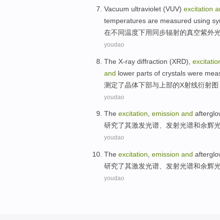
Vacuum
ultraviolet
(
VUV
)
excitation
a
temperatures
are
measured
using
sy
在
不同
温度下
用
同步
辐射
的
真空
紫外
youdao
The X-ray
diffraction
(
XRD
),
excitatio
and
lower parts
of
crystals
were mea
测定
了晶体
下部
与
上部
的
X
射线
衍射图
youdao
The
excitation
,
emission
and
aftergl
研究了其
激发
光谱
、
发射
光谱
和
余辉
youdao
The
excitation
,
emission
and
aftergl
研究了其
激发
光谱
、
发射
光谱
和
余辉
youdao