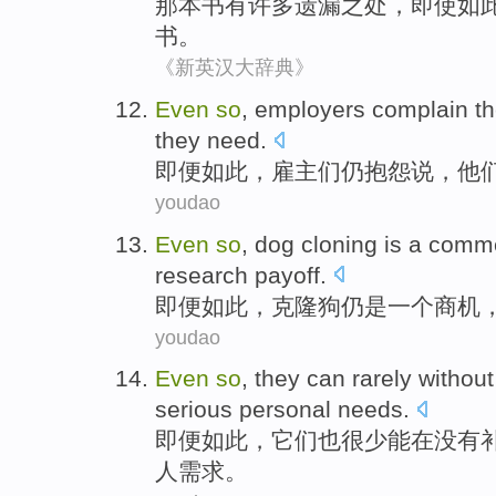
那
本书
有
许多
遗漏
之处，
即使
如
书。
《新英汉大辞典》
Even
so
,
employers
complain
t
they need
.
即便
如此
，
雇主们
仍
抱怨说
，
他
youdao
Even
so
,
dog
cloning
is
a
commer
research
payoff
.
即便
如此
，
克隆
狗
仍
是
一个
商机
youdao
Even
so
,
they
can rarely
without
serious
personal
needs
.
即便
如此
，
它们
也很少
能
在
没有
人
需求。