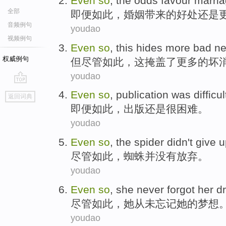
Even
so
,
the
odds favour
marri
全部
即便
如此
，
婚姻
带来
的
好处
还是
音频例句
youdao
视频例句
Even
so
,
this
hides
more
bad
n
权威例句
但尽管
如此
，
这
掩盖了
更多的
坏
youdao
go
Even
so
,
publication
was
difficul
返回词典
top
即便
如此
，
出版
还是
很困难
。
youdao
Even
so
,
the spider
didn't
give u
尽管
如此
，
蜘蛛
并
没有
放弃
。
youdao
Even
so
,
she
never
forgot
her
d
尽管
如此
，
她
从未
忘记
她
的
梦想
youdao