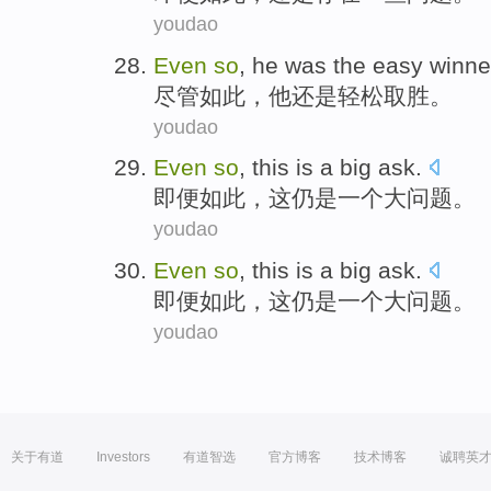
youdao
Even
so
,
he
was
the
easy
winne
尽管
如此
，
他
还是
轻松
取胜
。
youdao
Even
so
,
this
is
a
big
ask
.
即便
如此
，
这
仍
是
一个
大
问题
。
youdao
Even
so
,
this
is
a
big
ask
.
即便
如此
，
这
仍
是
一个
大
问题
。
youdao
关于有道
Investors
有道智选
官方博客
技术博客
诚聘英