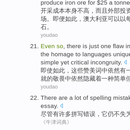
produce
iron ore for
$
25
a tonne
开采
成本
本身
不
高，
而且
外部投
场
。
即便
如此
，
澳大利亚
可以
以
石
。
youdao
Even
so
,
there is
just one
flaw
in
the
homage to
languages
uniqu
simple
yet
critical
incongruity
.
即使
如此
，
这些
赞美
词中依然
有
就
的
敬畏中依然隐藏着
一种
简单
youdao
There
are a
lot
of
spelling
mista
essay
.
尽管
有
许多
拼写
错误
，
它
仍不失
《牛津词典》