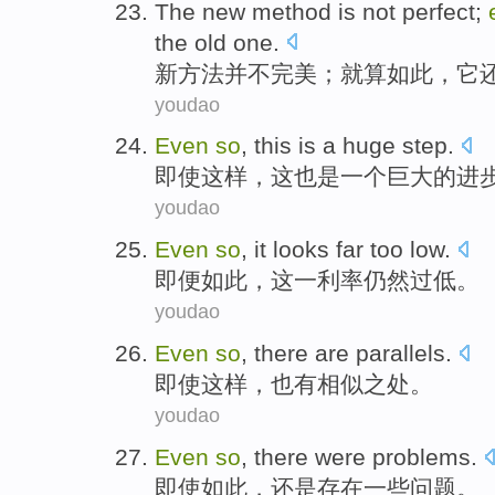
The
new
method
is not
perfect
;
the old
one.
新
方法
并不
完美
；
就算
如此
，
它
youdao
Even
so
,
this
is
a
huge
step
.
即使
这样
，
这
也是
一个
巨大的
进
youdao
Even
so
,
it
looks
far
too
low
.
即便
如此
，
这
一利率
仍然
过
低
。
youdao
Even
so
,
there are
parallels
.
即使
这样
，
也
有
相似之处
。
youdao
Even
so
,
there
were problems
.
即使
如此
，
还是存在
一些
问题。