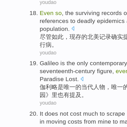
youdao
Even
so
, the
surviving
records
o
references
to
deadly
epidemics
population
.
尽管
如此
，
现存
的
北美
记录
确实
行病。
youdao
Galileo
is
the
only
contemporar
seventeenth-century
figure
,
eve
Paradise
Lost
.
伽利略
是
唯一
的
当代
人物
，唯一
园》里
也
有
提及
。
youdao
It
does not
cost
much to scrape 
in moving
costs
from
mine
to
ma