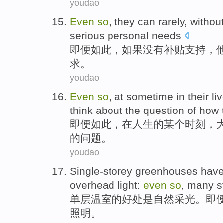
youdao
Even
so
,
they
can
rarely
,
withou
serious
personal
needs
即便
如此
，
如果没有
补贴
支持
，
求
。
youdao
Even
so
,
at sometime
in
their li
think about
the
question
of
how 
即便
如此
，
在
人生
的
某个
时刻
，
的
问题
。
youdao
Single-storey
greenhouses hav
overhead light
:
even
so
,
many
st
单层
温室
的
好处
是
自然
采光
。
即
照明。