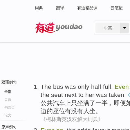
词典
翻译
有道精品课
云笔记
中英
有道 - 网易旗下搜索
双语例句
The bus
was
only
half
full
.
Even
全部
the
seat
next to
her
was taken.
口语
公共
汽车上
只
坐
满了
一半
，
即便
书面语
边
的
座位有没有人坐
。
论文
《柯林斯英汉双解大词典》
原声例句