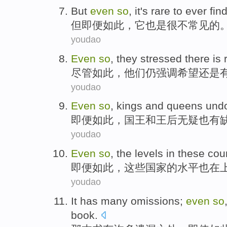
But
even
so
,
it
's rare
to ever fin
但
即便
如此
，
它
也是
很
不常见的
youdao
Even
so
,
they
stressed
there
is
尽管
如此
，
他们
仍强调
希望
还是
youdao
Even
so
,
kings
and
queens
und
即便
如此
，
国王
和
王后
无疑也
有
youdao
Even
so
,
the
levels
in
these
cou
即便
如此
，
这些
国家
的
水平
也
在
youdao
It
has
many
omissions
;
even
so
book
.