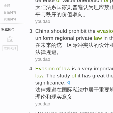
defense
of
value
orientation
of
p
全部
大陆
法系
国家
则
普遍
认为理应
禁
音频例句
平与秩序
的
价值
取向
。
视频例句
youdao
权威例句
China
should
prohibit
the
evasi
uniform
regional
private
law
in
t
在
未来
的
统一
区际
冲突
法
的
设计
go
返回词典
top
法律
规避。
youdao
Evasion
of
law
is a very
importa
law
. The
study
of
it has
great
th
significance
.
法律
规避
在
国际
私法
中居于
重要
理论
和
现实
意义
。
youdao