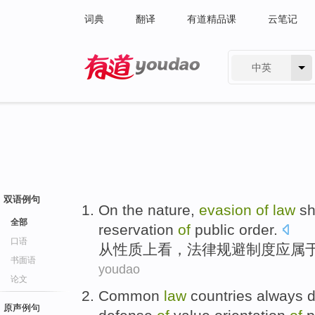
词典
翻译
有道精品课
云笔记
中英
有道 - 网易旗下搜索
双语例句
On the
nature
,
evasion
of
law
sh
全部
reservation
of
public
order
.
口语
从
性质
上看，
法律
规避
制度
应
属
书面语
youdao
论文
Common
law
countries
always d
原声例句