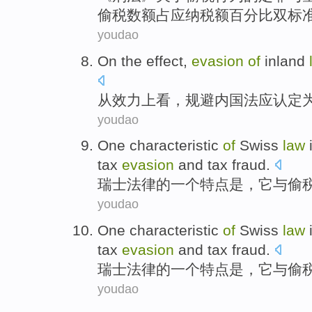
偷税
数额
占
应纳税额
百分比
双
标
youdao
On the
effect
,
evasion
of
inland
从
效力
上看，
规避
内国法
应
认定
youdao
One
characteristic
of
Swiss
law
tax
evasion
and
tax fraud
.
瑞士
法律
的
一个
特点
是
，
它
与
偷
youdao
One
characteristic
of
Swiss
law
tax
evasion
and
tax fraud
.
瑞士
法律
的
一个
特点
是
，
它
与
偷
youdao