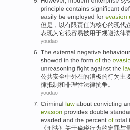
However
,
modern
enterprise
sy
principle contains
significant
def
easily
be
employed
for
evasion
但是
，
以
有限
责任
为
核心
的
现代
表现为它很
容易
被
用于
规避
法律
youdao
The
external
negative
behaviou
showed
in the form
of
the
evasi
unreasoning
fight against
the
la
公共
安全
中外
在的
消极
的
行为
主
律
抵制
和
非理性法律
抗争
。
youdao
Criminal
law
about
convicting
a
evasion
provides
double
standa
evaded
and the
percent
of
total
《
刑法
》
关于
偷税
行为
的
定罪
与