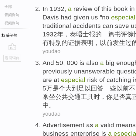
全部
In 1932,
a
review
of
this book in
音频例句
Davis had
given
us
"
no
especial
视频例句
traditional accidents
can
save
us
1932年，
泰晤士
报
的
一
篇书评
惋
权威例句
有
特别
的证据表明，以前发生过
youdao
go
返回词典
top
And 50, 000
is
also
a
big
enoug
previously
unanswerable
questi
are at
especial
risk
of
catching
i
5万
是个
大
到足以
回答
一些
以前
不
乘坐
公共
交通工具时，
你
是否
真
中。
youdao
Advertisement
as
a
valid
means
business enterprise
is
a
especia