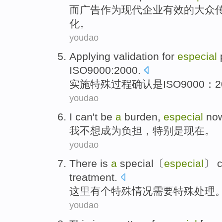
而广告
作为
现代
企业
有效
的
大众
化。
youdao
Applying
validation
for
especial
ISO9000:2000.
实施
特殊
过程
确认
是
ISO9000：
youdao
I
can't
be
a
burden
,
especial
no
我
不想
成为
负担
，
特别是
现在
。
youdao
There
is
a
special
〔
especial
〕
treatment.
这里
有
个
特殊
情况
需要特殊处理
youdao