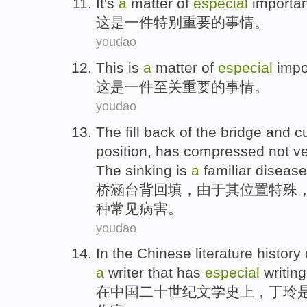
It
's
a
matter
of
especial
importa
这
是
一
件
特别
重要
的
事情。
youdao
This
is
a
matter
of
especial
impo
这
是
一
件
至关
重要
的
事情。
youdao
The fill back of the bridge and
c
position
, has
compressed
not
ve
The
sinking
is
a
familiar
disease
桥涵台背回填
，
由于
其
位置
特殊
种
常见
病害。
youdao
In
the
Chinese
literature history
a
writer
that
has
especial
writing
在
中国
二十
世纪
文学史
上，
丁玲