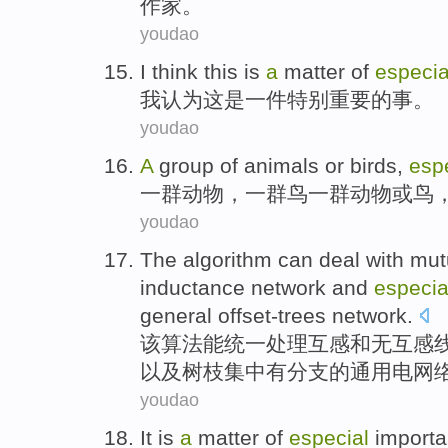
作家
。
youdao
I
think
this
is
a
matter
of
especia
我
认为
这
是
一
件
特别
重要
的
事。
youdao
A
group of
animals
or
birds
,
esp
一
群
动物
，一群鸟一群动物
或
鸟
youdao
The
algorithm
can
deal
with mut
inductance
network
and
especia
general
offset-trees network.
该
算法
能
统一
处理
互感
和
无
互感
以及树枝集中有分支的
通用
电网
youdao
It
is
a
matter
of
especial
import