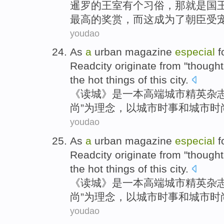
暹罗
的
王室
有个
习俗
，那就是国
最高
的
奖赏
，而这成为了朝臣受
youdao
As
a
urban
magazine
especial
f
Readcity
originate from "
thought
the hot things of
this
city
.
《读城》
是
一
本
高端
城市
精英
杂
尚
”为理念，以城市时事
和
城市时
youdao
As
a
urban
magazine
especial
f
Readcity
originate from "
thought
the hot things of
this
city
.
《读城》
是
一
本
高端
城市
精英
杂
尚
”为理念，以城市时事
和
城市时
youdao