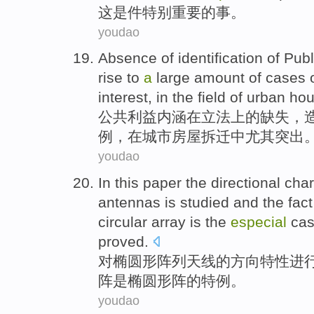
这
是
件特别
重要
的
事
。
youdao
Absence
of
identification of
Publ
rise to
a
large amount
of
cases
interest
, in the field of urban
ho
公共
利益
内涵
在
立法
上
的
缺失
，
例
，在
城市
房屋
拆迁
中尤其突出
youdao
In this paper
the
directional
char
antennas
is
studied
and the fact
circular
array
is
the
especial
cas
proved
.
对
椭圆形
阵列
天线
的
方向
特性
进
阵
是
椭圆形阵
的
特例
。
youdao