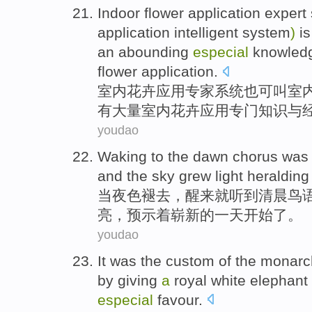
Indoor
flower
application
expert
application
intelligent
system
)
is
an abounding
especial
knowled
flower application.
室内
花卉
应用
专家
系统
也可叫室
有
大量室内花卉应用专门
知识
与
youdao
Waking
to the dawn chorus
was
and
the sky
grew light
heralding
当
夜色
褪去
，
醒来
就听到清晨鸟
亮
，预示着崭新的一天开始了。
youdao
It was
the
custom
of
the
monarc
by
giving
a
royal
white elephant
especial
favour.