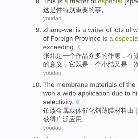
This
is
a
matter
of
especial
[spe
这
是
件特别
重要
的
事
。
youdao
Zhang-wei
is
a
writer
of
lots
of
w
of Foreign Province
is
a
especia
exceeding
.
张炜
是
一
个
作品
众多
的
作家
，
在
的意义，它
既是
一个
小结
又是一
youdao
The membrane
materials
of the
won
a
wide
application
due to
hi
selectivity
.
铂族金属
载体
催化剂
薄膜
材料
由
获得
广泛
应用
。
youdao