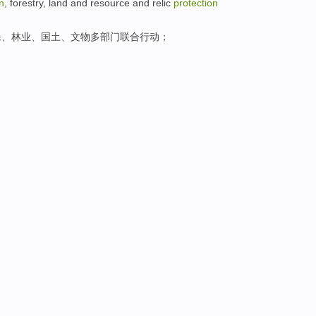
n
,
forestry
,
land and resource
and
relic
protection
保
、
林业
、
国土
、
文物
多
部门
联合
行动
；