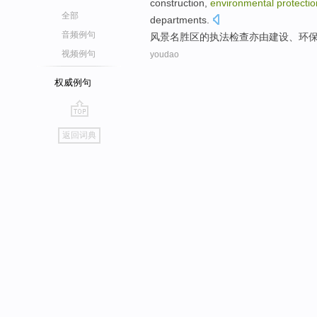
construction
,
environmental
protectio
全部
departments
.
音频例句
风景
名胜区
的
执法
检查
亦
由
建设
、
环
视频例句
youdao
权威例句
go
返回词典
top