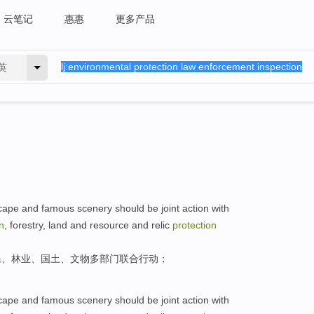
云笔记
惠惠
更多产品
英
cape
and famous scenery should
be
joint
action
with
n
,
forestry
,
land and resource
and
relic
protection
保
、
林业
、
国土
、
文物
多
部门
联合
行动
；
cape
and famous scenery should
be
joint
action
with