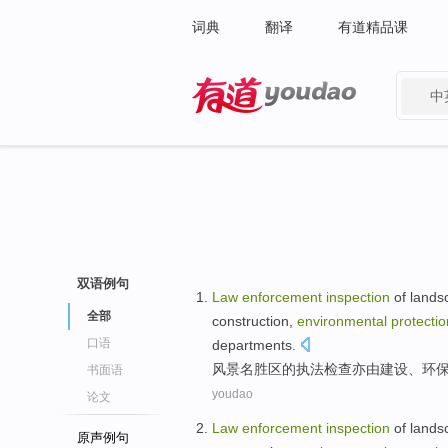
词典
翻译
有道精品课
中
有道 - 网易旗下搜索
双语例句
Law
enforcement
inspection
of
lands
全部
construction
,
environmental
protectio
口语
departments
.
风景
名胜区
的
执法
检查
亦
由
建设
、
环
书面语
youdao
论文
Law
enforcement
inspection
of
lands
原声例句