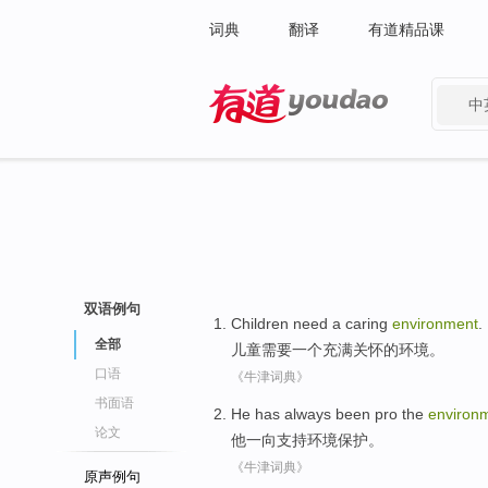
词典
翻译
有道精品课
中
有道 - 网易旗下搜索
双语例句
Children
need
a
caring
environment
.
全部
儿童
需要
一个
充满关怀
的
环境
。
口语
《牛津词典》
书面语
He
has always been
pro
the
environ
论文
他
一向
支持
环境保护
。
《牛津词典》
原声例句