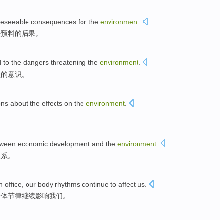
reseeable
consequences
for the
environment
.
法预料
的
后果
。
d
to
the
dangers
threatening
the
environment
.
强的意识。
ons
about
the
effects on
the
environment
.
tween
economic
development
and
the
environment
.
关系。
n office
,
our
body
rhythms
continue to
affect
us
.
身体
节律
继续
影响
我们
。