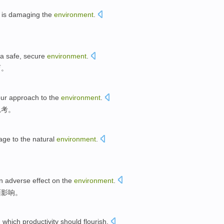
is
damaging
the
environment
.
a
safe
,
secure
environment
.
育
。
ur
approach
to the
environment
.
思考
。
age
to the
natural
environment
.
n adverse
effect
on the
environment
.
面
影响
。
n which
productivity should flourish
.