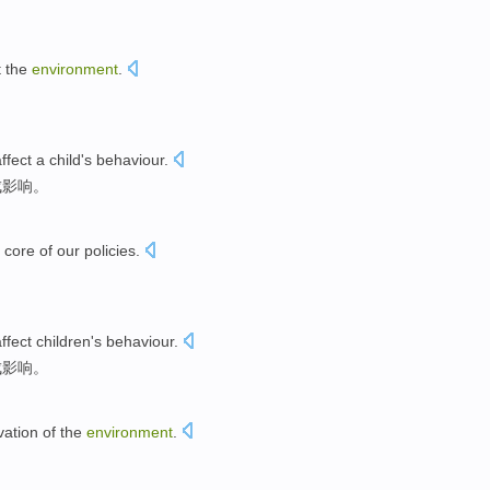
t
the
environment
.
ffect
a
child
's
behaviour
.
成影响
。
e
core
of
our
policies
.
ffect
children
's
behaviour
.
成
影响
。
vation
of
the
environment
.