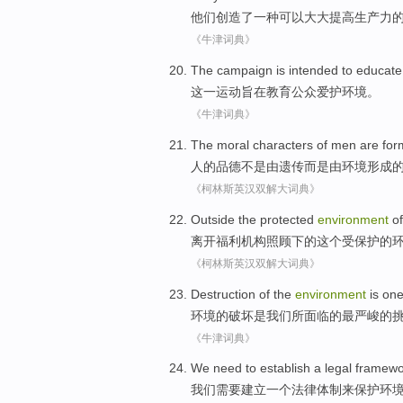
他们
创造了
一种
可以
大大提高生产力
《牛津词典》
The
campaign
is intended to
educate
这
一运动
旨在
教育
公众
爱护
环境
。
《牛津词典》
The
moral characters
of
men are
for
人
的
品德
不是
由
遗传
而是
由
环境
形成
《柯林斯英汉双解大词典》
Outside
the
protected
environment
of
离开
福利机构
照顾
下
的
这个
受保护
的
《柯林斯英汉双解大词典》
Destruction
of
the
environment
is
on
环境
的
破坏
是
我们
所面临
的
最
严峻
的
《牛津词典》
We
need to
establish
a
legal
framewo
我们
需要
建立
一个
法律
体制
来
保护
环