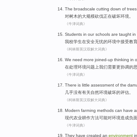
The broadscale
cutting down
of
trees
对
树木
的
大规模砍伐正在
破坏
环境。
《牛津词典》
Students
in
our schools are
taught
in
我校学生
在
安全
无忧
的
环境
中
接受
教
《柯林斯英汉双解大词典》
We
need
more
joined-up
thinking
in
o
在
处理
环境
问题上
我们
需要
更
协调
的
《牛津词典》
There is little
assessment
of the
dam
几乎
没有
有关
自然
环境
破坏
的
评估
。
《柯林斯英汉双解大词典》
Modern
farming
methods
can
have a
现代
农业耕作
方法
可能
对
环境
造成
负
《牛津词典》
They
have
created
an
environment
i