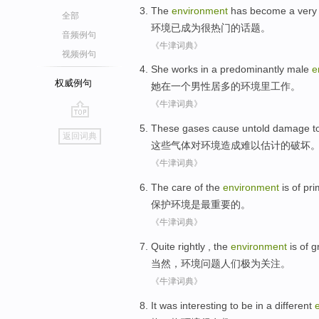
The
environment
has
become a
very
全部
环境
已
成为
很
热门
的
话题
。
音频例句
《牛津词典》
视频例句
She
works
in
a
predominantly
male
e
权威例句
她
在
一个
男性
居多
的
环境
里
工作
。
《牛津词典》
go
These
gases
cause
untold
damage
t
返回词典
top
这些
气体
对
环境
造成
难以估计
的
破坏
《牛津词典》
The
care
of
the
environment
is
of
pri
保护
环境
是
最
重要
的
。
《牛津词典》
Quite
rightly
, the
environment
is of 
当然
，
环境
问题人们极为关注
。
《牛津词典》
It was interesting
to be in
a
different