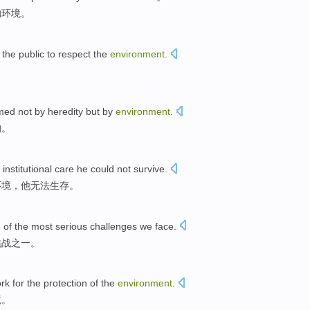
的
环境
。
the
public
to
respect
the
environment
.
med
not
by
heredity
but
by
environment
.
的。
institutional
care
he
could not
survive
.
环境
，
他
无法
生存
。
e
of the
most
serious
challenges
we
face
.
挑战
之一
。
rk
for
the
protection
of the
environment
.
境
。