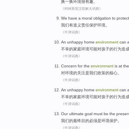
换
一
换
环境
很
有趣。
《柯林斯英汉双解大词典》
We
have a
moral
obligation
to
protec
我们
有
道义
责任
保护
环境
。
《牛津词典》
An unhappy
home
environment
can
a
不幸
的
家庭
环境
可能
对
孩子
的
行为
造
《牛津词典》
Concern
for
the
environment
is
at th
对
环境
的
关注
是
我们
政策
的
核心
。
《牛津词典》
An unhappy
home
environment
can
a
不幸
的
家庭
环境
可能
对
孩子
的
行为
造
《牛津词典》
Our
ultimate
goal
must be
the
preser
我们
的
最终
目的
必须
是
环境
保护
。
《牛津词典》