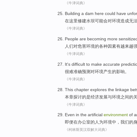
《牛津词典》
Building a
dam
here
could
have
unfo
在这里
修建
水坝
可能
会
对
环境
造成
无
《牛津词典》
People
are
becoming more
sensitize
人们
对
危害
环境
的
各种因素
有
越来越
《牛津词典》
It's difficult to make
accurate
predicti
很难
准确
预测
对
环境
产生
的
影响
。
《牛津词典》
This
chapter
explores
the
linkage
be
本
章
探讨
的
是
经济
发展
与
环境
之间
的
《牛津词典》
Even
in
the
artificial
environment
of
a
即便
在
办公室
的
人为
环境
中，
我们
的
《柯林斯英汉双解大词典》