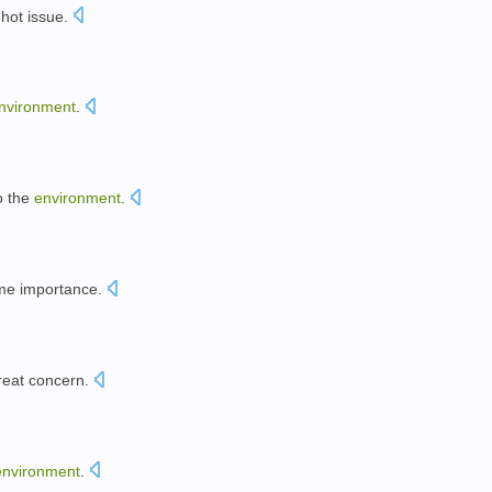
hot
issue
.
nvironment
.
o the
environment
.
。
me
importance
.
great
concern
.
environment
.