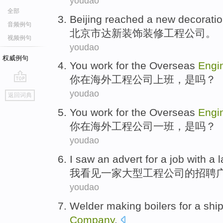
youdao
全部
Beijing
reached a
new
decorati
音频例句
北京市
达
新
装饰装修
工程
公司
。
视频例句
youdao
权威例句
You
work for
the
Overseas
Engi
你
在
海外
工程
公司
上班
，是吗？
go
youdao
返回词典
top
You
work
for the
Overseas
Engi
你
在
海外
工程
公司
一班，是吗？
youdao
I
saw
an advert
for a job with a
l
我
看见
一家
大型
工程
公司的招聘
youdao
Welder
making
boilers
for
a
shi
Company
.