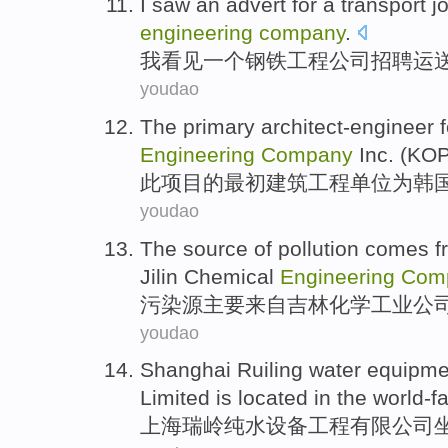
I
saw
an
advert
for a transport
j
engineering
company
.
我
看见
一个
钢铁
工程
公司
招聘
运
youdao
The primary architect-engineer 
Engineering
Company
Inc. (
KO
此项目的最初建筑
工程
单位
为
韩
youdao
The source
of
pollution
comes f
Jilin
Chemical
Engineering
Com
污染源
主要
来自
吉林
化学
工业
公
youdao
Shanghai Ruiling
water
equipme
Limited
is located
in
the world-
上
海瑞
岭纯水
设备
工程
有限
公司