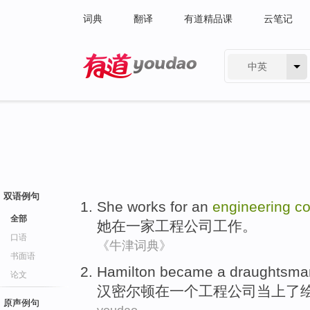
词典
翻译
有道精品课
云笔记
中英
有道 - 网易旗下搜索
双语例句
She
works
for
an
engineering
c
全部
她
在
一家
工程
公司
工作
。
口语
《牛津词典》
书面语
Hamilton
became
a
draughtsma
论文
汉密尔顿
在
一个
工程
公司当上了
原声例句