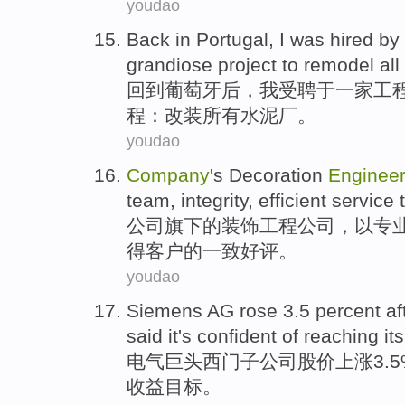
youdao
Back in
Portugal
,
I
was hired
by
grandiose
project
to
remodel
all
回到
葡萄牙后
，
我
受聘
于一家
工
程
：
改装
所有
水泥厂。
youdao
Company
's
Decoration
Engineer
team
,
integrity
,
efficient
service
公司
旗下的
装饰
工程
公司，
以
专
得
客户的一致好评。
youdao
Siemens
AG
rose
3.5 percent af
said
it's confident
of reaching
it
电气巨头西门子
公司
股价
上涨
3.
收益目标。