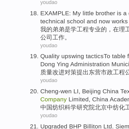
youdao
EXAMPLE:
My
little
brother
is
a
technical
school
and
now works
我
的弟弟
是
学
工程
专业
的，
在
理
公司
工作。
youdao
Quality
upswing
tacticsTo table
Dong Ying
Administration Munic
质量
改进
对策
提出东营
市政
工程
youdao
Cheng-wen
LI,
Beijing
China
Tex
Company
Limited
, China
Acade
中国
纺织
科学
研究院
北京
中纺
化
youdao
Upgraded BHP
Billiton
Ltd. Sie