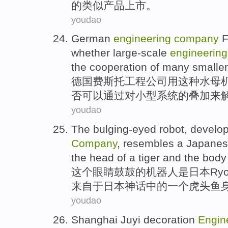
的
类似
产品
上市。
youdao
German
engineering
company
F
whether
large-scale
engineering
the cooperation
of
many smaller
德国
费
斯托
工程
公司
用
这种
水母
否
可以
通过
对
小型
系统
的叠加
来
youdao
The bulging-eyed
robot
, develo
Company
, resembles
a
Japane
the head
of
a tiger and the bod
这个
眼睛鼓鼓的
机器人
是
日本
Ry
来自于日本
神话
中的
一个
虎头鱼
youdao
Shanghai
Juyi
decoration
Engin