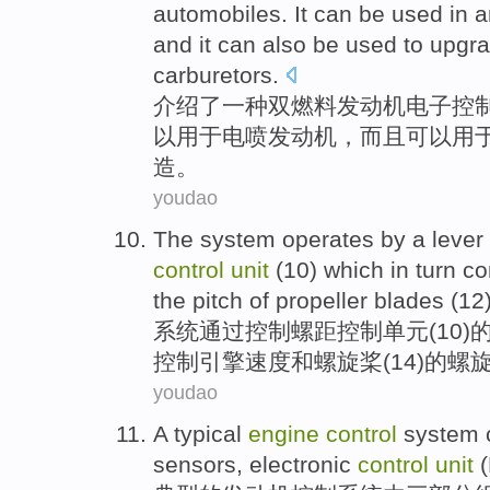
automobiles
. It
can
be
used
in a
and
it
can
also be used to upgra
carburetors
.
介绍
了
一种
双
燃料
发动机
电子
控
以
用于
电喷发动机，
而且
可以用
造。
youdao
The
system
operates
by a
lever
control
unit
(
10
)
which in turn
co
the
pitch
of
propeller
blades
(
12
系统
通过
控制
螺距
控制
单元
(
10
)
控制
引擎
速度
和
螺旋桨
(14)
的
螺
youdao
A typical
engine
control
system
sensors
,
electronic
control
unit
(