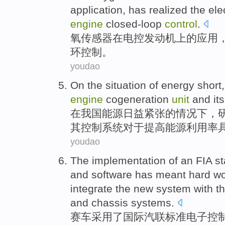
application
,
has realized
the
ele
engine
closed-loop
control
.
氧
传感器
在
电控
发动机
上的
应用
环
控制。
youdao
On
the
situation
of
energy
short,
engine
cogeneration
unit
and its
在
我国
能源
日益紧张的
情况下
，
其
控制
系统对于提高能源利用率
youdao
The implementation of
an FIA
s
and
software
has meant
hard
wo
integrate
the
new
system
with t
and
chassis
systems.
赛车采用了
国际
汽联
标准
电子
控