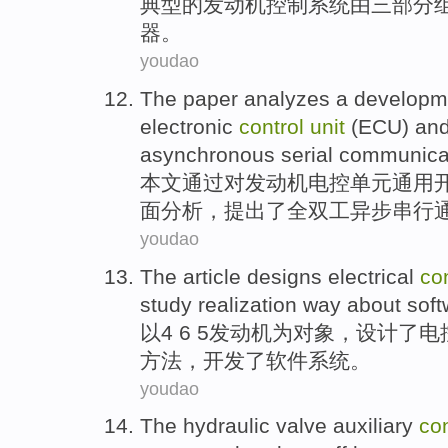
典型
的
发动机
控制
系统
由
三
部分
器
。
youdao
The paper
analyzes
a
developm
electronic
control
unit
(ECU)
and
asynchronous
serial
communica
本文
通过
对
发动机
电控
单元
通用
面
分析
，提出
了
全双
工
异步
串行
youdao
The article
designs
electrical
con
study
realization
way
about
soft
以4 6 5
发动机
为
对象，
设计
了
电
方法
，开发了软件
系统
。
youdao
The hydraulic
valve
auxiliary
con