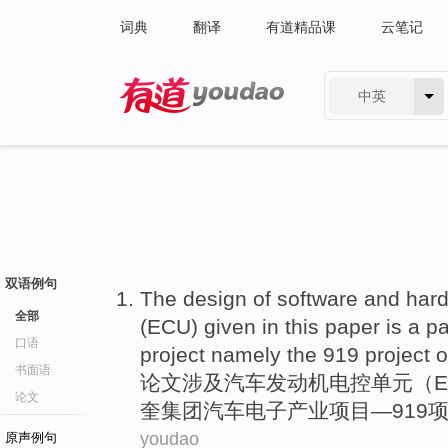
词典
翻译
有道精品课
云笔记
中英
有道 - 网易旗下搜索
双语例句
The
design
of
software
and
har
全部
(
ECU
) given in this
paper
is
a
pa
口语
project
namely the 919 project
o
书面语
论文
涉及
汽车发动机
电控
单元
（
论文
奎
集团
汽车
电子
产业
项目
—919
youdao
原声例句