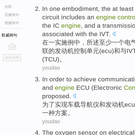
全部
In
one
embodiment
, the
at least
音频例句
circuit
includes
an
engine
contro
视频例句
the
IC
engine
,
and
a
transmissi
associated with the
IVT
.
权威例句
在
一
实施例中
，所述
至少
一个
电
联
的
发动机
控制
单元
(
ecu
)
和
与
IV
go
返回词典
(
TCU
)。
top
youdao
In order to
achieve
communicati
and
engine
ECU
(
Electronic
Con
proposed
.
为了
实现
车载
导航仪
和
发动机
ecu
一种
方案
。
youdao
The oxygen
sensor
on
electrical