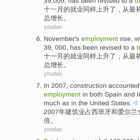
39,000,
has been revised
to
a
to
十一月
的
就业同样
上升了
，从
最
总
增长
。
youdao
November
's
employment
rise
, 
39, 000, has
been revised
to
a
t
十一月
的
就业同样
上升了
，从
最
总
增长
。
youdao
In 2007,
construction
accounted
employment
in both
Spain
and
I
much as
in the United States
.
2007年
建筑业
占
西班牙
和
爱尔兰
倍。
youdao