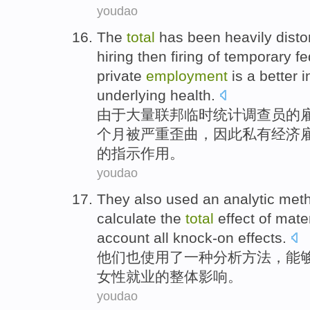
youdao
The
total
has
been
heavily
disto
hiring
then firing
of
temporary
fe
private
employment
is a
better
i
underlying
health
.
由于大量
联邦
临时
统计
调查员
的
个
月
被
严重
歪曲
，
因此
私有
经济
的
指示作用
。
youdao
They
also
used
an
analytic
met
calculate
the
total
effect
of
mate
account all
knock-on
effects.
他们
也
使用
了
一种
分析
方法
，能
女性
就业
的
整体
影响。
youdao