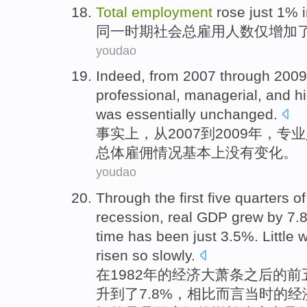
Total
employment
rose
just
1%
同一
时期社会
总
雇用
人数
仅
增加
youdao
Indeed
,
from
2007
through
2009
professional
,
managerial
, and
h
was
essentially
unchanged
.
事实上
，
从
2007
到
2009年，
专业
总体
雇佣
情况
基本上
没有变化。
youdao
Through
the
first
five
quarters
of
recession
,
real
GDP
grew by
7.
time
has
been just
3.5%.
Little
w
risen
so slowly
.
在
1982年
的
经济大
萧条
之后
的
前
升
到了
7.8%，相比而言
当时
的经