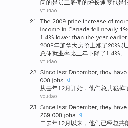
问
的
是
员工雇佣
的增长速度也是
youdao
The 2009
price
increase
of mor
income
in
Canada
fell
nearly
1%
1.4% lower
than
the
year earlier
2009年
加拿大
房价
上涨
了20%
以
总体
就业率
比
上年
下降了1.4%。
youdao
Since
last
December
,
they
hav
000
jobs
.
从
去年
12月开始
，
他们
总共
裁掉
youdao
Since
last
December
,
they
have
269,000
jobs
.
自
去年
12月
以来，
他们
已经
总共