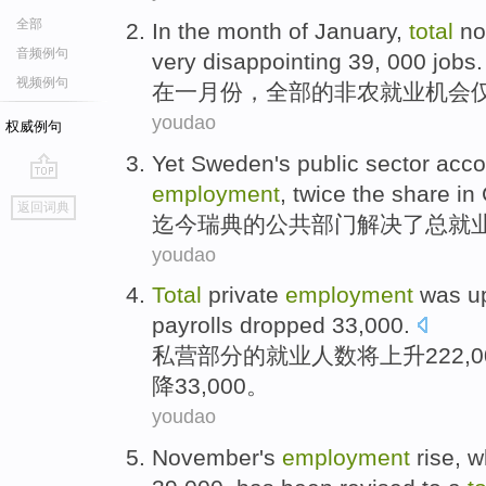
全部
In
the month
of
January
,
total
no
音频例句
very disappointing
39, 000
jobs
.
视频例句
在
一月份
，
全部
的
非农
就业机会
youdao
权威例句
Yet
Sweden
's
public
sector
acco
employment
,
twice
the
share in
go
返回词典
top
迄今
瑞典
的
公共
部门
解决
了
总
就
youdao
Total
private
employment
was
u
payrolls
dropped
33,000.
私营
部分的
就业
人数将
上升
222,
降
33,000。
youdao
November
's
employment
rise
, 