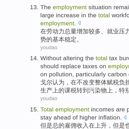
The
employment
situation
rema
large
increase
in the
total
workfo
employment
.
在
劳动力
总量
增加
较多、
就业
压
势的
基本
稳定
。
youdao
Without
altering
the
total
tax
bur
should replace
taxes
on
employ
on
pollution
,
particularly
carbon 
戈尔
认为
，
在
不
改变
整体
赋税
负
生产
上
的
课税转到
污染物
上，
特
youdao
Total
employment
incomes
are
stay ahead
of
higher
inflation
.
但是总的
雇佣
收入
在
上升
，
但是