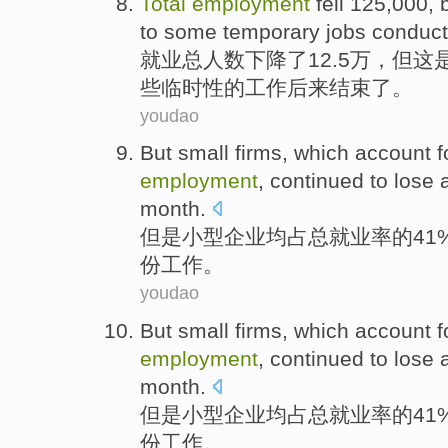
Total
employment
fell
125,000,
to
some
temporary
jobs
conduct
就业
总
人数
下降了
12.5万，
但
这
些
临时性
的
工作
后来
结束
了。
youdao
But
small
firms
,
which account f
employment
,
continued to
lose
a
month
.
但是
小型
企业
均
占
总
就业率
的
4
份工作
。
youdao
But
small
firms
,
which account f
employment
,
continued to
lose
a
month
.
但是
小型
企业均
占
总
就业率
的
4
份工作
。