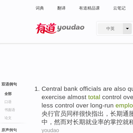
词典
翻译
有道精品课
云笔记
中英
有道 - 网易旗下搜索
双语例句
Central bank
officials
are also
q
全部
exercise
almost
total
control
ov
口语
less control over long-run
emplo
书面语
央行
官员
同样
很快
指出
，
长期
通
论文
中，
然而
对长期
就业率
的掌控就
youdao
原声例句