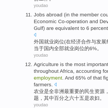
youdao
Jobs
abroad (
in
the member cou
Economic
Co-operation
and
Dev
Gulf
)
are equivalent to
6 percen
外国
就业
岗位(
在
经济
合作
与
发展
当于
国内
全部
就业
岗位
的
6%。
youdao
Agriculture
is
the most
importan
throughout
Africa
, accounting f
employment
. And 65% of that f
farmers
.
农业
是
全
非洲
最
重要
的
民生
资源
题
，其中百分之六十五是
农妇
。
youdao