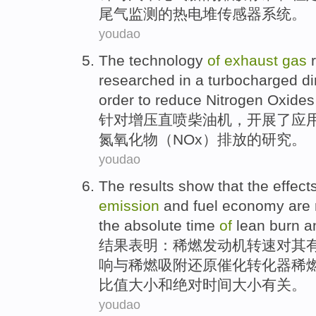
尾气
监测
的
热电
堆
传感器
系统
。
youdao
The
technology
of
exhaust
gas
researched
in a
turbocharged
di
order to
reduce
Nitrogen Oxides
针对增压
直喷
柴油机
，开展了应
氮氧化物
（
NOx
）
排放
的
研究
。
youdao
The results
show that
the
effect
emission
and
fuel
economy
are
the
absolute
time
of
lean
burn
a
结果
表明
：
稀
燃
发动机
转速
对
其
响
与
稀
燃
吸附还原催化转化器稀
比值
大小
和
绝对
时间大小
有关
。
youdao