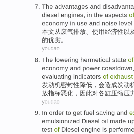
The advantages and
disadvant
diesel engines
, in the
aspects
o
economy
in
use
and
noise level
本文从
废气
排放
、
使用
经济性
以
的
优劣
。
youdao
The
lowering hermetical state
of
economy
and power
coastdown
evaluating indicators
of
exhaus
发动机
密封性
降低，
会
造成
发动
放
指标
恶化
，因此对各缸压缩压
youdao
In order to
get
fuel saving
and
e
emulsionized
Diesel
oil made u
test
of
Diesel
engine is
perform