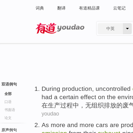
词典
翻译
有道精品课
云笔记
中英
有道 - 网易旗下搜索
双语例句
During
production
,
uncontrolled
全部
had
a certain
effect
on
the envi
口语
在
生产
过程中，
无组织
排放
的
废
书面语
youdao
论文
As
more
and
more
cars
are
pro
原声例句