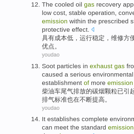
The cooled oil
gas
recovery app
low
cost
,
stable
operation
,
conv
emission
within the prescribed 
protective effect
.
具有
成本
低
，
运行
稳定
，
维修
方
优点
。
youdao
Soot
particles
in
exhaust
gas
fr
caused
a
serious
environmental
establishment
of
more
emission
柴油车
尾气
排放
的
碳
烟
颗粒
已
引
排气
标准
也在不断
提高
。
youdao
It establishes
complete
environm
can
meet
the
standard
emission