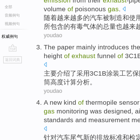
emission
from their
exhaust
-pip
全部
volume
of
poisonous
gas
.
音频例句
随着
越来越
多
的
汽车
被
制造
和
使
视频例句
所
包含
的
有毒
气体的总量也
越来
youdao
权威例句
The paper
mainly
introduces
th
height
of
exhaust
funnel
of
3
C1
go
返回词典
top
主要
介绍
了采用
3
C1B
涂装工艺保
筒
高度
计算分析。
youdao
A new kind
of
thermopile
sensor
gas
monitoring
was designed
,
a
standards
and
measurement
me
针对
汽车
尾气
新的
排放
标准
和
检