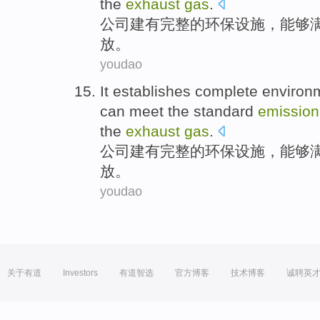
the
exhaust
gas
.
公司
建有
完整
的
环保
设施
，
能够
放
。
youdao
It establishes
complete
environm
can
meet
the
standard
emission
the
exhaust
gas
.
公司
建有
完整
的
环保
设施
，
能够
放
。
youdao
关于有道
Investors
有道智选
官方博客
技术博客
诚聘英