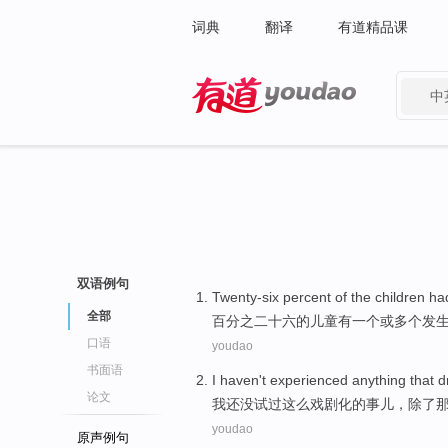
词典
翻译
有道精品课
中
有道 - 网易旗下搜索
双语例句
Twenty-six percent
of
the
children
ha
全部
百分之二十六
的
儿童
有
一个
或
多个
发
口语
youdao
书面语
I
haven't
experienced
anything
that
d
论文
我
还
没
试
过
这么
戏剧化的
事儿，
除了
youdao
原声例句