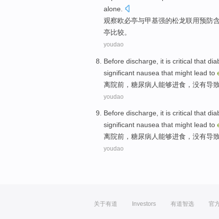
alone.
观察
欧必亭与
甲基强的松龙联
用
预防
亭
比较
。
youdao
Before discharge
, it is
critical
that
dia
significant
nausea
that might
lead to
离
院前，
糖尿病
人
能够
进食
，没有
导
youdao
Before discharge
, it is
critical
that
dia
significant
nausea
that might
lead to
离
院前，
糖尿病
人
能够
进食
，没有
导
youdao
关于有道
Investors
有道智选
官