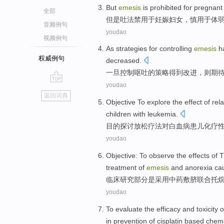
But
emesis
is
prohibited
for
pregnant
全部
但是
吐
法
禁
用于
妊娠
妇女
，慎用于体
音频例句
youdao
视频例句
As
strategies
for
controlling
emesis
h
权威例句
decreased.
一旦
控制
呕吐
的
策略
得到
改进，则期
youdao
go
返回词典
top
Objective
To explore
the
effect
of
rel
children with
leukemia
.
目的
探讨
放松
疗法
对
白血病
患儿化疗
youdao
Objective:
To observe
the effects
of
T
treatment
of
emesis
and
anorexia
ca
临床研究部分是采用
中药
敷脐
联合
托
youdao
To evaluate
the efficacy and
toxicity
o
in
prevention
of
cisplatin
based
chem