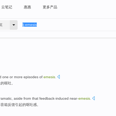
云笔记
惠惠
更多产品
英
d
one
or
more
episodes of
emesis
.
生的
呕吐
。
ramatic
,
aside from
that
feedback-induced
near-
emesis
.
那
音箱
反馈引起的呕吐感。