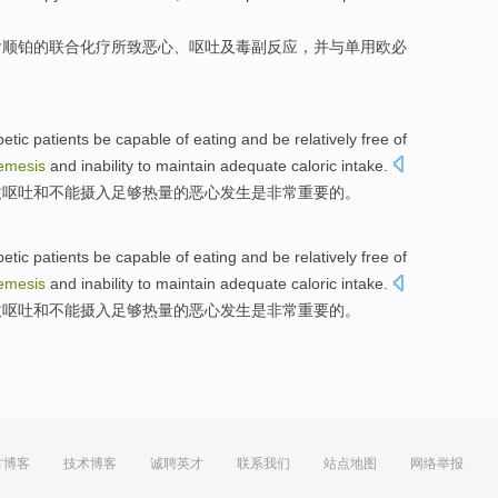
含
顺铂
的
联合化疗
所致
恶心、呕吐及
毒副
反应，
并
与
单用欧必
betic patients
be
capable
of
eating
and be relatively free
of
emesis
and
inability to
maintain
adequate
caloric
intake
.
致
呕吐
和
不能
摄入
足够
热量
的
恶心
发生
是
非常
重要
的
。
betic patients
be
capable
of
eating
and be relatively free
of
emesis
and
inability to
maintain
adequate
caloric
intake
.
致
呕吐
和
不能
摄入
足够
热量
的
恶心
发生
是
非常
重要
的
。
方博客
技术博客
诚聘英才
联系我们
站点地图
网络举报