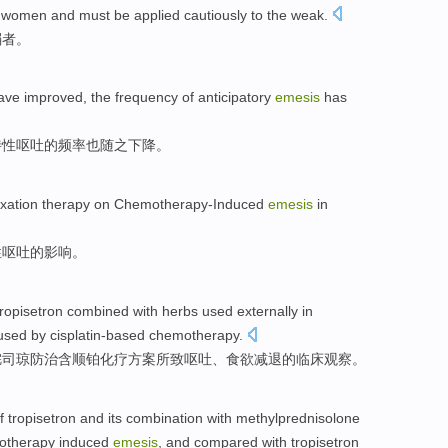
women
and must be
applied
cautiously to the weak.
弱者。
ave improved
,
the
frequency
of anticipatory
emesis
has
待性呕吐
的
频率
也随之下降。
axation
therapy
on
Chemotherapy-Induced
emesis
in
性呕吐
的
影响
。
ropisetron
combined with
herbs
used externally in
used
by
cisplatin-based
chemotherapy
.
烷
司琼
防治
含顺
铂
化疗方案
所致
呕吐
、
食欲减退
的
临床
观察
。
f
tropisetron
and
its combination with
methylprednisolone
otherapy
induced
emesis
,
and
compared
with
tropisetron