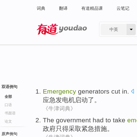
词典
翻译
有道精品课
云笔记
中英
有道 - 网易旗下搜索
双语例句
Emergency
generators
cut in
.
全部
应急
发电机
启动了。
口语
《牛津词典》
书面语
The government
had to
take
em
论文
政府
只得
采取
紧急
措施
。
原声例句