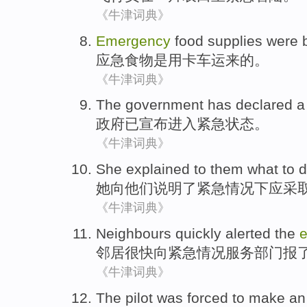
《牛津词典》
Emergency
food supplies
were
b
应急
食物
是
用
卡车运来
的。
《牛津词典》
The government
has
declared
政府
已
宣布
进入紧急
状态
。
《牛津词典》
She
explained
to
them
what
to
d
她
向
他们
说明了
紧急情况下应
采
《牛津词典》
Neighbours
quickly
alerted
the
邻居
很快
向
紧急情况
服务
部门报
《牛津词典》
The pilot
was forced to make
a