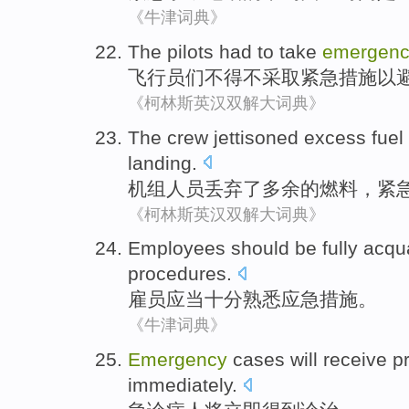
《牛津词典》
The pilots
had to
take
emergen
飞行员
们
不得不
采取
紧急
措施
以
《柯林斯英汉双解大词典》
The crew
jettisoned
excess
fuel
landing
.
机组
人员
丢弃了
多余
的
燃料
，
紧
《柯林斯英汉双解大词典》
Employees
should be
fully
acqua
procedures
.
雇员
应当
十分
熟悉
应急
措施
。
《牛津词典》
Emergency
cases
will
receive
p
immediately
.