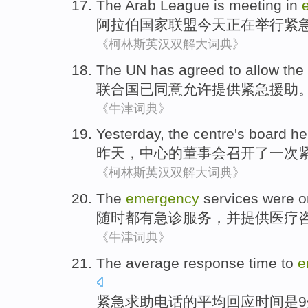
The Arab
League
is
meeting in
阿拉伯
国家
联盟
今天
正在
举行
紧
《柯林斯英汉双解大词典》
The UN
has
agreed to
allow
the
联合国
已
同意
允许
提供
紧急
援助
《牛津词典》
Yesterday
, the
centre
's board
he
昨天
，
中心
的
董事会
召开了
一次
《柯林斯英汉双解大词典》
The
emergency
services
were
o
随时
都
有
急诊
服务
，并提供
医疗
《牛津词典》
The
average
response
time
to
e
紧急求助
电话
的
平均
回应
时间
是
9