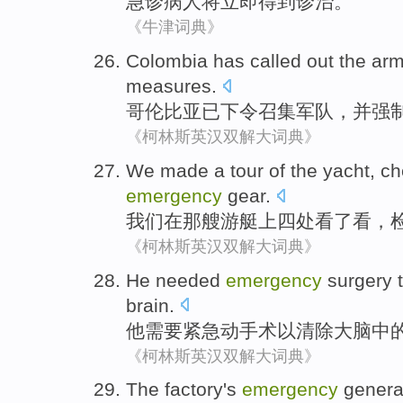
急诊
病人
将
立即
得到
诊治
。
《牛津词典》
Colombia
has
called out
the ar
measures
.
哥伦比亚
已下令
召集
军队
，
并
强
《柯林斯英汉双解大词典》
We
made a tour of the
yacht
,
ch
emergency
gear
.
我们
在
那艘游艇上
四处看了看，
《柯林斯英汉双解大词典》
He
needed
emergency
surgery
brain
.
他
需要
紧急
动手术
以
清除
大脑中
《柯林斯英汉双解大词典》
The factory
's
emergency
genera