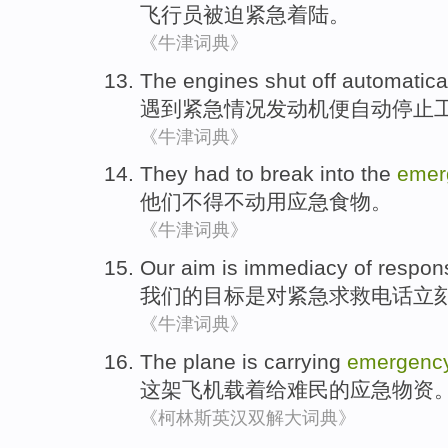
飞行员
被迫
紧急
着陆
。
《牛津词典》
The engines
shut off
automatica
遇到
紧急
情况
发动机
便
自动
停止
《牛津词典》
They
had to
break into
the
emer
他们
不得不
动用
应急
食物
。
《牛津词典》
Our
aim
is
immediacy
of
respon
我们
的
目标
是
对
紧急求救
电话
立
《牛津词典》
The
plane
is carrying
emergenc
这
架飞机
载
着
给
难民
的
应急
物资
《柯林斯英汉双解大词典》