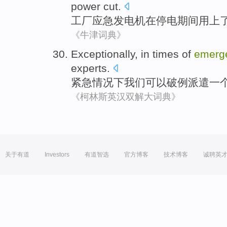
power cut.
工厂
应急
发电机
在停电
期间
用上
《牛津词典》
Exceptionally, in times
of
emerg
experts
.
紧急
情况下
我们
可以
破例派遣
一
《柯林斯英汉双解大词典》
关于有道
Investors
有道智选
官方博客
技术博客
诚聘英