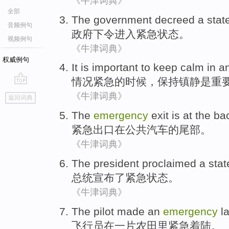
《牛津词典》
全部
The government
decreed
a
stat
音频例句
政府
下令进入
紧急
状态
。
视频例句
《牛津词典》
权威例句
It
is
important
to
keep
calm
in
a
情况
紧急
的时候，
保持
镇静
是
重
go
《牛津词典》
返回词典
top
The
emergency
exit
is
at
the ba
紧急
出口
在
公共
汽车
的
尾部。
《牛津词典》
The president
proclaimed
a
stat
总统
宣布
了紧急
状态
。
《牛津词典》
The pilot made
an
emergency
l
飞行员
在
一
片农田里
紧急
着陆
。