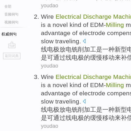
youdao
全部
音频例句
Wire
Electrical
Discharge
Machi
视频例句
is
a
novel kind
of
EDM-
Milling
me
advantage
of
electrode
compens
权威例句
slow
traveling
.
线
电极
放电
铣削
加工
是
一种
新型
go
返回词典
是可
通过
线电极的
缓慢
移动来
补
top
youdao
Wire
Electrical
Discharge
Machi
is
a
novel kind
of
EDM-
Milling
me
advantage
of
electrode
compens
slow
traveling
.
线
电极
放电
铣削
加工
是
一种
新型
是可
通过
线电极的
缓慢
移动来
补
youdao