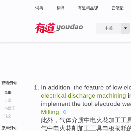
词典
翻译
有道精品课
云笔记
中英
有道 - 网易旗下搜索
双语例句
In addition
, the
feature
of
low
el
全部
electrical
discharge
machining
i
口语
implement
the
tool
electrode w
书面语
Milling
.
论文
此外
，气体介质
中
电火花
加工
工
气
中
电火花
削加工工具电极损耗
原声例句