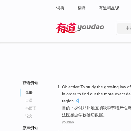
词典
翻译
有道精品课
中
有道 - 网易旗下搜索
双语例句
Objective
:
To study
the
growing
law
of
全部
in order to find out
the
more
exact
da
口语
region
.
目的
：
探讨
郑州
地区
初秋
季节嗜尸性
书面语
法医昆虫学
较
确切
数据
。
论文
youdao
原声例句