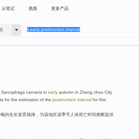
云笔记
惠惠
更多产品
英
Sarcophaga carnaria in
early
autumn
in Zheng zhou City
ta
for the estimation of the
postmortem
interval
for
this
麻蝇
的
生长
发育
规律
，
为
该
地区该季节人体死亡
时间
推断
提供