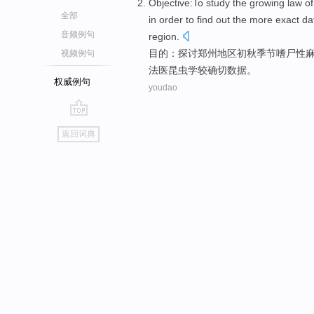
Objective
:
To study
the
growing
law
of
全部
in order to find out
the
more
exact
da
音频例句
region
.
目的
：
探讨
郑州
地区
初秋
季节嗜尸性
视频例句
法医昆虫学
较
确切
数据
。
权威例句
youdao
go
返回词典
top