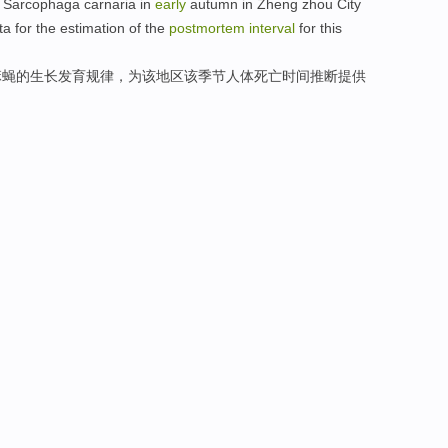
Sarcophaga carnaria in
early
autumn
in Zheng zhou City
ta
for the estimation of the
postmortem
interval
for
this
麻蝇
的
生长
发育
规律
，
为
该
地区该季节人体死亡
时间
推断
提供