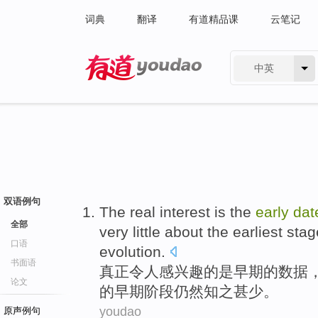
词典
翻译
有道精品课
云笔记
中英
有道 - 网易旗下搜索
双语例句
The
real
interest
is
the
early
dat
全部
very little
about
the
earliest
stag
口语
evolution
.
书面语
真正
令人感兴趣
的
是
早期
的
数据
论文
的
早期
阶段
仍然
知之甚少。
youdao
原声例句