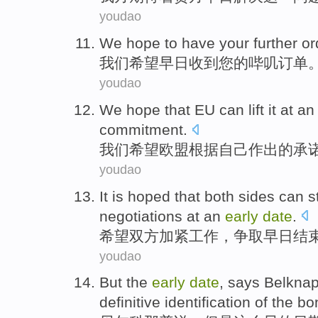
youdao
We
hope to
have
your
further
or
我们
希望
早日
收到
您
的哔叽
订单
youdao
We
hope that
EU
can
lift
it
at a
commitment
.
我们
希望
欧盟
根据
自己
作出
的
承
youdao
It is
hoped
that
both sides
can s
negotiations
at an
early
date
.
希望
双方
加紧
工作
，
争取
早日结
youdao
But
the
early
date
,
says
Belkna
definitive
identification
of
the
bo