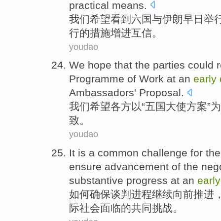
practical
means
.
我们
希望
看到
六国
与
伊朗
早日
举
行
的
措施
增进
互信
。
youdao
We
hope that
the parties
could 
Programme
of
Work
at an
early
Ambassadors
'
Proposal
.
我们
希望
各方
以“
五
国大使方案”为
致。
youdao
It
is
a
common
challenge
for
the
ensure
advancement
of the
nego
substantive
progress
at an
earl
如何
确保
谈判
进程
继续向前
推进
际
社会
面临
的
共同
挑战
。