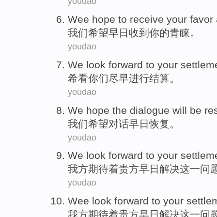
youdao
Wee
hope to
receive
your
favor
我们
希望
早日
收到
你
的
青睐
。
youdao
We
look
forward to
your
settlem
希
看
你们
尽早
进行结算
。
youdao
We
hope
the
dialogue
will
be r
我们
希望
对话
早日
恢复
。
youdao
We
look forward to
your settlem
我方
期待
着
贵方
早日解决这一问
youdao
Wee
look forward to
your
settle
我方
期待
着
贵方
早日
解决这一问