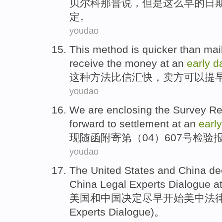
贝尔
科
那
普
说
，
但是
这么
早
的
日
定
。
youdao
This
method
is
quicker
than
mail
receive
the money at
an
early
d
这种
方法
比
信汇
快
，
卖方
可以
提
youdao
We are enclosing
the
Survey
Re
forward to
settlement
at an
early
现
随函附寄第（
04
）607
号
检验
youdao
The United States
and
China
de
China
Legal
Experts
Dialogue
a
美国
和
中国
决定
尽早
开始
美中
法
Experts Dialogue)。