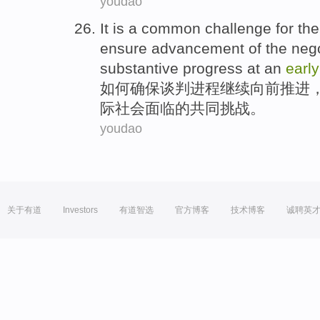
youdao
It
is
a
common
challenge
for
the
ensure
advancement
of the
nego
substantive
progress
at an
earl
如何
确保
谈判
进程
继续向前
推进
际
社会
面临
的
共同
挑战
。
youdao
关于有道
Investors
有道智选
官方博客
技术博客
诚聘英