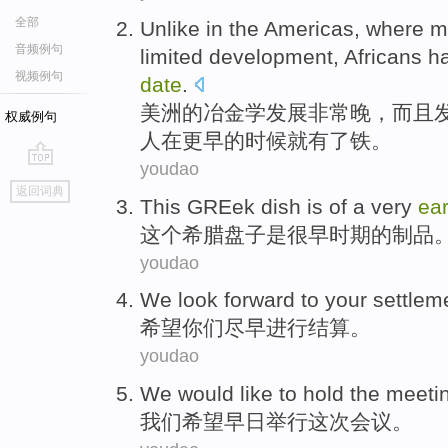
全部
Unlike
in the
Americas
,
where me
音频例句
limited
development
,
Africans
h
视频例句
date
.
美洲
的
冶金
学发展
非常
晚
，
而且
权威例句
人
在更早的
时候就有了
铁。
youdao
go
返回词典
top
This
GREek
dish
is
of a
very
ear
这个
希腊
盘子
是
很早
时期
的
制品。
youdao
We look forward to
your
settlem
希望
你们
尽早
进行结算
。
youdao
We
would like
to
hold
the meeti
我们
希望
早日
举行
这次
会议。