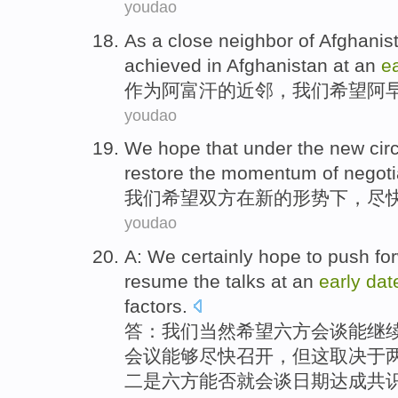
youdao
As a
close neighbor
of
Afghanis
achieved
in Afghanistan
at an
e
作为
阿富汗
的
近邻
，
我们
希望
阿
youdao
We
hope that
under the
new
ci
restore
the
momentum
of
negoti
我们
希望
双方
在
新的
形势下
，尽
youdao
A
:
We
certainly
hope to
push
fo
resume the
talks
at an
early
dat
factors
.
答
：
我们
当然
希望
六
方
会谈
能
继
会议能够尽快召开，
但
这
取决于
二是六方
能否就
会谈
日期
达成共