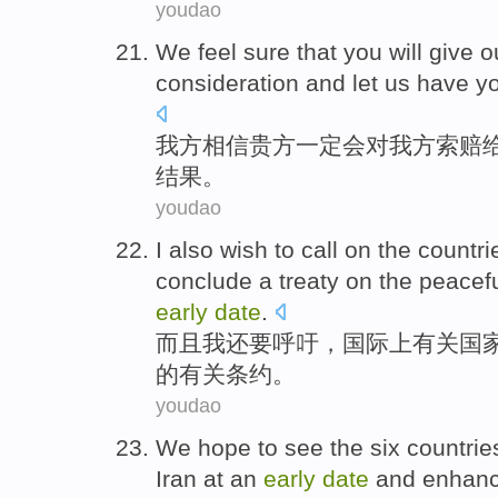
youdao
We
feel sure that
you
will
give
o
consideration
and
let
us
have yo
我方
相信
贵方一定
会
对
我方
索赔
结果。
youdao
I
also wish
to call
on
the
countri
conclude a treaty
on the
peacef
early
date
.
而且
我
还要
呼吁
，国际
上
有关
国
的
有关条约。
youdao
We
hope to
see
the six countrie
Iran
at an
early
date
and
enhan