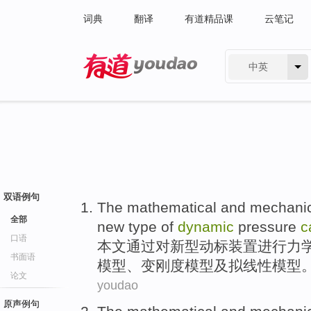
词典
翻译
有道精品课
云笔记
中英
有道 - 网易旗下搜索
双语例句
The
mathematical
and
mechanic
全部
new type
of
dynamic
pressure
c
口语
本文通过
对
新型
动
标装置
进行
力
书面语
模型、变刚度模型及拟线性模型
论文
youdao
原声例句