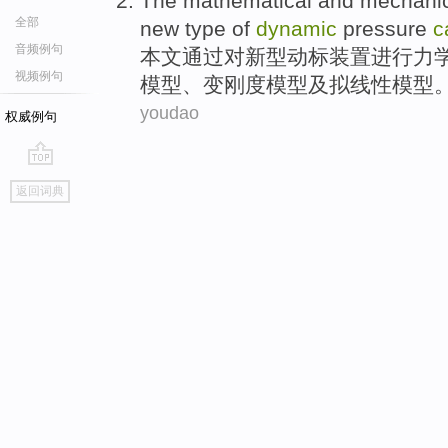
The
mathematical
and
mechanic
全部
new type
of
dynamic
pressure
c
音频例句
本文通过
对
新型
动
标装置
进行
力
视频例句
模型、变刚度模型及拟线性模型
youdao
权威例句
go
返回词典
top