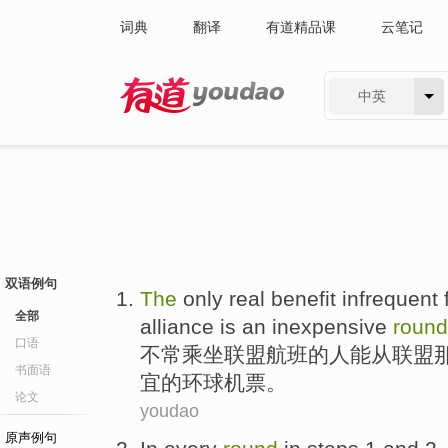
词典
翻译
有道精品课
云笔记
中英
有道 - 网易旗下搜索
双语例句
The
only
real
benefit
infrequent
全部
alliance
is
an
inexpensive
round
口语
不常乘坐
联盟
航班
的人
能
从
联盟
书面语
宜
的
环球
机票
。
论文
youdao
原声例句