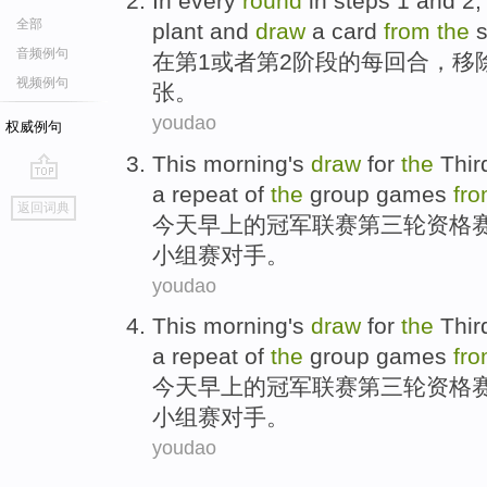
In
every
round
in
steps 1
and
2
全部
plant
and
draw
a card
from
the
s
音频例句
在
第1
或者
第2
阶段
的
每
回合
，
移
视频例句
张
。
youdao
权威例句
This morning
's
draw
for
the
Thir
a
repeat
of
the
group games
fr
go
返回词典
top
今天
早上
的
冠军联赛
第三
轮
资格
小组赛对手。
youdao
This morning
's
draw
for
the
Thir
a
repeat
of
the
group games
fr
今天
早上
的
冠军联赛
第三
轮
资格
小组赛对手。
youdao