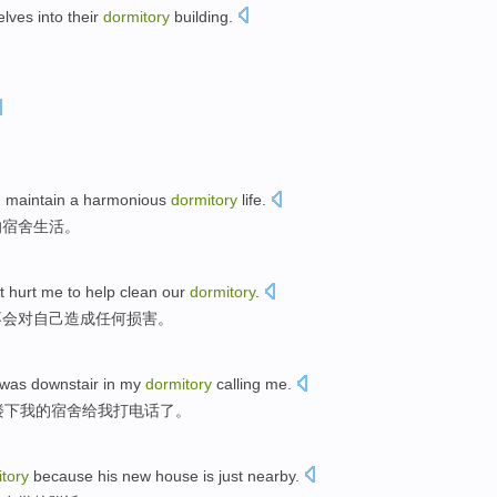
elves
into
their
dormitory
building.
d
maintain
a
harmonious
dormitory
life
.
的
宿舍
生活
。
't
hurt
me to help
clean
our
dormitory
.
不会对自己
造成任何损害
。
was downstair
in
my
dormitory
calling
me
.
楼下
我的
宿舍
给我
打电话
了。
tory
because
his
new house
is just
nearby
.