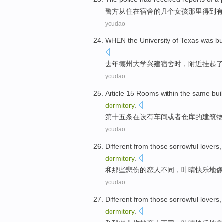
警方
从
住
在
宿舍
的
几个
女孩
那里
得到
youdao
WHEN
the
University
of Texas was
bu
去年
德州
大学
兴建
宿舍
时
，
附近
挂起
youdao
Article 15
Rooms
within the
same
bui
dormitory
.
第十五
条在
设有
车间
或者
仓库
的
建筑
youdao
Different
from
those
sorrowful
lovers
dormitory
.
和
那些
悲伤
的
恋人
不同
，
叶晴
快乐地
youdao
Different
from
those
sorrowful
lovers
dormitory
.