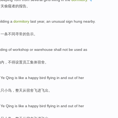
有关
偷窥
者
的
报告
。
ilding a
dormitory
last year
,
an
unusual
sign
hung
nearby
.
了
一条
不同寻常
的
告示
。
lding
of
workshop
or
warehouse
shall
not be used
as
物
内
，
不得
设置员工
集体
宿舍。
,
Ye Qing is
like
a
happy
bird
flying
in and
out
of
her
像
只小鸟
，整天
从
宿舍
飞
进飞
出
。
,
Ye Qing is
like
a
happy
bird
flying
in and
out
of
her