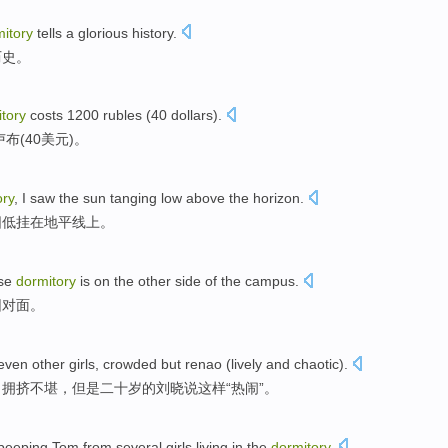
itory
tells
a
glorious
history
.
历史。
tory
costs
1200
rubles
(
40
dollars
).
卢布
(
40
美元
)。
ory
,
I
saw
the
sun tanging
low
above the horizon
.
阳
低
挂在
地平线
上。
ose
dormitory
is on the other side of the
campus
.
园对面
。
even
other
girls
,
crowded
but
renao
(
lively and
chaotic).
：
拥挤
不堪，
但是
二十岁的
刘晓
说这样“
热闹
”。
peeping Tom
from
several
girls
living
in
the
dormitory
.