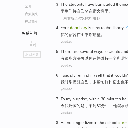
The students
have
barricaded
thems
全部
学生
们将
自己
堵
在宿舍楼
里。
音频例句
《柯林斯英汉双解大词典》
视频例句
Your
dormitory
is
next to
the library
.
权威例句
你
的
宿舍
在
图书馆
隔壁
。
youdao
go
There are
several
ways
to
create
an
返回词典
top
有
很多
方法
可以
创造
并
维持
一个
和谐
youdao
I
usually
remind
myself
that
it wouldn
我
时常
提醒
自己
，多
帮忙
打扫
宿舍
也
youdao
To
my
surprise
,
within
30
minutes
he
令
我
吃惊
的是，
不到
30
分钟
，
他
就在
youdao
He
no longer
lives
in the
school
dormi