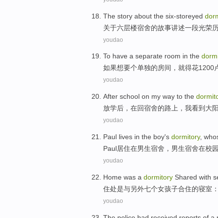
The
story
about
the six-storeyed
dorm
关于
六
层楼
宿舍
的
故事
讲述
一
段光荣
youdao
To
have
a
separate
room
in the
dormi
如果想
要
个
单独
的
房间
，就得
花
1200
youdao
After school
on
my
way
to
the
dormit
放学
后，
在
回宿舍
的
路上
，
我
看到
大
youdao
Paul
lives
in
the
boy
's
dormitory
, wh
Paul
居住
在
男生
宿舍
，男生宿舍在
校
youdao
Home
was
a
dormitory
Shared
with
s
住处
是
与
另外
七个
女孩子
合住的
寝室
youdao
The police
had received
reports
of
a