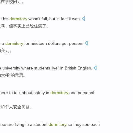
就
在
学校
附近。
t
his
dormitory
wasn't
full
,
but
in fact
it was
.
住满
，
但
事实上
已经
住满了。
n a
dormitory
for
nineteen
dollars
per person.
9
美元
。
a
university
where
students
live
"
in
British
English
.
的
大楼”的
意思
。
here
to
talk about
safety
in
dormitory
and
personal
全和
个人
安全问题。
rse
are
living
in
a
student
dormitory
so
they
see
each