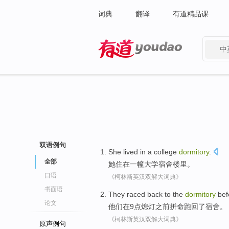
词典
翻译
有道精品课
中
有道 - 网易旗下搜索
双语例句
She
lived
in
a
college
dormitory
.
全部
她
住
在
一幢
大学
宿舍楼里
。
口语
《柯林斯英汉双解大词典》
书面语
They
raced
back to
the
dormitory
bef
论文
他们
在
9
点熄灯
之前
拼命跑
回
了
宿舍
。
《柯林斯英汉双解大词典》
原声例句