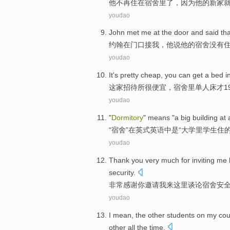
他
不再
住
在
宿舍里了
，
因为
他
的
新家
youdao
John
met
me
at
the door
and
said tha
约翰
在
门口
接
我
，
他
说
他的
宿舍
没有
youdao
It's
pretty
cheap
, you can get a bed i
这家招待所
很
便宜
，
宿舍里
单人床才
1
youdao
"
Dormitory
"
means
"
a big
building
at
“
宿舍
”
在
英式
英语
中
是“
大学
里
学生
住
youdao
Thank
you
very much
for inviting
me
security
.
非常感谢
你
邀请
我
来
这里
谈论
宿舍
安
youdao
I
mean
,
the
other
students
on
my
cou
other all the time.