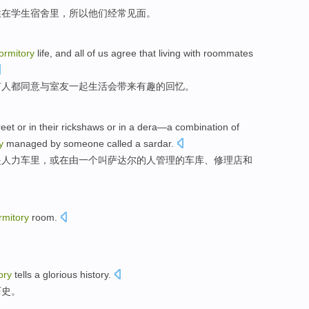
住
在
学生
宿舍里
，
所以
他们
经常见面
。
ormitory
life
, and
all
of us
agree that
living
with
roommates
有人都
同意
与
室友一起生活会
带来
有趣
的回忆。
reet
or
in
their rickshaws
or
in
a
dera
—a
combination
of
y
managed
by
someone
called
a
sardar.
是
人力车
里，
或
在
由
一个
叫
萨达尔
的
人
管理
的
车库
、
修理店
和
rmitory
room.
ory
tells
a
glorious
history
.
历史
。