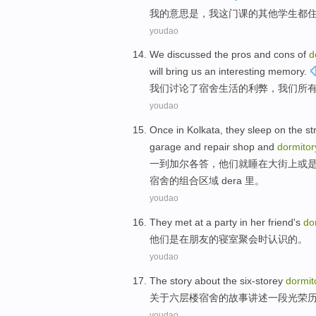
我
的
意思是
，
我
这
门课
的
其他
学生
都
youdao
We
discussed
the
pros and cons
of
d
will
bring us
an interesting
memory
.
我们
讨论
了
宿舍
生活
的
利弊
，我们
所
youdao
Once
in Kolkata
,
they
sleep
on
the
st
garage
and
repair shop
and
dormitor
一
到
加尔各答，
他们
就睡
在
大街上
或
宿舍
的
组合
区域 dera 里
。
youdao
They
met
at a
party
in
her
friend
's
do
他们
是
在
朋友
的
寝室
聚会
时
认识
的。
youdao
The
story
about
the
six-storey
dormit
关于
六层楼
宿舍
的
故事
讲述
一
段光荣
youdao