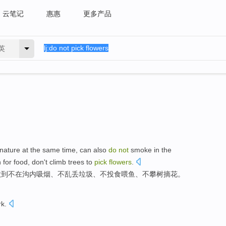
云笔记
惠惠
更多产品
英
nature
at the same time
,
can
also
do
not
smoke
in
the
h
for food,
don
't
climb
trees
to
pick
flowers
.
做到
不在
沟
内
吸烟
、
不
乱丢垃圾
、不投食
喂
鱼
、
不
攀
树
摘
花
。
rk
.