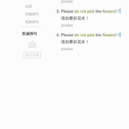
youdao
全部
Please
do
not
pick
the
flowers
!
音频例句
请勿
攀折
花木
！
视频例句
youdao
权威例句
Please
do
not
pick
the
flowers
!
请勿
攀折
花木
！
youdao
go
返回词典
top