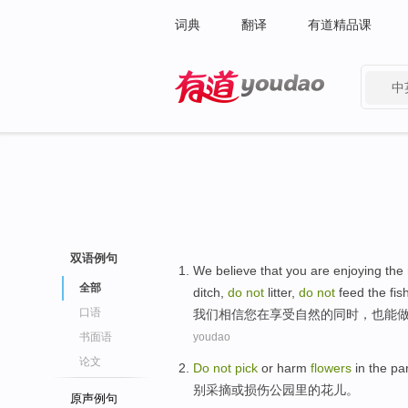
词典
翻译
有道精品课
中
有道 - 网易旗下搜索
双语例句
We
believe that
you
are
enjoying
the
全部
ditch
,
do
not
litter
,
do
not
feed the
fis
口语
我们
相信
您
在
享受
自然
的
同时
，
也
能
书面语
youdao
论文
Do
not
pick
or
harm
flowers
in
the
pa
别
采摘
或
损伤
公园里
的
花儿
。
原声例句