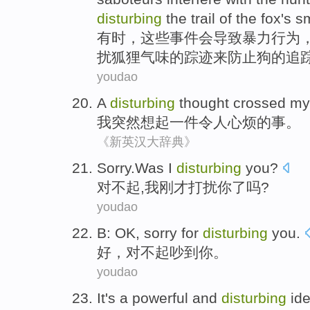
disturbing
the
trail
of
the
fox's
sm
有时
，
这些
事件
会
导致
暴力行为
扰
狐狸
气味
的
踪迹
来防止
狗
的
追
youdao
A
disturbing
thought crossed
my
我
突然想起
一
件令人
心烦的事。
《新英汉大辞典》
Sorry.Was
I
disturbing
you
?
对不起
,
我
刚才
打扰
你
了吗?
youdao
B:
OK
,
sorry
for
disturbing
you
.
好
，
对不起
吵
到
你
。
youdao
It
's a
powerful
and
disturbing
id