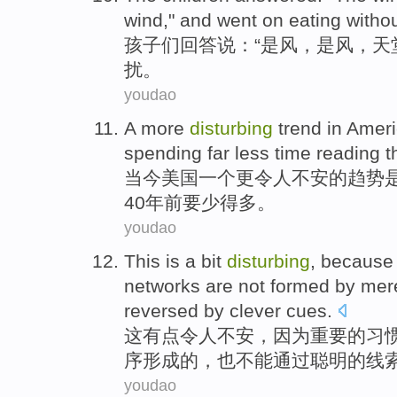
wind," and
went
on
eating
witho
孩子们
回答说
：“是
风
，是风，天
扰
。
youdao
A
more
disturbing
trend
in Amer
spending
far
less
time
reading
t
当今
美国
一个
更
令人不安
的
趋势
40
年前要
少
得
多。
youdao
This
is a bit
disturbing
,
because
networks
are not
formed
by
mere
reversed
by
clever
cues
.
这
有点
令人不安
，
因为
重要
的
习
序
形成
的，
也
不能通过
聪明
的
线
youdao