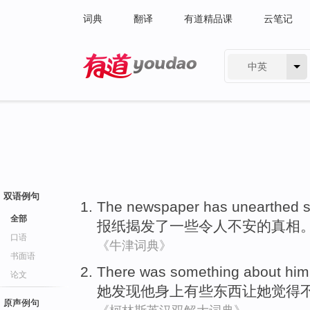
词典
翻译
有道精品课
云笔记
中英
有道 - 网易旗下搜索
双语例句
The newspaper
has unearthed
全部
报纸
揭发
了
一些
令人不安
的
真相
口语
《牛津词典》
书面语
There was something
about
him
论文
她
发现
他
身上
有些
东西让她觉得
原声例句