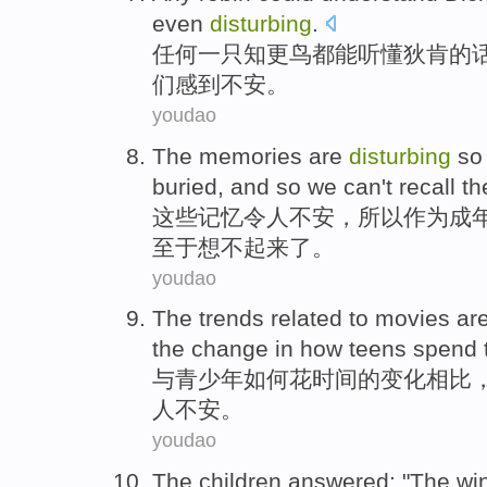
even
disturbing
.
任何一
只知更鸟都
能
听懂
狄肯的
们感到不安
。
youdao
The
memories
are
disturbing
so
buried
, and
so
we can't recall
th
这些
记忆
令人
不安，
所以
作为
成
至于
想不起来了。
youdao
The
trends
related
to
movies
ar
the
change in
how
teens
spend
与
青少年
如何
花
时间
的
变化
相比
人不安
。
youdao
The
children
answered
: "The
wi