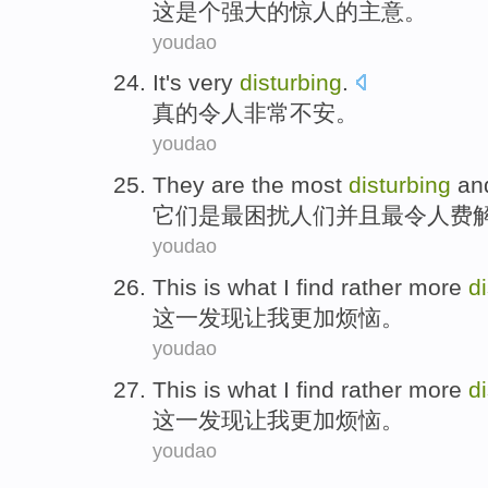
这
是个
强大
的
惊人
的主意。
youdao
It's
very
disturbing
.
真的
令人
非常不安。
youdao
They
are
the most
disturbing
an
它们
是
最
困扰人们
并且
最令人费
youdao
This
is
what
I
find
rather more
d
这
一
发现
让
我
更加
烦恼
。
youdao
This
is
what
I
find
rather more
d
这
一
发现
让
我
更加
烦恼
。
youdao