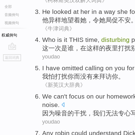
《柯林斯英汉双解大词典》
全部
He
looked at
her
in a
way
she
f
音频例句
他
异样
地
望
着
她
，令
她
局促
不安
视频例句
《牛津词典》
权威例句
Who
is
it THIS
time
,
disturbing
p
这
一次
是
谁
，
在
这样
的
夜里
打扰
go
youdao
返回词典
top
I
have omitted
calling on
you
for
我
怕
打扰
你
而
没有
来拜访你。
《新英汉大辞典》
We
can't
focus on
our homewor
noise
.
因为
噪音
的
干扰
，
我们
无法
专心
youdao
Any
robin
could
understand
Dic