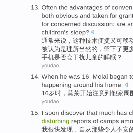
Often
the advantages
of
conven
both
obvious
and
taken
for
gran
for
concerned
discussion
: are
s
children's
sleep
?
通常来说
，这种
技术
便捷
又
可移
被
认为是
理所当然的，
留下了
更
手机
是否会干扰
儿童的睡眠？
youdao
W
hen he was 16, Molai began t
happening around his home.
1
6岁时，莫莱开始注意到他家周
youdao
I
soon discover that much has c
disturbing
reports of camps amon
我
很快发现，自从那些令人不安