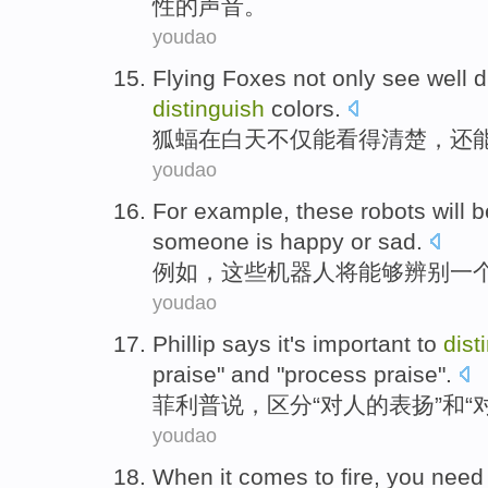
性
的
声音。
youdao
Flying Foxes
not only
see
well
d
distinguish
colors
.
狐
蝠在
白天
不仅
能看
得清楚
，
还
youdao
For example
,
these
robots
will 
someone
is
happy
or
sad
.
例如
，
这些
机器人
将
能够
辨别
一
youdao
Phillip
says
it's important
to
dist
praise
"
and
"
process
praise
".
菲利普
说
，
区分
“对
人
的
表扬
”
和
“
youdao
When
it comes
to
fire
,
you
need 