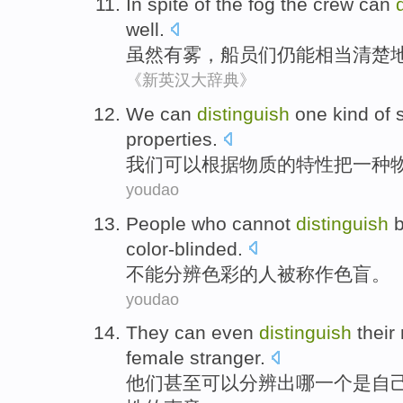
In spite
of the
fog
the crew
can
well
.
虽然
有
雾
，
船员
们仍
能
相当清楚
《新英汉大辞典》
We
can
distinguish
one
kind of
properties
.
我们
可以
根据
物质
的
特性
把
一
种
youdao
People who
cannot
distinguish
b
color-blinded
.
不能
分辨
色彩
的人被称作
色盲
。
youdao
They
can
even
distinguish
their
female
stranger
.
他们
甚至
可以
分辨
出哪
一
个是
自