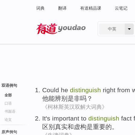
词典
翻译
有道精品课
云笔记
中英
有道 - 网易旗下搜索
双语例句
Could
he
distinguish
right from 
全部
他
能
辨别
是非
吗？
口语
《柯林斯英汉双解大词典》
书面语
It's
important
to
distinguish
fact
论文
区别
真实
和
虚构
是
重要
的。
原声例句