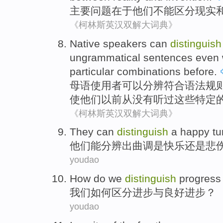
主要
问题
在于
他们
不能
区分
现实
《柯林斯英汉双解大词典》
Native speakers
can
distinguish
ungrammatical
sentences
even
particular
combinations
before.
母语
使用者
可以
分辨
符合
语法
规
使
他们
以前从
没有
听过
这些特定
《柯林斯英汉双解大词典》
They
can
distinguish
a
happy
tu
他们
能
分辨
出
曲调
是
快乐
还是
悲
youdao
How do
we
distinguish
progress
我们
如何
区分
进步
与
良好
进步？
youdao