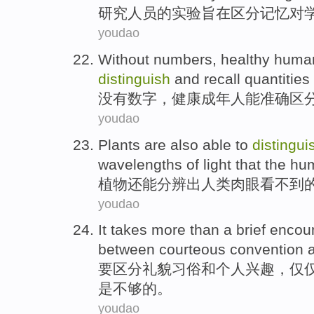
研究
人员
的
实验
旨在
区分
记忆
对
youdao
Without
numbers
,
healthy
human
distinguish
and
recall
quantities
没有
数字
，
健康
成年人
能
准确
区
youdao
Plants
are also
able to
distingui
wavelengths
of
light
that the
hu
植物
还
能
分辨
出
人类
肉眼
看不到
youdao
It takes
more than
a
brief
encou
between
courteous
convention
要
区分
礼貌
习俗
和
个人
兴趣，仅
是不够的。
youdao