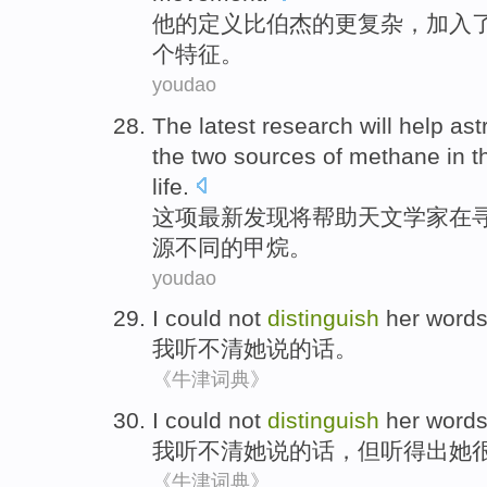
他
的
定义
比
伯杰
的
更
复杂
，加入
个
特征
。
youdao
The
latest research
will
help
ast
the
two
sources
of
methane
in
t
life.
这项
最新
发现
将
帮助
天文学家
在
源不同
的
甲烷
。
youdao
I
could
not
distinguish
her
word
我
听
不
清
她
说的话
。
《牛津词典》
I
could
not
distinguish
her
word
我
听
不
清
她
说的话
，
但
听得出
她
《牛津词典》