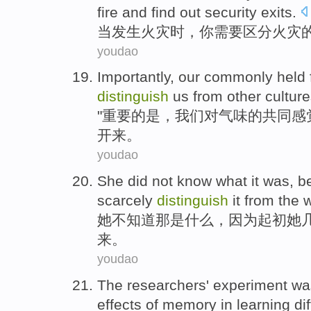
fire
and
find out
security
exits
.
当
发生
火灾
时，
你
需要
区分
火灾
youdao
Importantly
,
our
commonly held
distinguish
us
from
other
cultur
"
重要
的是，
我们
对
气味
的
共同
感
开来。
youdao
She
did not
know what
it
was
,
b
scarcely
distinguish
it
from
the 
她
不
知道
那
是
什么，
因为
起初
她
来。
youdao
The researchers
'
experiment
wa
effects
of
memory
in
learning
di