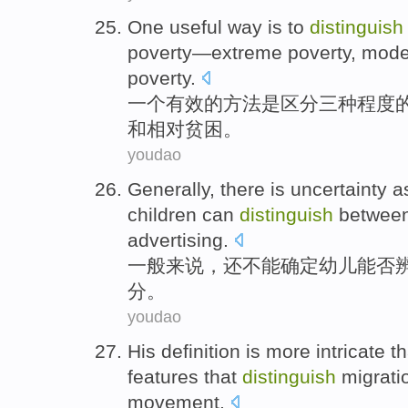
One
useful
way
is
to
distinguish
poverty
—
extreme
poverty,
mode
poverty.
一个
有效的
方法
是
区分
三种
程度
和
相对
贫困。
youdao
Generally
,
there is
uncertainty
as
children
can
distinguish
betwee
advertising
.
一般来说
，
还
不能确定
幼儿
能否
分。
youdao
His
definition
is
more
intricate
t
features
that
distinguish
migrati
movement
.