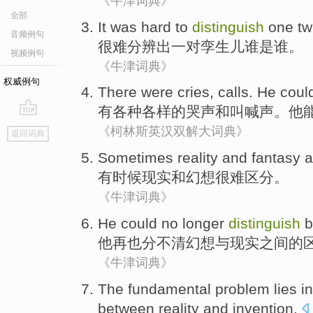
《牛津词典》
全部
It was hard to
distinguish
one tw
音频例句
很难
分辨出
一对
孪生儿谁是谁。
视频例句
《牛津词典》
权威例句
There
were cries
,
calls
.
He
coul
有
各种各样的
哭声
和
叫喊声
。
他
go
《柯林斯英汉双解大词典》
返回词典
top
Sometimes
reality
and
fantasy
a
有时候
现实
和
幻想
很难
区分
。
《牛津词典》
He
could no longer
distinguish
b
他
再也
分不清
幻想
与
现实
之间
的
《牛津词典》
The fundamental
problem
lies in
between
reality
and
invention
.