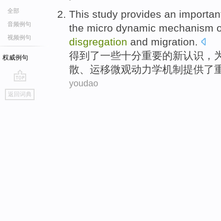
全部
This study
provides
an importan
音频例句
the
micro
dynamic
mechanism
o
视频例句
disgregation
and
migration
.
得到了一些十分
重要
的
新认识，
权威例句
散、运移
微观
动力学
机制
提供
了
youdao
go
返回词典
top