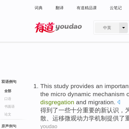
词典
翻译
有道精品课
云笔记
中英
有道 - 网易旗下搜索
双语例句
This study
provides
an importan
全部
the
micro
dynamic
mechanism
o
口语
disgregation
and
migration
.
书面语
得到了一些十分
重要
的
新认识，
论文
散、运移
微观
动力学
机制
提供
了
youdao
原声例句