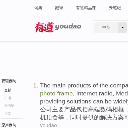
词典
翻译
有道精品课
云笔记
中英
有道 - 网易旗下搜索
双语例句
The
main
products
of the
compa
全部
photo
frame
,
Internet
radio
,
Med
口语
providing
solutions
can be
widel
书面语
公司
主要
产品
包括
高端
数码
相框
论文
机顶盒
等
，
同时
提供
的
解决方案
youdao
原声例句