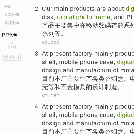
全部
Our
main
products
are
about
dig
音频例句
disk
,
digital
photo
frame
,
and
Bl
视频例句
产品
主要
集中
在
移动
数码
存储
系
系列
等
。
权威例句
youdao
At present
factory
mainly
produ
go
返回词典
top
shell,
mobile phone
case
,
digital
design
and
manufacture
of
meta
目前
本厂
主要
生产
各类
香烟盒
、
壳
等
和
五金
模具
的
设计
制造
。
youdao
At present
factory
mainly
produ
shell,
mobile phone
case
,
digital
design
and
manufacture
of
meta
目前
本厂
主要
生产
各类
香烟盒
、