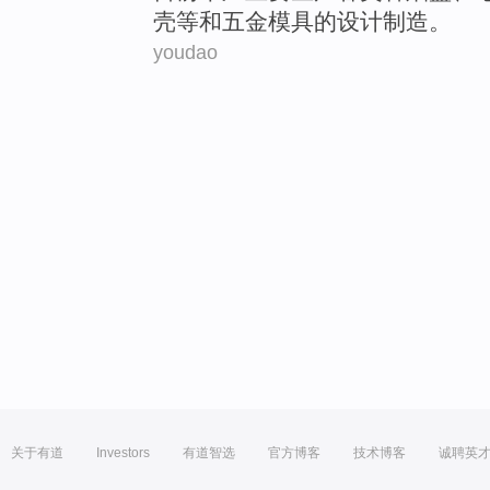
壳
等
和
五金
模具
的
设计
制造
。
youdao
关于有道
Investors
有道智选
官方博客
技术博客
诚聘英