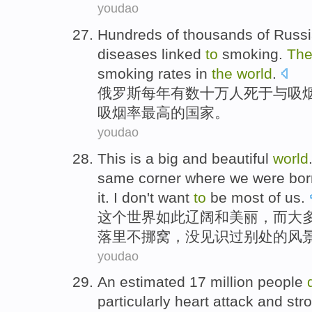
youdao
Hundreds of thousands of
Russ
diseases
linked
to
smoking
.
Th
smoking
rates in
the
world
.
俄罗斯
每年
有
数十万
人
死于
与
吸
吸烟率
最高
的
国家
。
youdao
This
is
a big
and
beautiful
world
same
corner
where we
were
bor
it.
I
don't want
to
be
most
of us.
这个
世界
如此
辽阔
和
美丽
，而
大
落
里不挪窝，
没
见识
过别处
的
风
youdao
An estimated
17 million
people
particularly
heart attack
and
str