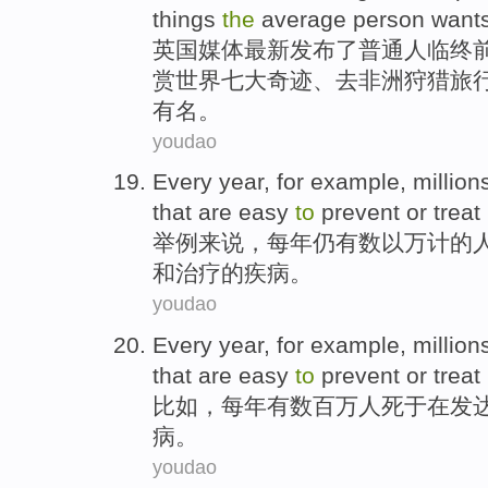
things
the
average person
want
英国媒体最新发布
了
普通人
临终
赏
世界
七
大奇迹
、
去
非洲
狩猎
旅
有名。
youdao
Every year
,
for example
,
million
that are
easy
to
prevent
or
treat
举例
来说，
每年
仍有数以万
计的
和
治疗
的
疾病
。
youdao
Every year,
for example
,
million
that
are easy
to
prevent
or
treat
比如
，
每年有
数百万
人
死
于在发
病
。
youdao