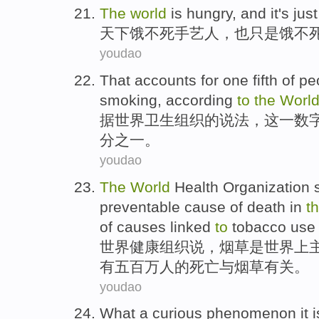
The
world
is hungry
,
and it
's just
天下
饿
不死手艺人，
也
只是饿不
youdao
That
accounts
for one fifth
of
pe
smoking
,
according
to
the
Worl
据
世界
卫生
组织
的
说法，
这
一数
分之一。
youdao
The
World
Health
Organization
preventable
cause
of
death
in
t
of
causes
linked
to
tobacco
use 
世界
健康
组织
说
，
烟草
是
世界上
有五百万
人
的
死亡
与烟草
有关
。
youdao
What a curious
phenomenon it i