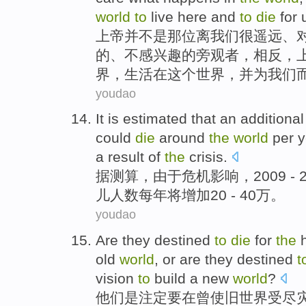
world
to
live
here
and
to
die
for
上帝
并
不是
那位离我们
很
遥远、
的、
不
感兴趣的
旁观者
，相反，
界，
生活
在
这个
世界，
并
为
我们
youdao
It is estimated
that
an additional
could
die
around
the
world
per 
a
result
of
the
crisis
.
据
测算，
由于
危机影响，2009 - 
儿
人数
每年
将
增加
20 - 40万。
youdao
Are
they
destined
to
die
for
the
old
world
,
or
are they destined
t
vision
to
build
a
new
world
?
他们
是
注定
要
在
曾使
旧
世界
受尽