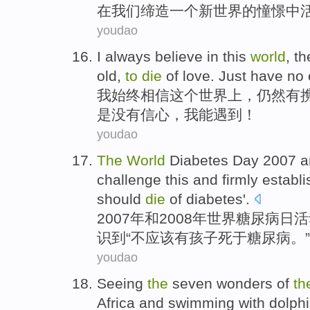
在
我们
缔造
一个
新世界
的
憧憬
中
youdao
I
always
believe in
this
world
,
th
old
,
to
die
of
love
.
Just
have no
我
始终
相信
这个
世界上
，
仍然
有
是
没有
信心
，我
能
遇到！
youdao
The
World
Diabetes
Day
2007
a
challenge
this
and firmly establ
should
die
of
diabetes
'.
2007年
和
2008年
世界
糖尿病
日
活
识
到
“
不
应该
有
孩子
死
于糖尿病。”
youdao
Seeing
the
seven
wonders
of
th
Africa
and
swimming
with
dolph