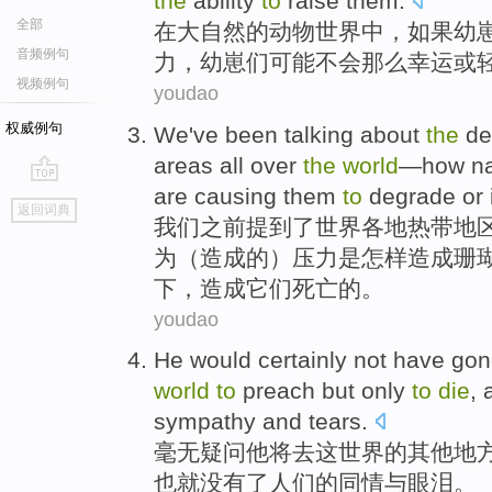
the
ability
to
raise them.
全部
在
大自然的动物世界中，如果幼
音频例句
力，幼崽们可能不会那么幸运或
视频例句
youdao
权威例句
We
've
been talking about
the
de
areas
all
over
the
world
—
how
na
are
causing
them
to
degrade
or
go
返回词典
top
我们
之前
提到
了
世界
各地
热带
地
为
（
造成
的）
压力
是
怎样
造成珊
下
，造成
它们
死亡
的。
youdao
He
would
certainly not have
gon
world
to
preach
but
only
to
die
,
sympathy
and
tears
.
毫无
疑问
他
将
去
这
世界
的
其他
地
也就
没有了
人们
的
同情
与
眼泪
。