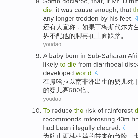
Some
declared
, that,
if
Mr. Dim
die
,
it was cause
enough,
that
t
any longer
trodden by
his
feet
.
还有人
宣称
，
如果
丁梅
斯代尔先
界
不配
他的脚
再
在
上面踩踏。
youdao
A
baby
born
in Sub-Saharan
Afr
likely
to
die
from
diarrhoeal
dis
developed
world
.
在
撒哈拉以南
非洲
出生
的
婴儿
死
的婴儿高500
倍
。
youdao
To
reduce
the
risk
of
rainforest
d
recommends
reforesting 40m
he
had been
illegally
cleared
.
为
防止
雨林
枯萎
的
带来
的
危险
，