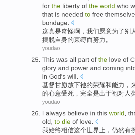
for
the
liberty
of
the
world
who
wi
that is needed
to
free themselve
bondage
.
这
真是
奇怪啊，
我们
愿意
为了
别
摆脱
自身的
束缚而努力。
youdao
This was
all
part
of
the
love
of
C
glory
and
power
and
coming int
in
God's
will.
基督
甘愿
放下
祂
的
荣耀
和
能力
，
的心意
受死
，
完全
是出于祂对人
youdao
I
always
believe in
this
world
,
th
old
,
to
die
of
love
.
我
始终
相信
这个
世界上
，
仍然
有