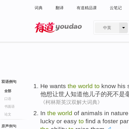
词典
翻译
有道精品课
云笔记
中英
有道 - 网易旗下搜索
双语例句
He
wants
the
world
to
know
his
全部
他
想让
世人
知道
他
儿子
的
死不
是
口语
《柯林斯英汉双解大词典》
书面语
I
n
the
world
of animals in natur
论文
lucky or easy
to
find a foster par
原声例句