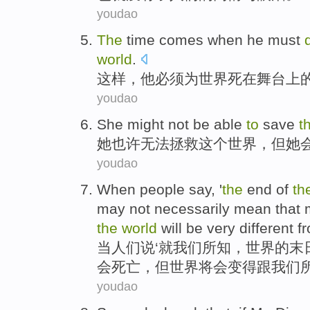
youdao
The
time comes when
he
must
world
.
这样，
他
必须
为
世界
死
在
舞台
上
youdao
She
might
not be able
to
save
t
她
也许
无法
拯救
这个
世界
，
但
她
youdao
When
people
say
, '
the
end
of
th
may not necessarily mean
that
the
world
will be very different 
当
人们
说
‘
就
我们
所
知
，
世界
的
末
会
死亡
，
但
世界将会变得跟我们
youdao