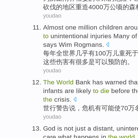
砍伐
的地区重造4000万
公顷
的森
youdao
Almost
one million
children
aro
to
unintentional
injuries
Many
of
says
Wim
Rogmans.
每年
全世界
几乎
有100万
儿童
死
这些
伤害有
很多
是
可以
预防
的
。
youdao
The
World
Bank has
warned
tha
infants
are likely
to
die
before
the
the
crisis
.
世行
警告
说，危机
有
可能
使
70万
youdao
God
is
not
just
a distant
,
uninter
care
what
happens
in
the
world
,