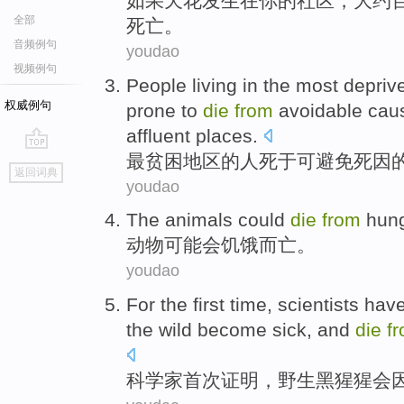
如果
天花
发生
在
你
的
社区
，
大约
全部
死亡。
音频例句
youdao
视频例句
People
living in
the
most
depriv
权威例句
prone to
die
from
avoidable
cau
affluent
places
.
最
贫困
地区
的
人
死
于
可避免
死因
go
返回词典
top
youdao
T
he animals could
die
from
hung
动
物可能会饥饿而亡。
youdao
For the first time
,
scientists hav
the
wild
become sick
,
and
die
f
科学家
首次
证明
，
野生
黑猩猩
会