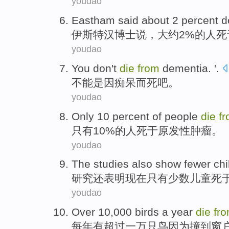
youdao
Eastham
said
about
2 percent 
伊斯特
汉博士
说
，
大约
2%的人
死
youdao
You don't
die
from
dementia
. '.
不能
是因痴呆而
死
吧。
youdao
Only
10 percent
of
people
die
f
只有
10%
的
人
死
于
原发性
肿瘤
。
youdao
The studies
also
show
fewer
chi
研究
还
表明
现在
只有少数
儿童
死
youdao
Over
10,000
birds
a year
die
fr
每年
有超过
一万
只鸟
因为
撞
到
窗