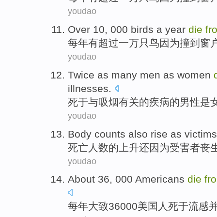
youdao
Over 10
, 000
birds
a year
die
fr
每年
有
超过
一万
只鸟
因为
撞
到
窗
youdao
Twice as many
men
as
women
illnesses
.
死
于
与吸烟有关的疾病的
男性
是
youdao
Body counts
also
rise
as
victims
死亡
人数的
上升
还
因为
受害者
丧
youdao
About 36
, 000
Americans
die
fr
每年
大致
36000
美国人
死
于
流感