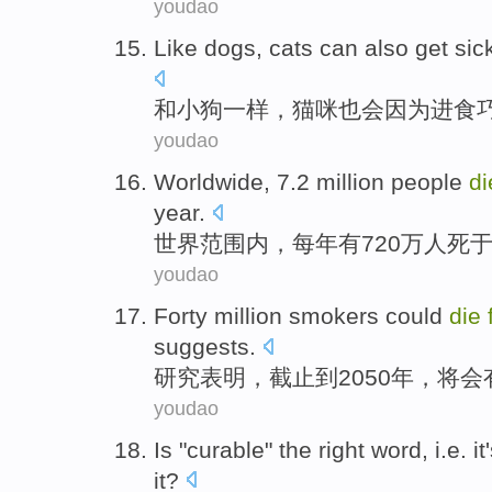
youdao
Like
dogs
,
cats
can
also
get sic
和
小狗
一样，
猫咪
也
会因为
进食
youdao
Worldwide
, 7.2 million
people
di
year
.
世界范围内
，
每年
有720万
人
死
youdao
Forty million
smokers could
die
suggests
.
研究
表明，截止到2050年，
将
会
youdao
Is
"
curable
"
the
right
word
,
i.e.
it
it?