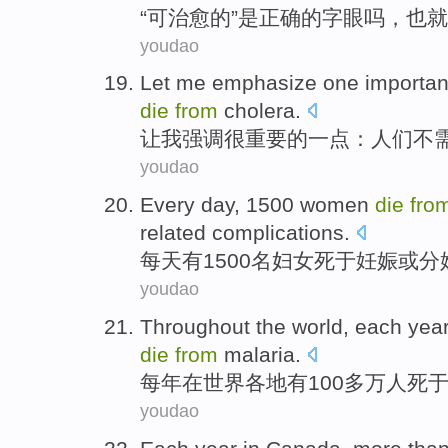
“可
治愈
的”
是
正确
的
字眼
吗，
也就
youdao
Let
me
emphasize
one importan
die
from
cholera
.
让
我
强调
很
重要的
一点
：
人们
不
youdao
Every day
, 1500
women
die
fro
related
complications
.
每天
有1500名
妇女
死
于
妊娠
或
分
youdao
Throughout the
world
,
each yea
die
from
malaria
.
每年
在
世界各地
有100
多
万
人
死
youdao