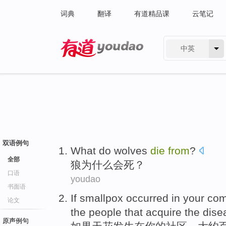
词典
翻译
有道精品课
云笔记
中英
有道 - 网易旗下搜索
双语例句
What do wolves
die
from
?
全部
狼
为什么
会死？
口语
youdao
书面语
If
smallpox
occurred
in
your
com
论文
the
people
that acquire
the
dise
原声例句