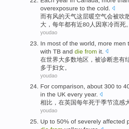
Each year
in
Canada
, more
tha
overexposure
to
the
cold
.
而有风的天气
这
层
暖空气
会被吹
大
，
每年
都有
近
80
人
因寒冷而
死
youdao
In
most
of the
world
, more
men
with
TB
and
die
from
it
.
在
世界
大多数
地区，
被
诊断患有
多于
妇女
。
youdao
For comparison
,
about
300 to 4
in
the UK
every year
.
相比
，
在
英国
每年
死
于
季节
流感
youdao
Up to
50%
of
severely
affected 