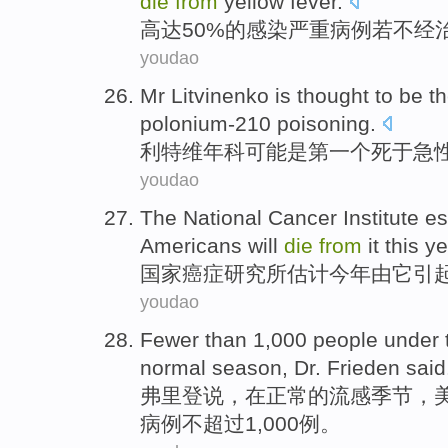
die
from
yellow
fever
.
高达
50%
的
感染严重病例
若不
经
youdao
Mr
Litvinenko
is thought to
be
th
polonium
-
210
poisoning
.
利特
维
年科
可能是
第一
个
死
于
急
youdao
The
National
Cancer
Institute
es
Americans
will
die
from
it
this ye
国家
癌症
研究所
估计
今年
由
它
引
youdao
Fewer
than
1,000 people
under
normal
season
, Dr.
Frieden
said
弗里
登说，
在
正常
的
流感
季节
，
病例不
超过
1,000例。