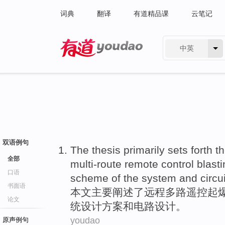
词典
翻译
有道精品课
云笔记
中英
有道 - 网易旗下搜索
双语例句
The thesis
primarily
sets forth
t
全部
multi-route
remote
control blast
口语
scheme
of the system
and
circui
书面语
本文
主要
阐述
了
远程
多路遥控起
论文
统设计
方案
和
电路
设计
。
youdao
原声例句