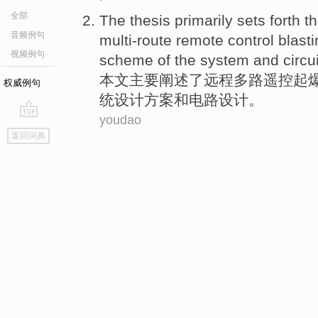
全部
The thesis
primarily
sets forth
t
音频例句
multi-route
remote
control blast
视频例句
scheme
of the system
and
circui
本文
主要
阐述
了
远程
多路遥控起
权威例句
统设计
方案
和
电路
设计
。
youdao
go
返回词典
top