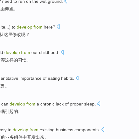
' need to run on the wet ground.
地面奔跑。
site
...) to
develop
from
here
?
从
这里
修改
呢？
ld
develop
from
our childhood
.
培养
这样的习惯。
antitative
importance
of
eating
habits
.
重要
。
t can
develop
from
a chronic
lack of
proper
sleep
.
睡眠引起的。
easy
to
develop
from
existing
business
components
.
有的
业务
组件中
开发出来
。