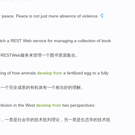
r
peace
. Peace is not just mere absence
of
violence.
tch
a
REST
Web
service
for
managing
a
collection of
book
个
REST
Web
服务
来
管理
一个
图书
资源
集合
。
ing
of
how
animals
develop
from
a
fertilized egg
to a
fully
展
一个
完全
成形
的
有机体
有
一个
相当
好的
理解
。
riticism
in
the
West
develop
from
two
perspectives:
类，一类是
社会学
的
技术批判理论，另一类是
生态学
的技术批