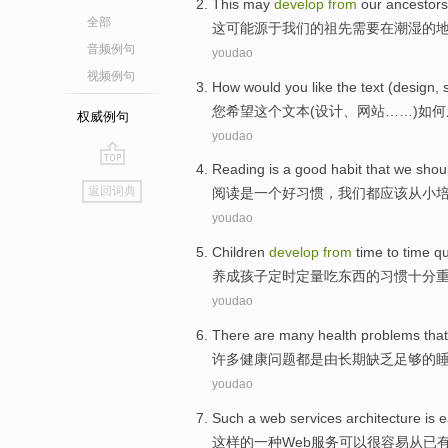
T
his may
develop
from
our ancestors
全部
这
可能源于我们的祖先需要在潮湿的
音频例句
youdao
视频例句
How
would
you
like
the
text
(
design
,
您
希望
这个
文本
(
设计
、
网站
……)
如何
权威例句
youdao
Reading
is
a
good
habit
that
we
shou
go
返回词典
阅读
是
一个
好
习惯
，
我们
都应该
从小
top
youdao
Children
develop
from
time to time qu
养成
孩子
定时
定量
吃东西
的
习惯
十分
youdao
There are many
health
problems
tha
许多
健康
问题
都是
由
长期
缺乏
足够的
youdao
Such
a
web
services
architecture is 
这样
的
一种
Web
服务
可以
很
容易
从
已