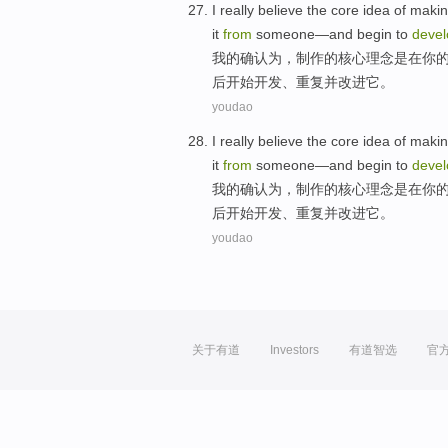
I
really
believe
the
core
idea
of
maki
it
from
someone
—
and
begin to
devel
我
的确
认为
，
制作
的
核心
理念
是
在
你
后
开始
开发
、
重复
并
改进
它
。
youdao
I
really
believe
the
core
idea
of
maki
it
from
someone
—
and
begin to
devel
我
的确
认为
，
制作
的
核心
理念
是
在
你
后
开始
开发
、
重复
并
改进
它
。
youdao
关于有道
Investors
有道智选
官