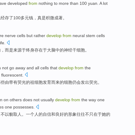
ave
developed
from
nothing
to
more than 100
yuan
.
A
lot
已经
存了100
多元
钱，
真是
积微成著
。
re
nerve
cells
but rather
develop
from
neural
stem cells
fe.
的，
而是
来源于
终身存在
于
大脑
中的
神经
干细胞
。
 not
go away
and
all
cells
that
develop
from
the
fluorescent.
那些
由
带有
荧光
的祖
细胞
发育
而来的细胞
仍
会
发出荧光。
on
on
others
does not
usually
develop
from
the
way
one
ies
one possesses.
：
不
以貌取人。
一个
人
的
自信
和
良好
的
形象
往往
不只在于她
的