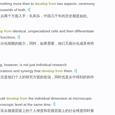
nothing more than
to
develop
from
two
aspects
:
ceremony
housands of
both
.
是
从
两个
方面入手
：
礼
和乐，中国
几千
年
的
历史
都是如此。
op
from
identical
,
unspecialized
cells
and
then
differentiate
functions
.
未
分化
细胞
的
能力
，同时，如果需要，
他们
又
能
分化
成
具有
特
ng
,
however
,
is
not just
individual
research
orations
and
synergy
that
develop
from
them
.
仅仅
是
他们
个人
的
研究
方面的造诣
，同时
也是
从中得到的
协作
uld
develop
from
the
individual
dimension
at microscopic
roscopic
level at the
same
time.
育
应从
微观
层面
上的
个人
维度
和
宏观
层面上的社会维度
同时
展