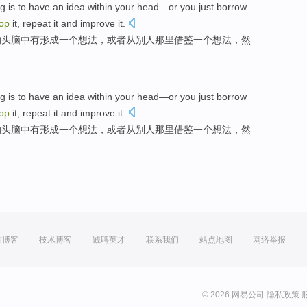
ng
is
to
have
an
idea
within
your
head
—
or
you just
borrow
op
it
,
repeat
it
and
improve
it
.
的
头脑
中
有形成
一
个
想法
，
或者
从
别人
那里
借鉴
一个想法，
然
ng
is
to
have
an
idea
within
your
head
—
or
you just
borrow
op
it
,
repeat
it
and
improve
it
.
的
头脑
中
有形成
一
个
想法
，
或者
从
别人
那里
借鉴
一个想法，
然
方博客
技术博客
诚聘英才
联系我们
站点地图
网络举报
© 2026 网易公司
隐私政策