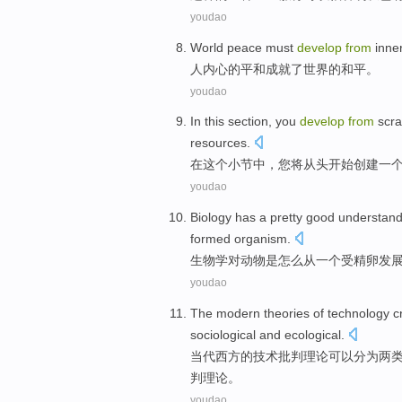
youdao
World
peace
must
develop
from
inne
人
内心的
平和
成就了
世界
的
和平
。
youdao
In
this
section
,
you
develop
from
scra
resources
.
在
这个
小节中
，
您
将
从头
开始创建
一
youdao
Biology
has
a
pretty
good
understand
formed
organism
.
生物学
对
动物
是
怎么
从
一
个
受精卵
发
youdao
The modern
theories
of
technology
c
sociological
and
ecological
.
当代
西方
的
技术
批判
理论
可以分为
两
判理论。
youdao