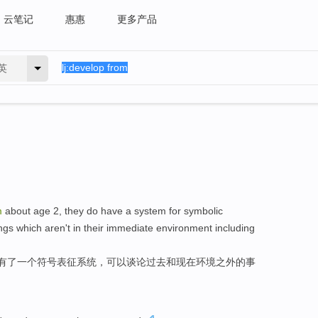
云笔记
惠惠
更多产品
英
m
about
age
2
,
they
do have
a
system
for
symbolic
ngs which aren't
in their immediate
environment
including
有
了
一个
符号
表征
系统
，
可以
谈论
过去
和现在
环境
之外的
事