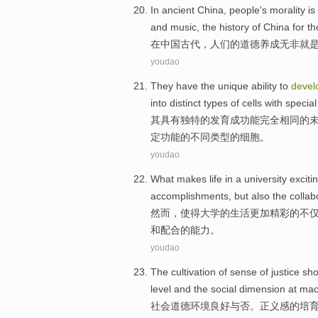
In
ancient
China
,
people
's
morality
is
and music, the
history
of
China
for t
在
中国
古代
，
人们
的
道德
养成
无非
就
youdao
They
have the
unique
ability
to
devel
into
distinct
types
of
cells
with
special
其具有独特的
发育
成功能
完全
相同
的
定
功能
的不同
类型
的细胞。
youdao
What makes
life
in
a
university
exciti
accomplishments
,
but also
the
collab
然而
，
使得
大学
的
生活
更加精彩
的
不
和
配合
的能力。
youdao
The
cultivation
of sense of
justice
sho
level
and
the
social
dimension at
mac
社会
道德环境良好与否。
正义感
的
培