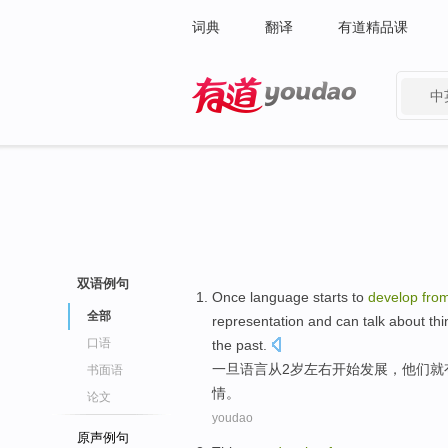
词典
翻译
有道精品课
中
有道 - 网易旗下搜索
双语例句
Once
language
starts to
develop
fro
全部
representation
and
can
talk about
thi
口语
the
past
.
一旦
语言
从
2
岁
左右
开始
发展
，
他们
就
书面语
情
。
论文
youdao
原声例句