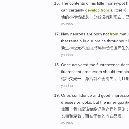
The contents
of
his
little
money-pot
h
can
certainly
develop
from
a little!
他
的
小
存钱
罐
从
一
分钱没有
到
现在，
youdao
New
neurons are
born
not
from
matu
that
remain
in
our brains
throughout li
新生
神经元
不是
由
成熟
神经
细胞
产生
youdao
Once
activated
the
fluorescence
does
fluorescent
precursors
should
remain
这种
荧光
一旦
激活
就
不会
消失
，
而且
youdao
Ones
confidence
and
good
impressi
dresses
or looks
,
but
the
inner
qualit
然而，我们应该始终记住
这样
的原则
长相
和
穿着
，
而
在于她的
内在
品质
。
youdao