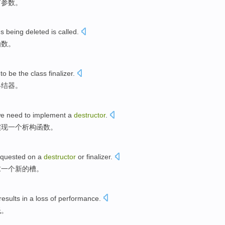
有
参数
。
's
being
deleted
is called.
函数。
to
be
the
class
finalizer
.
终结器。
e
need to
implement
a
destructor
.
实现
一个
析构函数
。
equested
on
a
destructor
or
finalizer
.
求
一个
新的
槽
。
results in
a
loss
of
performance
.
低
。