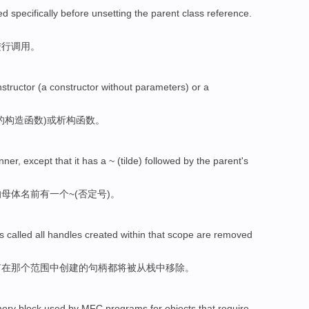
ed specifically
before
unsetting
the
parent
class
reference
.
进行调用
。
structor
(a constructor
without
parameters
)
or
a
的构造函数)
或
析
构函数。
nner
,
except that
it
has
a
~ (tilde) followed by the
parent
's
的
母体
名前
有
一个
~(
否定
号)。
is
called
all
handles
created
within
that
scope are
removed
有
在
那个
范围
中创建
的句
柄
都将被
从
栈
中
移除
。
ory
block
used
by
MFC
programs
for
objects
that
require