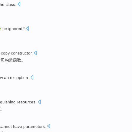
the
class
.
r
be
ignored
?
copy
constructor.
拷贝
构造函数。
ow
an
exception
.
nquishing
resources
.
源。
cannot
have
parameters
.