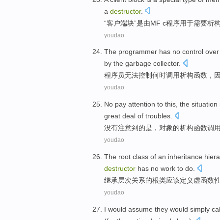
a
destructor
.
“
客户端
块
”
是
由
MF c
程序
用于
需要
析
youdao
The programmer
has no
control
over
by the
garbage
collector.
程序员
无法
控制
何时
调用析构
函数，
youdao
No
pay attention
to
this,
the
situation
great deal
of
troubles
.
没有
注意
到
的
是，
对象
的
析
构函数调
youdao
The
root
class
of
an inheritance
hier
destructor
has
no
work
to do
.
继承
层次关系
的
根
类
应该
定义
虚
函数
youdao
I
would assume
they
would
simply
cal