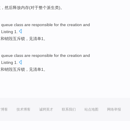
数
，
然后
释放
内存
(
对于
整个
派生
类)。
queue
class
are
responsible for
the
creation
and
 Listing
1
.
建
和
销毁
互斥锁
，
见
清单1。
queue
class
are
responsible for
the
creation
and
 Listing
1
.
建
和
销毁
互斥锁
，
见
清单1。
方博客
技术博客
诚聘英才
联系我们
站点地图
网络举报