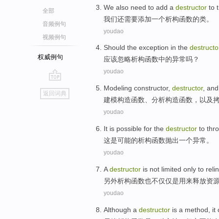
We
also
need to
add
a
destructor
to 
全部
我们
还
需要
添加
一个
析构函数
的
类
。
音频例句
youdao
视频例句
Should
the
exception
in
the
destructo
权威例句
应该
忽略
析构函数
中的
异常
吗？
youdao
go
Modeling
constructor
,
destructor
,
and
返回词典
top
建模
构造
函数、分析构造函数，
以及
youdao
It
is
possible
for the
destructor
to
thr
这
是
可能
的
析构函数
抛出
一个
异常
。
youdao
A
destructor
is
not limited only
to reli
另外
析构函数也
不仅仅
是用来释放资
youdao
Although
a
destructor
is
a
method
,
it