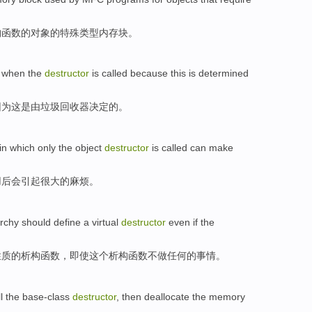
构函数
的
对象
的
特殊
类型
内存
块
。
 when
the
destructor
is called
because
this
is
determined
因为
这
是
由
垃圾回收器
决定
的。
 in which only the
object
destructor
is called
can
make
用后
会
引起
很大
的
麻烦。
archy
should
define
a virtual
destructor
even if
the
性质
的
析
构函数，
即使
这个
析构函数
不
做
任何的事情。
l
the base-class
destructor
,
then
deallocate
the
memory