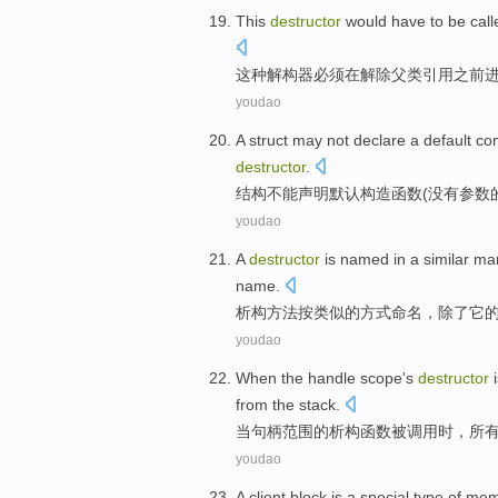
This
destructor
would
have to
be call
这种
解构器
必须
在解除
父
类
引用
之前
youdao
A
struct
may not
declare
a default
con
destructor
.
结构
不能
声明
默认
构造
函数(
没有
参数
youdao
A
destructor
is
named
in
a similar
ma
name
.
析
构方法
按
类似
的方式
命名
，
除了
它
youdao
When
the
handle
scope
's
destructor
from
the
stack
.
当
句
柄
范围
的
析
构函数
被调用
时，
所
youdao
A
client
block
is
a
special
type
of
mem