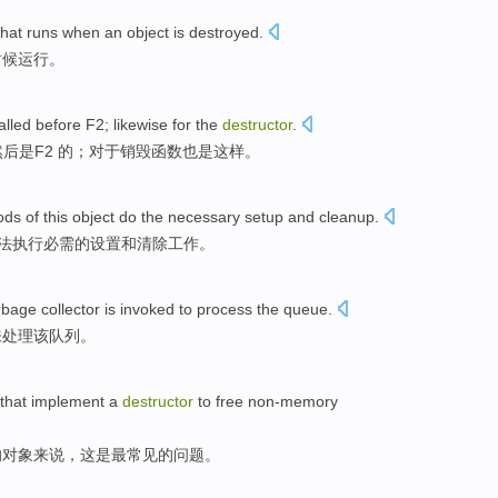
hat
runs
when
an object is destroyed.
时候
运行
。
alled
before
F2
;
likewise
for
the
destructor
.
然后
是
F2
的；
对于
销毁
函数
也是
这样。
ods
of
this
object
do
the
necessary
setup
and
cleanup
.
法
执行
必需
的
设置
和
清除工作
。
rbage
collector is
invoked
to
process
the
queue
.
来
处理
该队列。
that
implement
a
destructor
to
free non-memory
的
对象
来说，
这
是
最常见
的
问题
。