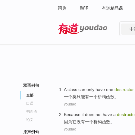
词典
翻译
有道精品课
中
有道 - 网易旗下搜索
双语例句
A
class
can only
have
one
destructor
.
全部
一
个
类
只能
有
一
个
析构函数
。
口语
youdao
书面语
Because
it
does not have
a
destructo
论文
因为
它
没有
一个
析构函数
。
youdao
原声例句