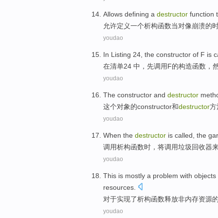
Allows
defining
a
destructor
function
t
允许
定义
一个
析
构
函数
当
对像崩溃的
youdao
In
Listing
24
, the
constructor
of
F
is
c
在
清单
24
中，
先
调用
F
的
构造函数
，
youdao
The constructor
and
destructor
meth
这个
对象
的
constructor
和
destructor
方
youdao
When
the
destructor
is called, the
ga
调用
析构函数
时
，将
调用
垃圾
回收
器
youdao
This
is
mostly
a
problem
with
objects
resources
.
对于
实现
了
析
构函数
释放
非内存资源
youdao