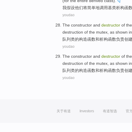
(
for
the entire
derived
class
).
我
假设
他们
将
简单地
调用
基
类
析构函
youdao
The
constructor
and
destructor
of
the
destruction
of the
mutex
,
as shown
in
队列
类
的
构造函数
和
析构函数
负责
创
youdao
The
constructor
and
destructor
of
the
destruction
of the
mutex
,
as shown
in
队列
类
的
构造函数
和
析构函数
负责
创
youdao
关于有道
Investors
有道智选
官