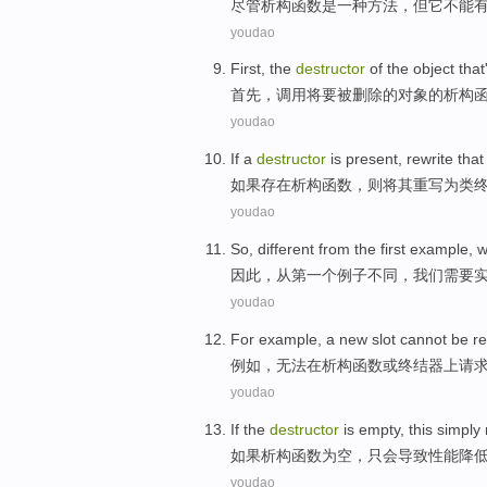
尽管
析构函数
是
一种
方法
，
但它
不能
youdao
First
, the
destructor
of
the
object
that
首先
，
调用
将要
被
删除
的
对象
的析构
youdao
If
a
destructor
is present,
rewrite that
如果
存在
析
构函数，则
将
其
重写
为
类
youdao
So
,
different
from
the first
example
,
w
因此
，
从
第一
个
例子
不同
，
我们
需要
youdao
For example
,
a
new
slot
cannot be
r
例如
，
无法
在
析构函数
或
终结器
上
请
youdao
If
the
destructor
is
empty
, this
simply
如果
析构
函数
为
空
，
只会
导致
性能
降
youdao