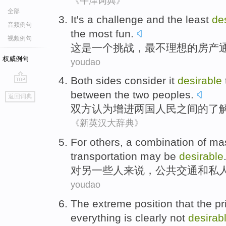
《牛津词典》
全部
It
's
a
challenge
and the
least
de
音频例句
the
most
fun
.
视频例句
这
是
一个
挑战
，
最
不
理想
的
房产
权威例句
youdao
Both sides
consider
it
desirable
go
between
the
two
peoples
.
返回词典
top
双方
认为
增进
两
国人民
之间
的
了
《新英汉大辞典》
For
others
, a
combination
of
mas
transportation
may be
desirable
对
另一些人来说
，
公共
交通
和
私
youdao
The
extreme
position
that the
pr
everything
is
clearly
not
desirab