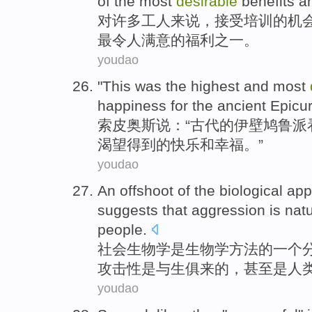
of
the
most
desirable
benefits
a
对
许多
工人来说
，
接受
培训
的
机
最
令人满意
的
福利
之一
。
youdao
"
This
was
the
highest
and
most
happiness
for
the ancient
Epicu
索
皮奥斯说：“
古代
的
伊壁鸠鲁派
渴望
得到
的
快乐
和
幸福
。”
youdao
An
offshoot
of the
biological
app
suggests that
aggression
is
natu
people
.
社会
生物学
是
生物学
方法
的
一个
攻击性
是
与生俱来
的，
甚至是
人
youdao