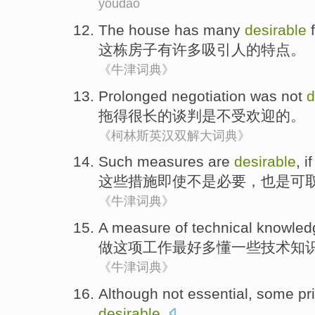
youdao
The house
has
many
desirable
这栋
房子
有
许多
吸引人的
特点。
《牛津词典》
Prolonged
negotiation
was
not
d
拖得很长的
谈判
是
不
受欢迎
的。
《柯林斯英汉双解大词典》
Such
measures
are
desirable
,
if
这些
措施
即使
不是
必要，
也是
可
《牛津词典》
A measure
of
technical
knowled
做
这项工作
最好
多懂一些
技术
知
《牛津词典》
Although
not
essential
, some pr
desirable
.