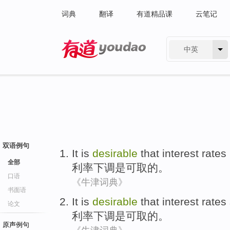
词典
翻译
有道精品课
云笔记
中英
有道 - 网易旗下搜索
双语例句
It is
desirable
that interest
rates
全部
利率
下调
是
可取
的
。
口语
《牛津词典》
书面语
It is
desirable
that interest
rates
论文
利率
下调
是
可取
的
。
原声例句