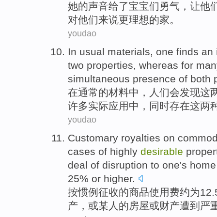
她
的
声音
给
了
宝宝
们
勇气
，让
他
对
他们来说
更
理想
的
家
。
youdao
In
usual
materials
,
one
finds
an 
two
properties
,
whereas
for
man
simultaneous
presence
of
both
p
在
通常的
材料
中，
人们
会发现
这
许多
实际
应用
中，
同时
存在
这
两
youdao
Customary
royalties
on
commodi
cases of
highly
desirable
proper
deal of
disruption
to
one
's
home
25%
or
higher.
按惯例
征收
的
商品
使用费
约
为12
产
，
或
某人
的
房屋
或
财产
遭到严