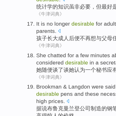
统计学
的
知识
虽
非
必要
，但
最好
《牛津词典》
It is
no longer
desirable
for adult
parents
.
孩子
长大
成人
后便
不再
想与
父母
《牛津词典》
She
chatted
for
a
few minutes a
considered
desirable
in
a
secret
她
随便
谈
了谈她
认为
一个
秘书应
《牛津词典》
Brookman
&
Langdon
were said
desirable
pens
and
these
necess
high
prices
.
据说布鲁克曼
兰
登
公司制造
的
钢
高得
惊人
的价格。