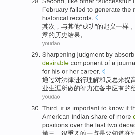
Second
,
like
other
"
successful
"
February
failed to
generate
the 
historical
records.
其次
，
与
其他
“
成功
”
的
起义一样
，
意
的
历史
结果。
youdao
Sharpening
judgment
by
absorb
desirable
component
of
a journa
for
his
or her
career
.
通过
对
法律
进行理解
和
反思
来提
业生涯所做
的
智力
准备
中
应有的
youdao
Third
,
it is important
to
know
if
t
American
Indian
share
of
more
positions
over the last
two deca
第三
，
很
重要的一点是
要
知道
在