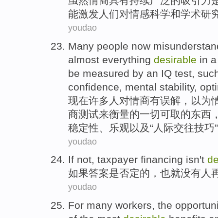
虽
然情商具有持续广泛的吸引力
能激发人们对情感科学和学术研
youdao
M
any people now misunderstand
almost everything
desirable
in a
be measured by an IQ test, such
confidence, mental stability, opt
现
在许多人对情商有误解，以为
商测试来衡量的一切可取的东西
稳定性、乐观以及“人际交往技巧
youdao
If
not
,
taxpayer
financing
isn
't
de
如果
答案是
否定
的，
也就
没有人
youdao
For
many
workers
,
the
opportuni