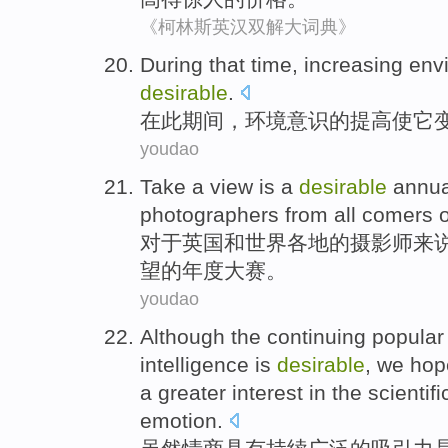
《柯林斯英汉双解大词典》
D
uring that time, increasing e
desirable
.
在
此期间，环境意识的提高使它
youdao
T
ake a view is a
desirable
annual
photographers from all comers 
对
于英国和世界各地的摄影师来说，T
望的年度大赛。
youdao
A
lthough the continuing popular
intelligence is
desirable
, we hope
a greater interest in the scientif
emotion.