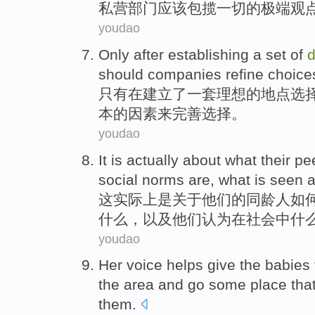
私营
部门
应该
包揽
一切
的
极端
观
youdao
Only
after
establishing
a
set of
d
should
companies
refine
choice
只有
在
建立
了一
套
理想
的
地点
选
本
的
因素
来
完善
选择
。
youdao
It
is
actually
about
what
their
pe
social
norms
are
, what is seen 
这
实际上
是
关于
他们
的
同龄人如
什么
，以及他们认为
在
社会
中什
youdao
Her
voice
helps
give
the
babies 
the
area
and
go
some place tha
them
.