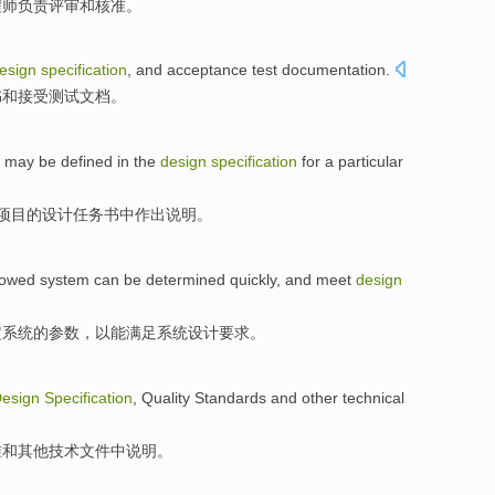
程师负责
评审
和
核准
。
esign
specification
,
and
acceptance
test
documentation
.
书
和
接受
测试
文档
。
,
may be
defined
in
the
design
specification
for
a particular
项目
的
设计
任务书中作出说明
。
towed
system
can be
determined
quickly
, and
meet
design
定
系统
的
参数
，
以
能
满足
系统
设计
要求。
esign
Specification
,
Quality
Standards
and
other
technical
准
和
其他
技术
文件
中
说明
。