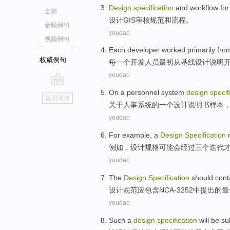
Design
specification
and
workflow
fo
全部
设计
GIS
审核
规范
和
流程
。
音频例句
youdao
视频例句
Each
developer
worked
primarily
fro
权威例句
每一个
开发
人员
最初
从
基线
设计
说明
youdao
go
On
a personnel
system
design
specif
返回词典
top
关于
人事
系统
的
一
个
设计
说明书
样本
youdao
For example
, a
Design
Specification
例如
，
设计
规格
可能
会
经过
三个
迭代
youdao
The
Design
Specification
should
cont
设计
规范
应
包含
NCA
-
3252中提出
的
最
youdao
Such
a
design
specification
will be
sub