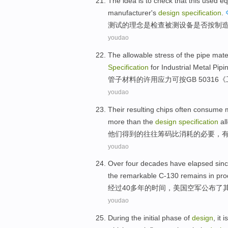
The
idea
is
to
check
that this
used
eq
manufacturer
's
design
specification
.
测试的
理念
是
检查
被测
设备
是否按
制
youdao
The
allowable
stress
of
the
pipe
mate
Specification
for
Industrial
Metal
Pipi
管子
材料
的
许用
应力
可按
GB
50316《
youdao
Their
resulting
chips
often
consume
more
than
the
design
specification
al
他们
得到
的
往往
筹码
比
消耗
的必要
，
youdao
Over
four decades
have
elapsed
sin
the
remarkable
C
-
130
remains
in
pro
经过
40
多年的
时间
，
美国
空军
公布了
youdao
During
the
initial
phase
of
design
,
it 