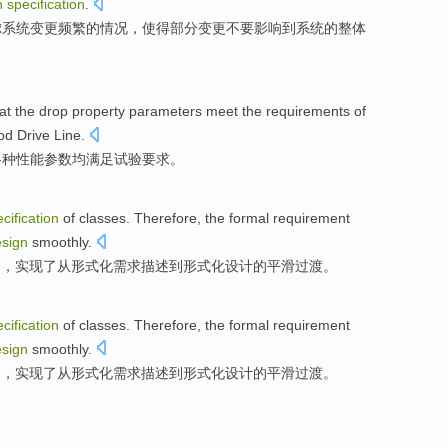
n
specification
.
虑系统
变更
频繁的情况，使得部分变更不要
影响到
系统
的
整体
at
the
drop
property
parameters
meet
the
requirements
of
od
Drive Line.
各种
性能
参数均
满足
试验
要求
。
cification
of
classes
. Therefore,
the
formal
requirement
sign
smoothly
.
明，实现
了
从
形式化
需求
描述
到
形式化设计的
平滑过渡
。
cification
of
classes
. Therefore,
the
formal
requirement
sign
smoothly
.
明，实现
了
从
形式化
需求
描述
到
形式化设计的
平滑过渡
。