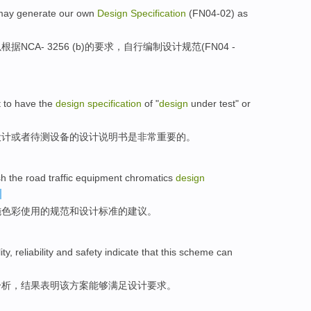
may
generate our
own
Design
Specification
(
FN04-02
) as
以
根据
NCA
-
3256 (
b
)的要求，
自行
编制
设计
规范
(
FN04
-
t
to have the
design
specification
of
"
design
under
test
"
or
设计
或者
待测设备
的
设计
说明书
是
非常重要
的。
sh
the
road
traffic
equipment
chromatics
design
施
色彩
使用的
规范
和
设计
标准
的建议。
ity
,
reliability
and
safety
indicate that
this
scheme
can
分析
，
结果
表明
该
方案
能够
满足
设计
要求
。