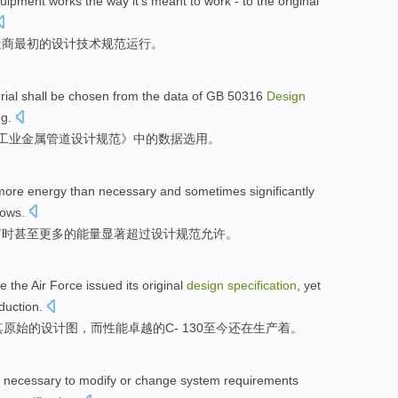
uipment
works the way it's meant to work - to the
original
造商
最初
的
设计
技术规范
运行。
rial
shall be
chosen from the
data
of
GB
50316
Design
ng
.
工业
金属
管道
设计
规范》
中的
数据
选用
。
more
energy
than
necessary
and
sometimes
significantly
lows
.
有时甚至
更多
的
能量
显著
超过
设计
规范
允许
。
ce
the Air
Force
issued
its
original
design
specification
,
yet
duction
.
其
原始
的
设计图
，
而
性能
卓越
的
C
-
130
至今还
在生产着。
is necessary to
modify or
change
system
requirements