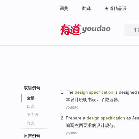
词典
翻译
有道精品课
中
有道 - 网易旗下搜索
双语例句
The
design
specification
is
designed
全部
本
设计
说明书
设计
了
减速器
。
口语
youdao
书面语
Prepare
a
design
specification
as Je
论文
编写
杰
西
要求
的
设计
规范
。
youdao
原声例句