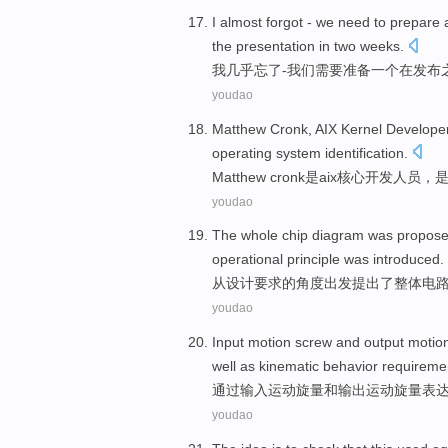
I
almost
forgot
-
we
need
to prepare
the
presentation in
two
weeks
.
我
几乎
忘了
-
我们
需要
准备
一个
在
发布
youdao
Matthew
Cronk,
AIX
Kernel
Develope
operating
system
identification
.
Matthew
cronk
是
aix
核心
开发人员
，
youdao
The
whole
chip
diagram
was propos
operational
principle
was
introduced
.
从
设计
要求
的角度
出发
提出
了
整体
电
youdao
Input
motion
screw
and
output
motion
well
as kinematic
behavior
requireme
通过输入
运动
旋
量
和
输出
运动旋量
表
youdao