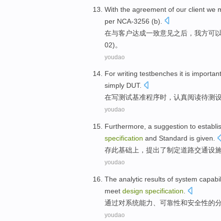
With
the
agreement
of our
client
we
per
NCA
-
3256 (
b
).
在与
客户
达成一致意见
之后，
我方
可
02)。
youdao
For
writing
testbenches
it
is
importan
simply
DUT
.
在
写
测试
基准程序时，认真阅读待
测
youdao
Furthermore
, a
suggestion
to establi
specification
and
Standard
is given.
存
此
基础上，
提出
了
制定
道路
交通
设
youdao
The
analytic
results
of
system
capabil
meet
design
specification
.
通过
对
系统
能力
、
可靠性
和
安全性
的
youdao