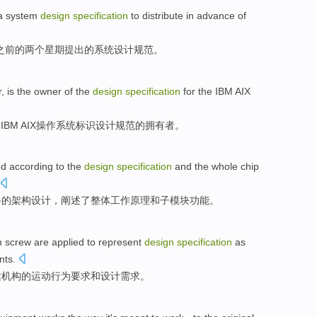
a
system
design
specification
to
distribute
in
advance
of
之前
的
两个
星期
提出
的
系统
设计
规范
。
r
,
is
the
owner
of
the
design
specification
for the
IBM
AIX
是
IBM
AIX
操作
系统
标识
设计
规范
的
拥有者
。
ed
according
to the
design
specification
and
the whole chip
路
的架构设计，
阐述了
整体
工作
原理
和
子模块功能。
 screw are applied to
represent
design
specification
as
nts
.
达
机构
的运动
行为
要求
和
设计
需求。