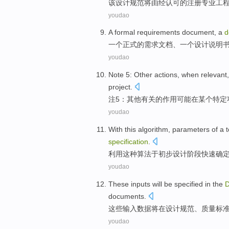
该
设计
规范
将
由
经
认可的注册专业工
youdao
A
formal
requirements
document
, a
d
一
个
正式
的
需求
文档
、一个
设计
说明
youdao
Note
5
:
Other
actions
, when
relevant
project
.
注
5
：
其他
有关
的
作用
可能
在
某个
特定
youdao
With
this
algorithm
,
parameters
of
a 
specification
.
利用
这种
算法
于初步设计阶段
快速
确
youdao
These
inputs
will be
specified
in
the
D
documents
.
这些
输入数据
将
在
设计
规范
、
质量
标
youdao