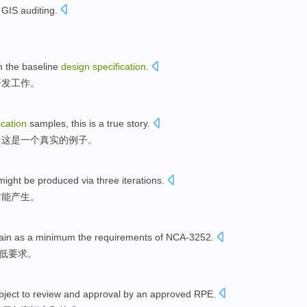
r
GIS
auditing
.
m
the baseline
design
specification
.
开发
工作
。
ication
samples
,
this
is
a
true
story
.
，
这
是
一个
真实
的
例子
。
might
be
produced
via
three
iterations
.
才能
产生
。
ain
as a
minimum
the
requirements
of
NCA
-
3252.
低
要求
。
ject to
review
and
approval
by
an
approved
RPE.