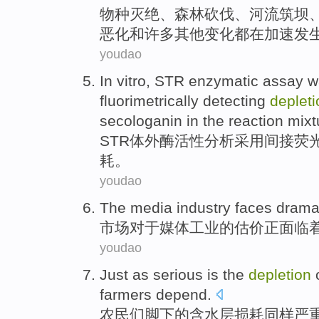
物种
灭绝
、
森林砍伐
、
河流筑坝
恶化
和
许多
其他
变化
都
在
加速
发
youdao
In vitro
,
STR
enzymatic
assay w
fluorimetrically
detecting
depleti
secologanin
in
the
reaction
mixt
STR
体外
酶
活性分析
采用
间接
荧
耗
。
youdao
The
media
industry
faces
drama
市场对于
媒体
工业
的
估价
正
面临
youdao
Just as
serious
is the
depletion
farmers
depend.
农民们
脚下
的
含水层
损耗
同样
严