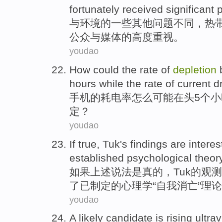
fortunately
received significant
p
与
环境
的
一些
其他
问题
不同，
热
公众
与
媒体
的
高度重视
。
youdao
How
could
the
rate
of
depletion
hours
while
the rate of
current d
手机
的
耗电
率
怎么
可能
在
头
5
个小
定？
youdao
If
true
,
Tuk
's
findings
are interes
established
psychological
theor
如果
上述说法
是真的
，
Tuk
的
观测
了已制定
的
心理学
“
自我
消亡”
理论
youdao
A
likely
candidate
is
rising
ultrav