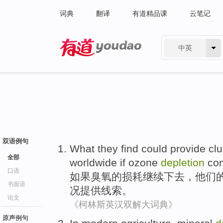
词典
翻译
有道精品课
云笔记
中英
有道 - 网易旗下搜索
双语例句
What
they
find
could
provide
cl
全部
worldwide
if
ozone
depletion
con
口语
如果
臭氧
的
损耗
继续
下去，
他们
书面语
况
提供
线索
。
论文
《柯林斯英汉双解大词典》
原声例句