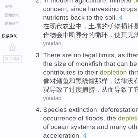
In
modern
agriculture
,
mineral
d
全部
concern
,
since
harvesting
crops
音频例句
nutrients
back to
the
soil
.
视频例句
在
现代
农业
中，
土壤
的
矿物
损耗
作物
会
中断
养分
的
循环
，使其无
权威例句
youdao
There are
no
legal
limits
,
as
the
go
返回词典
top
the size
of
monkfish
that can be
contributes to
their
depletion
th
像
对
鳕鱼
和
黑线鳕那样
，
法律
没
况
导致
了过度捕捞，从而导致了
youdao
Species
extinction
,
deforestatio
occurrence of
floods
, the
deplet
of ocean
systems
and
many
oth
acceleration
.