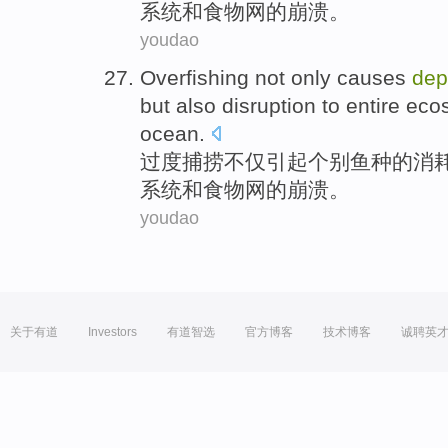
系统
和
食物
网
的
崩溃
。
youdao
Overfishing
not only
causes
dep
but
also
disruption
to
entire
eco
ocean
.
过度
捕捞
不仅
引起
个别
鱼种的
消
系统
和
食物
网
的
崩溃
。
youdao
关于有道
Investors
有道智选
官方博客
技术博客
诚聘英