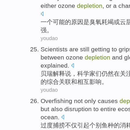
either
ozone
depletion
,
or
a
cha
一个
可能
的
原因
是
臭氧
耗竭
或
云
强。
youdao
Scientists
are
still
getting to gri
between
ozone
depletion
and
gl
explained
.
贝瑞
解释说，
科学家
们
仍然
在
关
的
综合
关联和
相互
影响。
youdao
Overfishing
not only
causes
dep
but
also
disruption
to
entire
eco
ocean
.
过度
捕捞
不仅
引起
个别
鱼种的
消