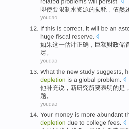
related
problems
will persist.
即使
要
限制
水资源的
损耗
，依然
youdao
If
this
is
correct
, it
will be
an ast
huge
fiscal
reserve
.
如果
这
一
估计
正确
，
巨额
财政
储
尽
。
youdao
What the
new
study
suggests
,
h
depletion
is
a
global
problem
.
他
补充说
，
新
研究所要
表明
的
是
，
题
。
youdao
Your
money
is
more
abundant t
depletion
due
to
college
fees
.