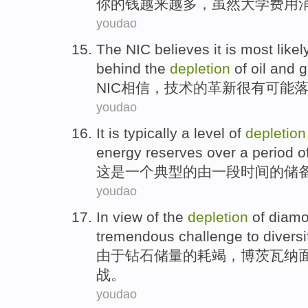
你
的
钱
越来越
多
，
虽然
大学
费用
youdao
The NIC
believes it
is most likel
behind
the
depletion
of
oil
and
g
NIC
相信
，
技术
的革新
很
有可能
youdao
It
is
typically
a level
of
depletion
energy
reserves
over
a
period
o
这
是
一
个
典型
的
由一
段
时间的
储
youdao
In
view
of
the
depletion
of
diam
tremendous
challenge
to diversi
由于
钻石
储量
的
耗竭
，
博茨瓦纳
战
。
youdao