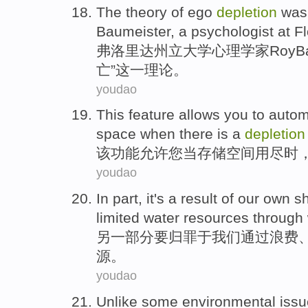
The
theory
of
ego
depletion
wa
Baumeister
,
a
psychologist
at
Fl
弗洛里达
州立
大学
心理学
家
Roy
B
亡”
这
一
理论
。
youdao
This
feature
allows
you
to
autom
space
when
there is a
depletion
该
功能
允许
您
当
存储
空间
用尽
时
youdao
In part
,
it
's a result
of
our
own sh
limited
water resources
through
另
一部分
要
归罪于
我们
通过
浪费
源
。
youdao
Unlike
some
environmental
iss