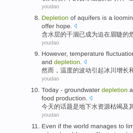
youdao
Depletion
of
aquifers
is a
loomi
offer
hope
.
含水层
的
干涸已成为
迫在
眉睫的
youdao
However
,
temperature
fluctuati
and
depletion
.
然而
，
温度
的
波动
引起
冰川
增长
youdao
Today
-
groundwater
depletion
a
food
production
.
今天
的话题是
地下水
资源
枯竭
及
youdao
Even if
the world manages
to
lim