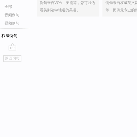
例句来自VOA、美剧等，您可以边
例句来自权威英文
全部
看美剧边学地道的美语。
等，提供最专业的
音频例句
视频例句
权威例句
go
返回词典
top