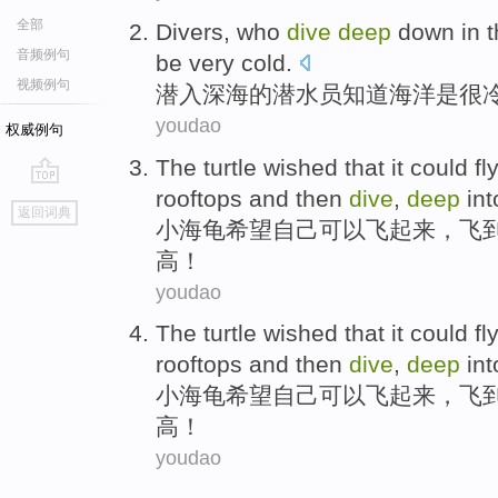
全部
Divers
, who
dive
deep
down
in 
音频例句
be
very
cold
.
视频例句
潜入
深海
的
潜水员
知道
海洋
是
很
youdao
权威例句
The turtle
wished that
it could
fly
rooftops
and then
dive
,
deep
int
go
返回词典
top
小
海龟
希望
自己
可以
飞
起来，飞
高！
youdao
The turtle
wished that
it could
fly
rooftops
and then
dive
,
deep
int
小
海龟
希望
自己
可以
飞
起来，飞
高！
youdao