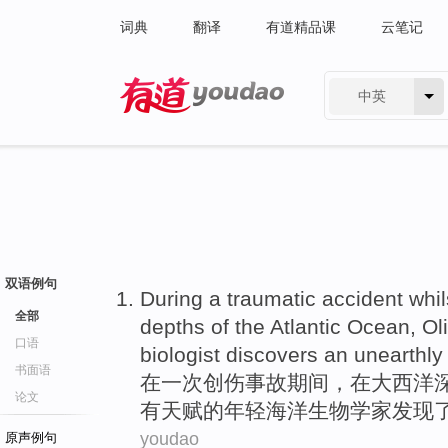
词典
翻译
有道精品课
云笔记
中英
有道 - 网易旗下搜索
双语例句
During
a
traumatic
accident
whil
全部
depths
of
the
Atlantic Ocean
,
Ol
口语
biologist
discovers
an
unearthly
书面语
在
一
次
创伤
事故
期间，
在
大西洋
论文
有天赋
的
年轻
海洋生物学家
发现
youdao
原声例句