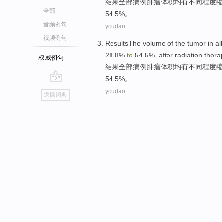
结果
全部
病例
肿瘤
体积
均
有
不同程度
全部
54.5%。
音频例句
youdao
视频例句
ResultsThe
volume
of the
tumor
in
all
28.8%
to
54.5%,
after
radiation thera
权威例句
结果
全部
病例
肿瘤
体积
均
有
不同程度
54.5%。
go
youdao
返回词典
top