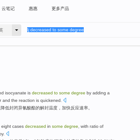
云笔记
惠惠
更多产品
英
ed
isocyanate
is
decreased
to
some
degree
by adding a
r and the
reaction
is quickened
.
上
降低
封闭
异氰酸酯
的解封
温度
，加快
反应
速率
。
eight
cases
decreased
in
some
degree
,
with
ratio
of
py
.