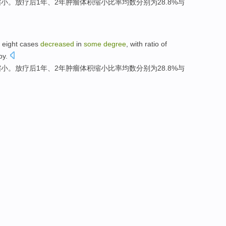
缩小。
放疗
后
1年、2年肿瘤体积缩小
比率
均数分别
为
28.8%
与
eight
cases
decreased
in
some
degree
,
with
ratio
of
py
.
缩小。
放疗
后
1年、2年肿瘤体积缩小
比率
均数分别
为
28.8%
与