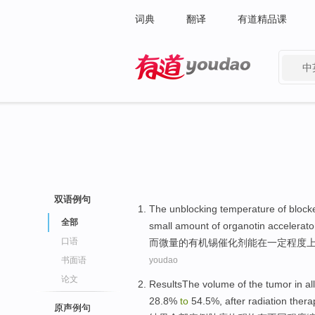
词典
翻译
有道精品课
中
有道 - 网易旗下搜索
双语例句
The
unblocking
temperature
of
block
全部
small amount of
organotin
accelerato
口语
而
微量
的
有机
锡
催化剂
能在
一定
程度
书面语
youdao
论文
ResultsThe
volume
of the
tumor
in
all
28.8%
to
54.5%,
after
radiation thera
原声例句