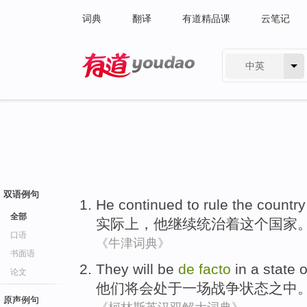
词典
翻译
有道精品课
云笔记
中英
有道 - 网易旗下搜索
双语例句
He
continued to
rule
the
country
全部
实际上
，
他
继续
统治
着
这个
国家
口语
《牛津词典》
书面语
They
will
be
de
facto
in
a
state
o
论文
他们
将
会
处于
一
场战争
状态
之中
原声例句