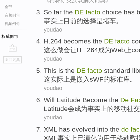
《柯林斯英汉双解大词典》
全部
So far
the
DE
facto
choice
has
音频例句
事实上
目前
的
选择
是堵车
。
视频例句
youdao
权威例句
H.264
becomes
the
DE
facto
cod
这么做会让
H
. 264
成为
Web
上
co
go
youdao
返回词典
top
This
is
the
DE
facto
standard
li
这
实际上
是
嵌入
s
WF的
标准
库
。
youdao
Will
Latitude
Become
the
De
Fa
Latitude会
成为
事实上的
移动
社交
youdao
XML
has
evolved into the
de
fac
XML
事实上
已
演化为
用于
移动
数