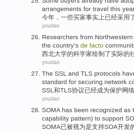
Some
buyers
already have
adop
arrangements
for
travel
this yea
今年
，
一些
买家
事实上
已经
采用
youdao
Researchers
from
Northwestern
the country’s
de
facto
communit
西北
大学
的
科学家
绘制
了
实际
的
youdao
The SSL
and
TLS
protocols
hav
standard
for
securing
network
c
SSL
和
TLS
协议
已经
成为
保护
网
youdao
SOMA
has
been
recognized as
capability
pattern
) to
support
SO
SOMA
已
被
视为
是
支持
SOA
开发