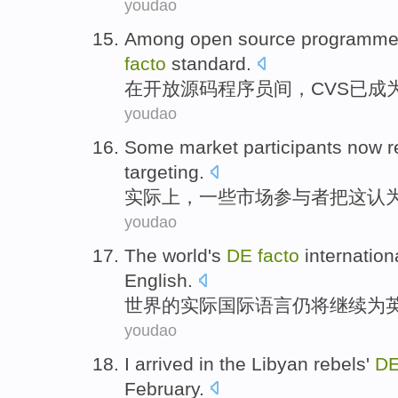
youdao
Among
open
source
programme
facto
standard
.
在
开放
源码
程序员
间，
CVS
已
成
youdao
Some
market
participants now
r
targeting
.
实际上
，
一些
市场
参与者
把
这
认
youdao
The world
's
DE
facto
internation
English
.
世界
的
实际
国际
语言
仍
将
继续为
youdao
I
arrived in
the Libyan
rebels'
D
February
.