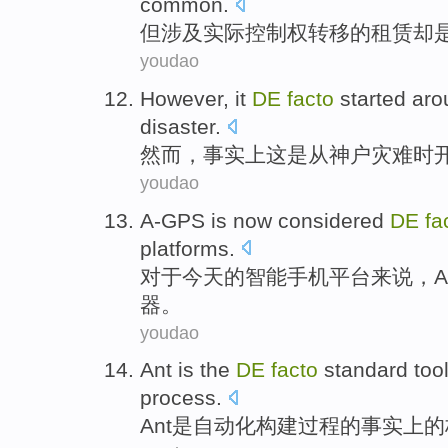
common
.
但
涉及
实际
控制权
转移
的
租赁
却
youdao
However
,
it
DE
facto
started
aro
disaster
.
然而
，
事实上
这
是从
神户
灾难
时
youdao
A-GPS
is
now
considered
DE
fa
platforms
.
对于
今天
的
智能手机
平台
来说，A 
器。
youdao
Ant
is
the
DE
facto
standard
too
process
.
Ant
是
自动化
构建
过程
的
事实上
的