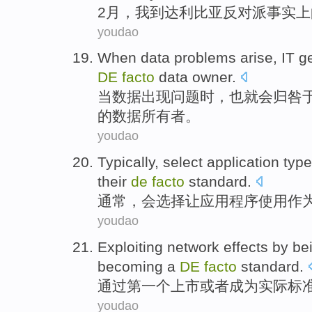
2月
，
我
到达
利比亚
反对派
事实上
youdao
When
data
problems
arise
,
IT
g
DE
facto
data
owner
.
当
数据
出现
问题
时，也
就会归咎
的
数据
所有者
。
youdao
Typically
,
select
application
typ
their
de
facto
standard
.
通常
，会
选择
让
应用
程序
使用
作
youdao
Exploiting
network
effects
by
be
becoming a
DE
facto
standard
.
通过
第一
个
上市
或者
成为
实际
标
youdao