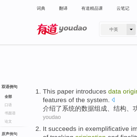
词典
翻译
有道精品课
云笔记
中英
有道 - 网易旗下搜索
双语例句
This paper introduces
data
origi
全部
features
of
the
system
.
口语
介绍
了
系统
的
数据
组成
、
结构
、
书面语
youdao
论文
It succeeds
in
exemplificative
i
原声例句