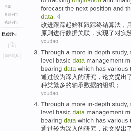
of
tracking
origination
and
finalit
全部
forecast
the next
position
and
t
音频例句
data
.
视频例句
改进
跟踪
起始
和
跟踪
终结
算法
，
原则
进行
数据关联，实现了对实
权威例句
youdao
Through
a more in-depth
study
,
go
返回词典
top
level
basic
data
management
m
bearing
data
which has
various
通过
较为
深入
的
研究
，
论文
提出
种类繁多
的
轴承
数据的
组织
；
youdao
Through
a more in-depth
study
,
level
basic
data
management
m
bearing
data
which has
various
通过
较为
深入
的
研究
，
论文
提出