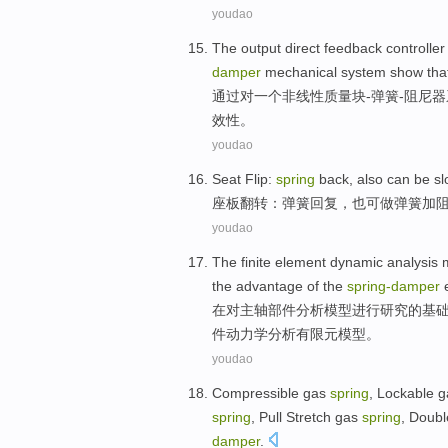
youdao
The
output
direct feedback
controller
damper
mechanical
system
show tha
通过
对
一个
非线性
质量
块-弹簧-
阻尼器
效性。
youdao
Seat
Flip
:
spring
back
,
also
can be
sl
座
板翻转
：
弹簧
回复
，
也
可
做弹簧
加
youdao
The
finite element
dynamic
analysis
the advantage
of
the
spring-
damper
e
在
对
主轴
部件
分析
模型
进行研究
的
基
件
动力学
分析有限元模型。
youdao
Compressible
gas
spring
,
Lockable
g
spring
,
Pull Stretch
gas
spring
,
Doubl
damper
.