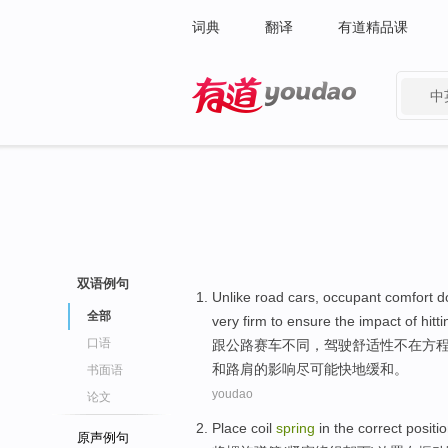
词典
翻译
有道精品课
中
有道 - 网易旗下搜索
双语例句
Unlike
road
cars
,
occupant comfort
d
全部
very
firm
to
ensure
the
impact
of
hitt
口语
跟
公路
赛车
不同，驾驶
舒适性
不在
方
和
路
肩
的
影响
尽可能
快
地
缓和
。
书面语
youdao
论文
Place
coil
spring
in
the
correct
positi
原声例句