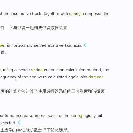
of the
locomotive truck
,
together
with
spring
,
composes the
部件
，它
与
弹簧
一起
构成
弹簧减振装置。
per
is
horizontally
settled
along
vertical
axis
.
安置
。
r
,
using
cascade
spring
connection
calculation
method
, the
requency
of the pod were
calculated
again
with
damper
刚度
的
计算
方法
计算
了
使用
减振器系统
的
三
向
刚度
和
谐振
频
performance
parameters
,
such as
the
spring
rigidity
,
oil
selected
.
项
主要
动力学
性能
参数
进行
了优化选择。