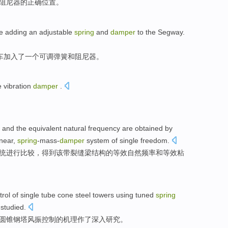
阻尼
器的
正确
位置。
ke
adding
an
adjustable
spring
and
damper
to the Segway.
车
加入了
一个
可调
弹簧
和
阻尼器。
e
vibration
damper
.
。
and
the equivalent
natural
frequency
are obtained
by
inear
,
spring
-mass-
damper
system
of
single
freedom
.
统
进行比较，
得到
该
带裂缝梁结构的
等效
自然
频率
和等效
粘
trol
of
single
tube
cone
steel towers
using tuned
spring
studied
.
圆锥
钢塔
风
振
控制
的
机理
作了
深入
研究。