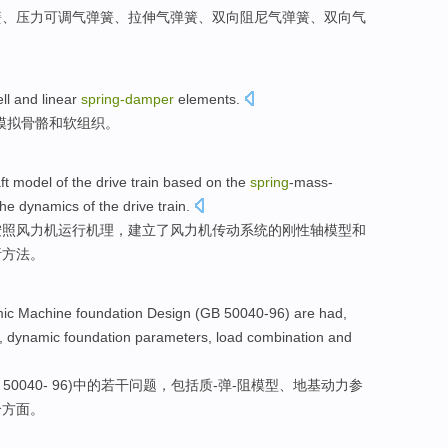
簧、
压力
可
调
气弹簧、
拉伸
气弹簧、
双向
阻尼
气弹簧、双向气
ll
and
linear
spring-
damper
elements
.
模拟
骨骼和软组织。
ft
model of the drive train
based
on
the
spring
-mass-
the
dynamics of the
drive
train.
按照风力机运行机理，
建立
了风力机
传动
系统
的
刚性
轴
模型
和
析
方法。
ic
Machine
foundation
Design
(
GB
50040
-
96) are had,
, dynamic
foundation
parameters
,
load
combination
and
50040
-
96)中的若干问题，
包括
质-弹-阻
模型
、
地基
动力
参
个方面
。