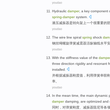
youdao
Hydraulic
damper
,
a
key
component
spring-
damper
system.
液压
减振器
是
转向架
上
一个
很
重要
的
youdao
The wire line
spiral
spring
shock
dam
钢丝绳
螺旋
弹簧
减震器
活
纵
轴线
水平
youdao
With the
stiffness
value
of
the
dampe
three
direction
rigidity
and
resonant
f
installed.
并根据
减振器
刚度
值
，
利用
弹簧
串联
率
。
youdao
In the mean time
,
the
main
dynamic
damper
damping,
are optimized
and
同时
，
对
弹簧
刚度
、
减振器
阻尼
等
各