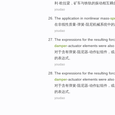
利·
欧拉
梁
，矿车
与
铁轨的振动相互耦
youdao
The
application
in
nonlinear
mass-
sp
在
非线性
质量-弹簧-阻尼
机械
系统
中的
youdao
The
expressions
for the resulting
for
damper
-actuator elements were
also
对于含有弹簧-阻尼器-动作缸组件，
或
的
表达式
。
youdao
The
expressions
for the resulting
for
damper
-actuator elements were
also
对于含有弹簧-阻尼器-动作缸组件，
或
的
表达式
。
youdao