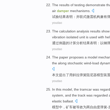
The results
of testing
demonstrate th
air
damper
mechanisms
.
试验
结果
表明
：并联式微震
机构
兼有
youdao
The
calculation
analysis
results
show 
vibration
isolated unit is
used
with hel
通过例题
的
计算
分析
结果
表明
：
以
钢
youdao
The paper
proposes
a
model
mechani
the along
stochastic
wind-load
dynam
本文
提出
了
用斜拉
弹簧
阻尼
器
模型
装
youdao
In this
model
, the
tramcar
was
regar
system
, and the
track
was regarded 
elastic
ballast
.
模型
中
，
矿车
被
等效
为
两
自由度
弹簧-