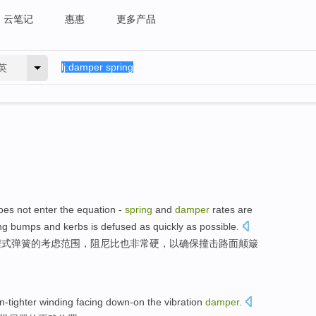
云笔记
惠惠
更多产品
英
oes not
enter the equation -
spring
and
damper
rates
are
ing
bumps
and
kerbs
is
defused
as
quickly
as possible.
程式
弹簧
的
考虑范围，
阻尼
比
也
非常
硬
，
以
确保
撞击
路面
颠簸
on-tighter winding
facing down-on
the
vibration
damper
.