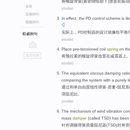
将
螺旋
弹簧
(紧密
绕组
朝
下)放置
在
振动
全部
youdao
音频例句
In effect
,
the PD
control
scheme
is li
视频例句
实际上
，
PD
控制器
的
设计
就
像给平衡
权威例句
youdao
Place pre-tensioned
coil
spring
on th
go
返回词典
将
预拉紧的
螺旋
弹簧
放置在
减震器
上
top
youdao
The
equivalent
viscous
damping
ratio
comparing
the
system with a purely
l
通过
和
单
自由度
线性
弹簧-质量-
阻尼
系
滞
阻尼
比
。
youdao
The
mechanism
of
wind
vibration
con
mass
damper
(
called TSD
) has
been 
针对调频
弹簧
质量
阻尼器
(
TSD
)
对
单
管