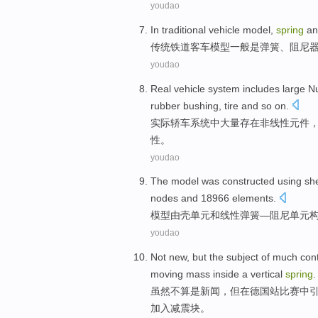
youdao
In
traditional
vehicle
model
,
spring
a
传统
铁道客车
模型
一般
是
弹簧
、
阻尼
youdao
Real
vehicle
system
includes
large N
rubber
bushing
,
tire
and so on
.
实际
轿车
系统
中
大量
存在
非线性
元件
性。
youdao
The
model
was constructed
using sh
nodes
and
18966 elements.
模型
由
壳
单元
和
线性
弹簧
—阻尼单元
youdao
Not
new,
but
the subject
of
much
con
moving
mass
inside a
vertical
spring
.
虽然
不
算是新闻，
但
在
德国
站比赛
中
加入减震
块
。