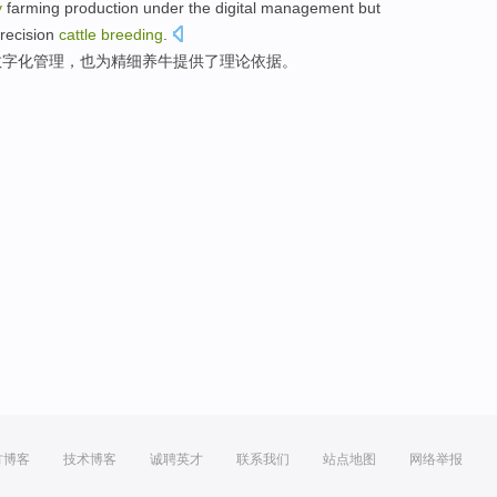
y
farming
production
under
the
digital
management
but
recision
cattle
breeding
.
数字化
管理
，
也
为
精细
养牛
提供
了
理论
依据
。
方博客
技术博客
诚聘英才
联系我们
站点地图
网络举报