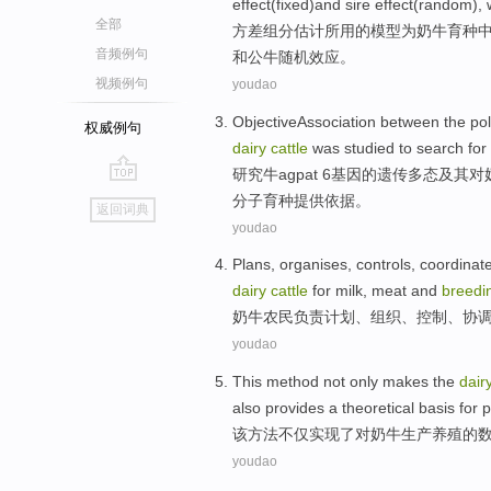
effect(fixed)
and
sire
effect(
random
),
全部
方差组分估计
所用
的
模型
为
奶牛
育种
音频例句
和
公牛
随机
效应。
视频例句
youdao
ObjectiveAssociation between
the
po
权威例句
dairy
cattle
was
studied
to search
for
研究
牛
agpat
6
基因
的
遗传多
态
及其
对
go
分子
育种
提供依据。
返回词典
top
youdao
Plans
,
organises
,
controls
,
coordinat
dairy
cattle
for
milk
,
meat
and
breedi
奶牛
农民负责
计划
、
组织
、
控制
、
协
youdao
This
method
not only
makes
the
dair
also
provides
a
theoretical
basis
for
p
该
方法
不仅
实现了
对
奶牛
生产
养殖
的
youdao