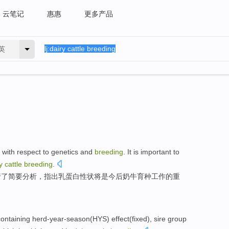
云笔记
惠惠
更多产品
英
with
respect
to
genetics
and
breeding
. It
is
important
to
ry
cattle
breeding
.
行
了简要分析，指出乳蛋白性状将
是
今后
奶牛
育种工作的
重
ontaining herd-year-season(HYS)
effect
(
fixed
), sire
group