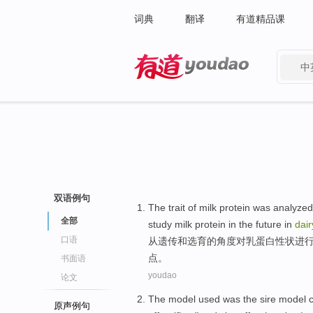
词典
翻译
有道精品课
中
有道 - 网易旗下搜索
双语例句
The
trait
of
milk
protein
was analyzed
全部
study
milk
protein in the future in
dai
口语
从遗传
和
选育
的
角度
对
乳
蛋白
性状
进
点
。
书面语
youdao
论文
The
model
used
was
the
sire
model c
原声例句