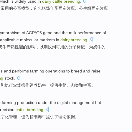
which
is
widely
used in
dairy
cattle
breeding
.
中
常用
的
公畜
模型，
它
包括场年季
固定
效应
、
公牛
组
固定效应
lymorphism
of
AGPAT6
gene
and
the
milk
performance
of
applicable
molecular
markers
in
dairy
breeding
.
奶牛
产
奶
性能
的
影响
，以期找到可用
的
分子
标记
，
为
奶牛的
es
and
performs
farming
operations
to breed and raise
ng
stock
.
调
和
执行
农场
操作
饲养
奶牛，
提供
牛奶
、
肉类
和
种畜
。
y
farming
production
under
the
digital
management
but
recision
cattle
breeding
.
数字化
管理
，
也
为
精细
养牛
提供
了
理论
依据
。