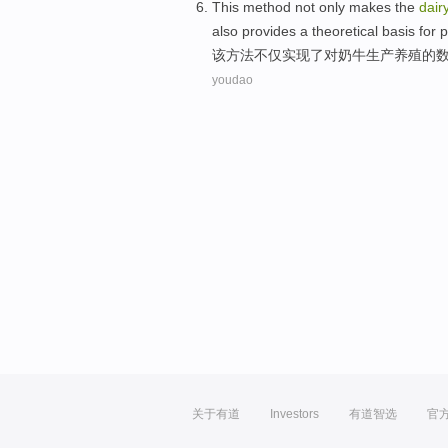
This
method
not only
makes
the
dair
also
provides
a
theoretical
basis
for
p
该
方法
不仅
实现了
对
奶牛
生产
养殖
的
youdao
关于有道
Investors
有道智选
官