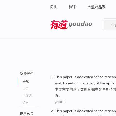
词典
翻译
有道精品课
中
有道 - 网易旗下搜索
双语例句
This paper
is dedicated to the resea
全部
and, based
on
the
latter
, of the
applic
口语
本文
主要阐述了
数据
挖掘
在
客户
价值
系。
书面语
youdao
论文
This paper
is dedicated to the resea
原声例句