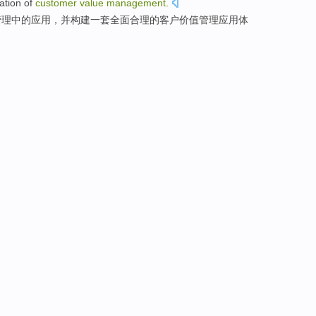
ation
of
customer
value
management
.
管理
中的
应用
，
并
构建
一套
全面合理
的
客户价值管理应用体