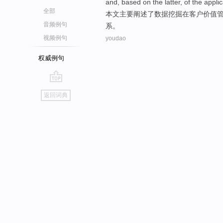
and, based
on
the
latter
, of the
applic
全部
本文
主要阐述了
数据
挖掘
在
客户
价值
音频例句
系。
视频例句
youdao
权威例句
go
返回词典
top