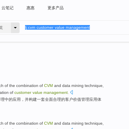
云笔记
惠惠
更多产品
英
rch
of
the combination
of
CVM
and
data
mining
technique,
ation
of
customer
value
management
.
管理
中的
应用
，
并
构建
一套
全面合理
的
客户价值管理应用体
rch
of
the combination
of
CVM
and
data
mining
technique,