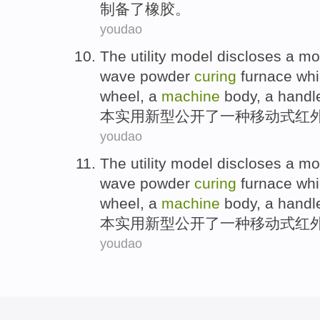
制
备了
橡胶
。
youdao
The utility
model
discloses
a
mo
wave
powder
curing
furnace
whi
wheel, a
machine
body, a handle 
本
实用新型
公开了
一种
移动式
红
youdao
The utility
model
discloses
a
mo
wave
powder
curing
furnace
whi
wheel, a
machine
body, a handle 
本
实用新型
公开了
一种
移动式
红
youdao