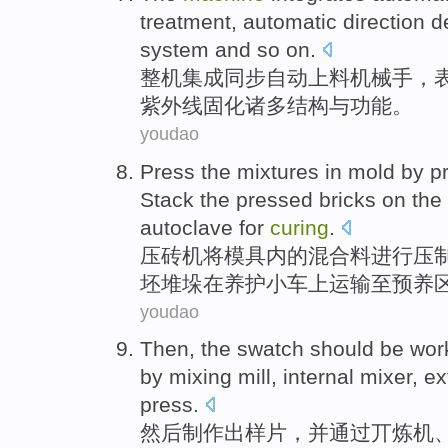
treatment
, automatic direction 
system
and
so on.
整机
集成同步
自动
上料
机械手
，
紫外线
固化
诸多
结构
与
功能。
youdao
Press
the
mixtures
in mold
by p
Stack the
pressed
bricks
on
the 
autoclave
for
curing
.
压
砖
机
将模具
内
的
混合
料进行
压
坯堆垛在养护小车
上
运输
至预养
youdao
Then
, the
swatch should be
wor
by
mixing
mill, internal
mixer
,
ex
press
.
然后
制作
出
样片
，并
通过
丌
炼
机