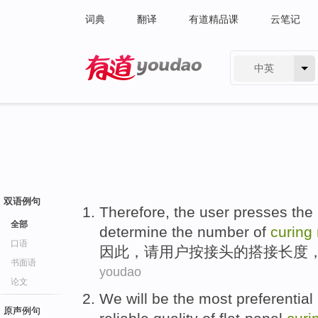
词典
翻译
有道精品课
云笔记
中英
有道 - 网易旗下搜索
双语例句
Therefore
, the
user
presses
the
全部
determine
the number of
curing
口语
因此
，请
用户
按
接头
的
搭接
长度
书面语
youdao
论文
We
will be
the most
preferential
原声例句