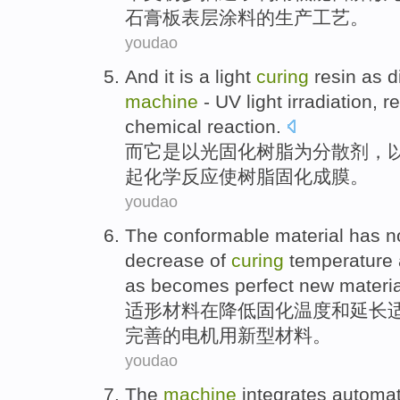
石膏板
表层
涂料
的
生产工艺。
youdao
And
it
is a
light
curing
resin
as
d
machine
-
UV
light
irradiation
, r
chemical
reaction
.
而
它
是以
光
固化
树脂
为
分散剂
，
起
化学
反应
使树脂固化
成膜
。
youdao
The conformable
material
has
n
decrease
of
curing
temperature
as becomes
perfect
new
materia
适
形
材料
在
降低
固化
温度
和
延长
完善
的电机用
新型
材料。
youdao
The
machine
integrates
automat