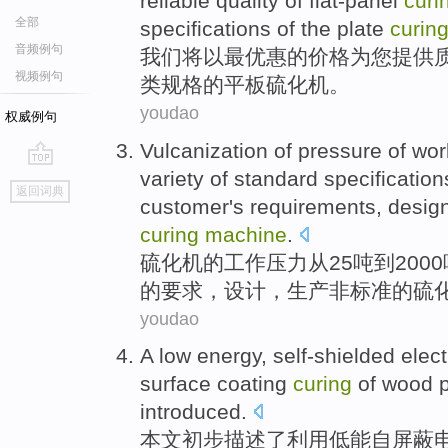
reliable
quality
of
flat-panel
curi
全部
specifications
of
the
plate
curin
音频例句
我们
将
以
最
优惠
的
价格
为
您
提供
视频例句
类
规格
的
平板
硫化机。
youdao
权威例句
Vulcanization
of
pressure
of
wor
variety of
standard
specification
go
返回词典
top
customer
's
requirements
,
desig
curing
machine
.
硫化
机
的
工作
压力
从
25
吨
到
200
的
要求
，
设计
，
生产
非
标准的
硫
youdao
A low energy, self-shielded
elec
surface
coating
curing
of
wood 
introduced.
本文初步描述了利用低能自屏蔽