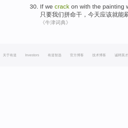
If
we
crack
on with the
painting
只要
我们
拼命
干，今天
应该
就
能
《牛津词典》
关于有道
Investors
有道智选
官方博客
技术博客
诚聘英