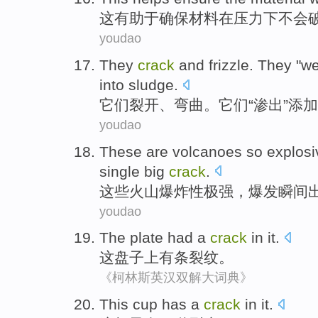
这
有助于
确保
材料
在
压力
下
不会
youdao
They
crack
and
frizzle
. They "
w
into
sludge.
它们
裂开
、
弯曲
。它们“
渗出
”
添加
youdao
These
are volcanoes
so explosi
single
big
crack
.
这些
火山
爆炸性
极强，
爆发
瞬间
youdao
The
plate
had
a
crack
in it.
这
盘子上
有
条
裂纹。
《柯林斯英汉双解大词典》
This
cup
has
a
crack
in it.