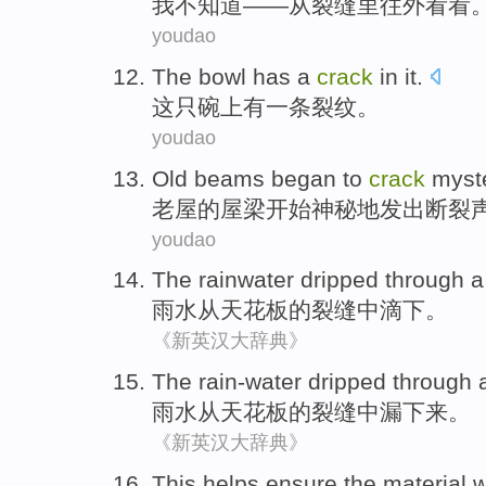
我
不知道——
从
裂缝
里往外看看
youdao
The
bowl
has
a
crack
in it.
这
只碗上
有
一
条裂纹
。
youdao
Old beams
began to
crack
myste
老屋的
屋梁
开始
神秘地发出
断裂
youdao
The rainwater
dripped through
雨水
从
天花板
的
裂缝
中
滴
下。
《新英汉大辞典》
The rain-water
dripped through
雨水
从
天花板的
裂缝
中漏下来。
《新英汉大辞典》
This
helps
ensure
the
material
w