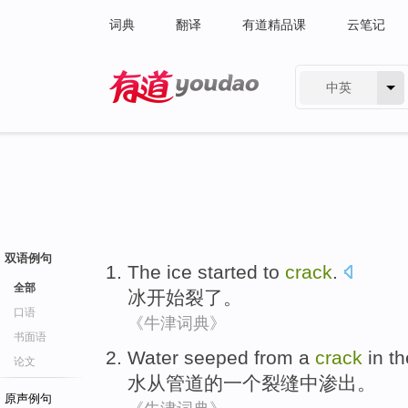
词典
翻译
有道精品课
云笔记
中英
有道 - 网易旗下搜索
双语例句
The ice
started to
crack
.
全部
冰
开始
裂了
。
口语
《牛津词典》
书面语
Water
seeped
from
a
crack
in
th
论文
水
从
管道
的
一个
裂缝
中
渗出
。
原声例句