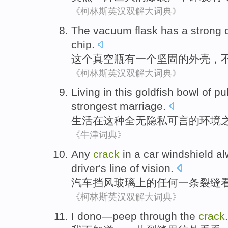
《柯林斯英汉双解大词典》
The
vacuum
flask
has
a
strong
chip
.
这个
真空
瓶
有
一个
坚固的
外壳
，
《柯林斯英汉双解大词典》
Living
in
this
goldfish bowl
of
pub
strongest
marriage
.
生活
在
这种
全无隐私可言
的
环境
《牛津词典》
Any
crack
in a
car
windshield
al
driver
's
line
of
vision
.
汽车
挡风玻璃上
的
任何一
条裂缝
《柯林斯英汉双解大词典》
I
dono—peep
through
the
crack
.