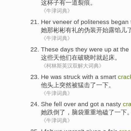
这
杯子
有
一道
裂痕。
《牛津词典》
Her
veneer
of
politeness
began
她
那
彬彬有礼
的
伪装
开始
露馅儿
《牛津词典》
These
days
they
were up
at the
这些
天
他们
在
破晓
时就起床。
《柯林斯英汉双解大词典》
He
was struck
with a smart
crac
他
头上
突然
被猛击了一下。
《牛津词典》
She
fell over
and
got a nasty
cr
她
跌倒
了，脑袋
重重地
磕了一下
《牛津词典》