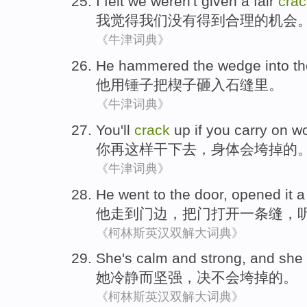
I
felt
we
weren't
given
a fair
crac
我
觉得
我们
没有
得到
合理
的
机会
《牛津词典》
He hammered
the
wedge
into t
他用
锤子把
楔子
砸入石缝里。
《牛津词典》
You
'll
crack
up if
you
carry on
wo
你
再这样
干
下去
，身体
会
垮
掉的
《牛津词典》
He
went
to
the door
,
opened it
a
他
走
到
门边
，把门
打开
一
条缝
，
《柯林斯英汉双解大词典》
She
's calm
and
strong
, and she 
她
冷静
而
坚强
，
决不会垮掉
的。
《柯林斯英汉双解大词典》