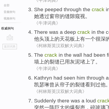
《牛津词典》
全部
She
peeped
through
the
crack
i
音频例句
她
透过窗帘
的
缝隙
窥视
。
视频例句
《牛津词典》
权威例句
There was
a
deep
crack
in the c
他
头顶
上
的天花板上
有
一个
很深
go
《柯林斯英汉双解大词典》
返回词典
top
The
crack
in the wall
had been
f
墙上的
裂缝
已
用
灰泥堵上了
。
《牛津词典》
Kathryn
had
seen
him
through 
凯瑟琳
曾从帘子
的
裂缝
看到过
他
《柯林斯英汉双解大词典》
Suddenly
there was a loud
crac
突然
一阵
巨大的爆裂声，
碎玻璃