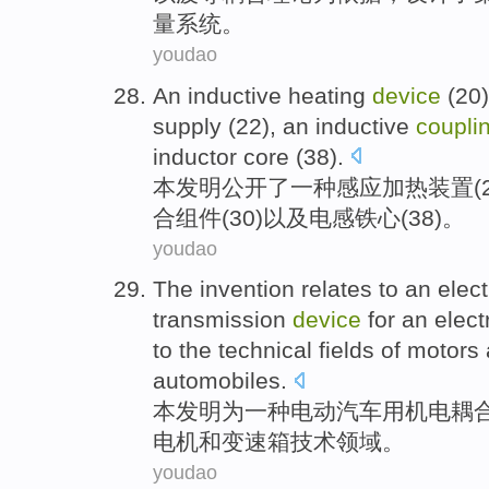
量
系统。
youdao
An
inductive
heating
device
(
20
supply
(
22
), an inductive
coupli
inductor
core
(
38
).
本发明公开了
一
种
感应
加热
装置
(
合
组件
(
30
)
以及
电感
铁心
(
38
)。
youdao
The invention
relates
to
an
elec
transmission
device
for an
elect
to
the
technical
fields
of motors
automobiles.
本
发明
为
一种
电动
汽车
用机电
耦
电机
和
变速箱
技术
领域
。
youdao