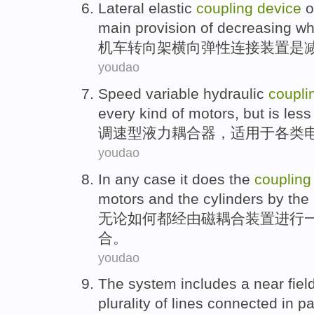
Lateral
elastic
coupling
device
o
main
provision
of
decreasing
wh
机车
转向架
横向
弹性
连接
装置
是
youdao
Speed variable
hydraulic
coupl
every kind of
motors
,
but
is less
调速
型
液力
耦合器
，
适用
于
各类
youdao
In any case
it does
the
coupling
motors
and
the
cylinders by
the
无论
如何都经由
磁
耦合
装置进行
合。
youdao
The
system
includes
a
near
fiel
plurality
of
lines
connected
in
pa