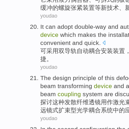
缓冲
的
螺旋
张紧
装置
等
新
技术
、
youdao
It can
adopt
double-way
and
au
device
which makes
the installa
convenient
and
quick
.
可
采用
双导轨
自动
耦合
安装
装置
捷
。
youdao
The
design
principle
of
this
defo
beam
transforming
device
and
a
beam
coupling
system
are
disc
探讨
这种
发散
纤维
透镜
用作
激光
远镜式扩
束
型光学
耦合
系统
中的
youdao