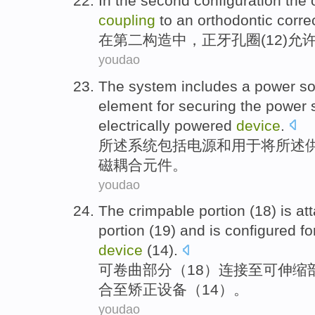
In
the second
configuration
the
coupling
to an
orthodontic corre
在
第二
构造
中，正
牙
孔圈
(
12
)
允
youdao
The
system
includes
a
power
so
element
for securing
the
power 
electrically powered
device
.
所述
系统
包括
电源
和
用于
将所述
磁
耦合
元件
。
youdao
The crimpable
portion
(
18
) is
at
portion
(19)
and
is
configured
fo
device
(
14
).
可
卷曲
部分
（
18
）
连接
至
可
伸缩
合
至
矫正
设备
（14）。
youdao