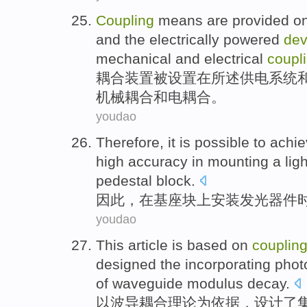
Coupling
means
are
provided
on
and
the
electrically powered
dev
mechanical
and
electrical
coupl
耦合
装置
被
设置
在所述
供电
系统
机械
耦合和
电
耦合。
youdao
Therefore
,
it is
possible to
achie
high accuracy
in
mounting
a
lig
pedestal
block
.
因此
，
在
基座
块
上
安装
发光
器件
youdao
This article is
based on
couplin
designed
the
incorporating
photo
of
waveguide
modulus
decay
.
以
波导耦合
理论
为依据，设计
了