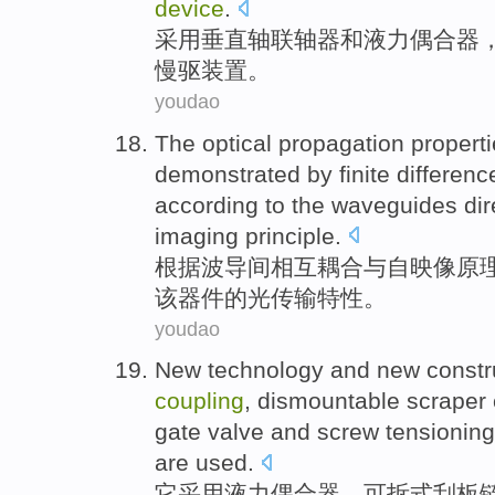
device
.
采用
垂直
轴
联轴器
和
液力
偶合器
慢
驱
装置
。
youdao
The
optical
propagation
propert
demonstrated
by finite
differen
according
to the
waveguides
dir
imaging
principle
.
根据
波导
间相互
耦合
与
自映像原
该
器件
的
光
传输
特性
。
youdao
New
technology
and new
constr
coupling
, dismountable
scraper
gate valve
and
screw
tensioning
are
used
.
它
采用
液力
偶合器
、可拆式
刮板