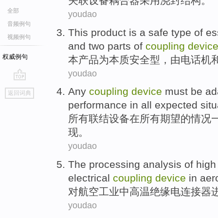
关联
设备
耦合器
采用
浇封结构。
全部
youdao
音频例句
This
product
is
a safe type
of e
视频例句
and
two
parts
of
coupling
devic
权威例句
本
产品
为
本质
安全型，
由
电话机
youdao
go
Any
coupling
device
must
be
ad
返回词典
top
performance
in
all
expected
sit
所有
联结
设备
在
所有
期望
的
情况
现
。
youdao
The
processing
analysis
of
high
electrical
coupling
device
in
aer
对
航空
工业
中
高温
绝缘
电
连接器
youdao