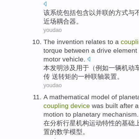
该
系统
包括包含
以
并联
的
方式
与
近
场
耦合器
。
youdao
The invention
relates to
a
coupl
torque
between
a
drive
element
motor vehicle
.
本
发明
涉及
用于（
例如
一
辆机动
传
送
转矩
的
一种
联轴
装置
。
youdao
A
mathematical
model
of
planet
coupling
device
was built
after
a
motion to
planetary
mechanism.
在
分析
行星
机构
运动
特性
的
基础
置
的
数学
模型
。