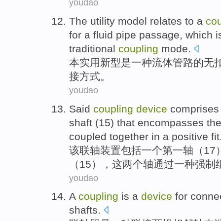
youdao
The utility
model relates to
a
cou
for
a
fluid
pipe passage, which 
traditional
coupling
mode
.
本
实用新型是
一种
流体
管路
的
无
接方式。
youdao
Said
coupling
device
comprises
shaft (
15
)
that encompasses
th
coupled
together
in
a
positive fit
该
联轴
装置
包括
一
个
第一
轴
（
17
（
15
），这两个
轴
通过
一种强制
youdao
A
coupling
is
a
device
for
conne
shafts
.