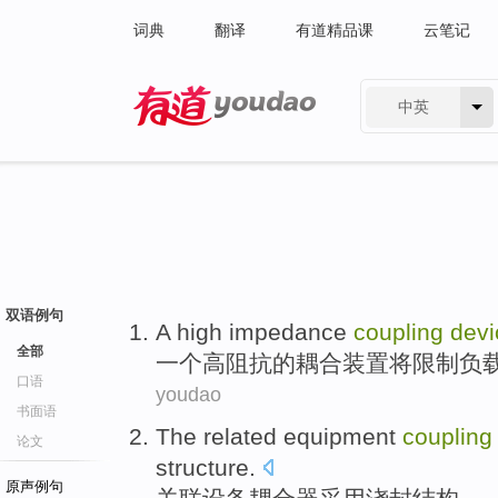
词典
翻译
有道精品课
云笔记
中英
有道 - 网易旗下搜索
双语例句
A
high
impedance
coupling
devi
全部
一个
高
阻抗
的
耦合
装置
将
限制
负
口语
youdao
书面语
The related
equipment
couplin
论文
structure
.
原声例句