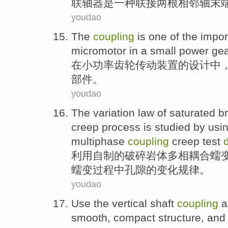
联轴器
是
一种
联接
两根
相邻
轴
末
youdao
The
coupling
is
one
of
the
impor
micromotor
in
a
small
power
ge
在
小
功率
齿轮
传动
装置
的
设计
中
部件
。
youdao
The
variation
law
of
saturated
b
creep
process is
studied
by usi
multiphase
coupling
creep
test
利用
自制
的
破碎岩体多相
耦合
蠕
蠕变
过程中
孔隙
的
变化
规律
。
youdao
Use the
vertical
shaft
coupling
a
smooth
,
compact
structure
,
and