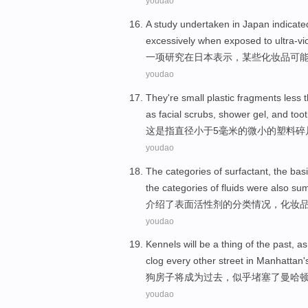
youdao
A
study undertaken
in
Japan
indicate
excessively
when exposed
to
ultra-vi
一项
研究
在
日本
表示
，
某些
化妆品
可
youdao
They
're
small
plastic
fragments
less 
as
facial scrubs
,
shower gel
,
and
too
这
是
指
直径
小于
5
毫米
的
微小
的
塑料
碎
youdao
The
categories
of surfactant
,
the
bas
the
categories of fluids were also su
介绍
了
表面
活性剂
的
分类
情况，
化妆
youdao
Kennels
will
be a thing
of
the past
,
as
clog
every
other street
in
Manhattan'
狗
房子
将
成为
过去
，
似乎
堵塞了
曼哈
youdao