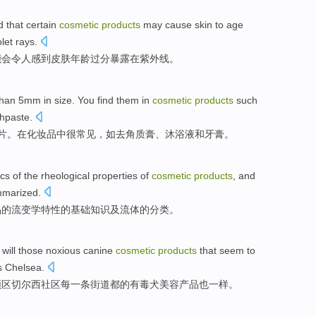
d
that
certain
cosmetic
products
may
cause
skin
to
age
olet rays
.
能
会令人
感到
皮肤
年龄
过分
暴露
在
紫外线
。
than
5
mm
in size
. You find them
in
cosmetic
products
such
thpaste
.
片
。
在
化妆品中
很常见，
如
去
角质
膏、
沐浴
液
和
牙膏
。
ics
of
the
rheological
properties
of
cosmetic
products
,
and
mmarized.
品
的
流变学
特性
的
基础
知识
及
流体
的
分类。
will
those noxious
canine
cosmetic
products
that
seem to
s
Chelsea
.
顿
区
切尔西
社区
每
一条街
道都的
有毒
犬
美容
产品
也
一样
。