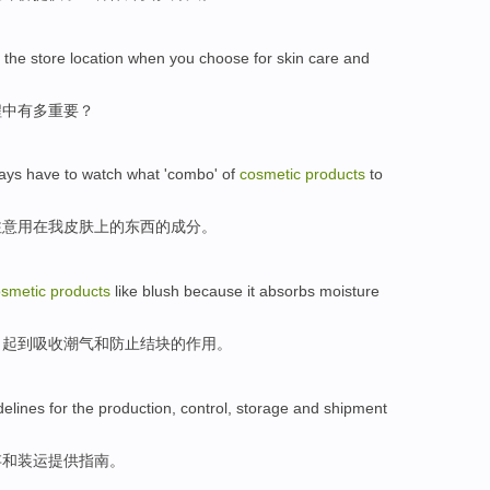
r
the
store
location
when
you
choose
for
skin
care and
程
中
有多
重要
？
ays
have
to watch
what
'combo'
of
cosmetic
products
to
注意
用
在
我
皮肤上
的
东西
的成分。
osmetic
products
like blush because
it
absorbs
moisture
，起到
吸收
潮气
和
防止
结块
的作用。
delines
for
the
production
,
control
,
storage
and
shipment
存
和
装运
提供
指南
。