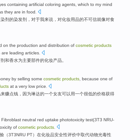
yes
containing
artificial
coloring
agents
, which
to
my
mind
as
they are in
food
.
素染
剂
的
染发剂
，
对于
我
来说，对
化妆
用品
的
不可信
就
像
对
食
d
on the
production
and
distribution
of
cosmetic
products
 are
leading
articles.
雾剂
和
香水
为主要部件的
化妆
产品
。
money
by
selling
some
cosmetic
products
,
because
one
of
ducts
at
a
very
low
price
.
品
来
赚
点钱
，
因为
琳达
的
一
个
女友
可以
用一
个
很
低
的
价格
获得
e
Fibroblast
neutral
red
uptake
phototoxicity
test
(3T3
NRU-
oxicity
of
cosmetic
products
.
验
（3T3
NRU
PT）在
化妆品
安全性评价中取代动物光毒性