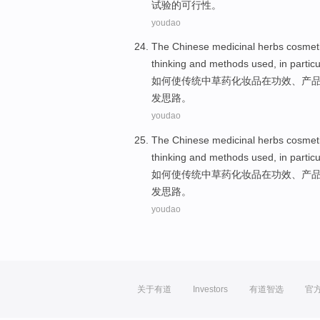
试验
的
可行性。
youdao
The Chinese medicinal
herbs
cosmet
thinking
and methods
used
, in parti
如何使传统
中草药
化妆品
在
功效、
产
发
思路
。
youdao
The Chinese medicinal
herbs
cosmet
thinking
and methods
used
, in parti
如何使传统
中草药
化妆品
在
功效、
产
发
思路
。
youdao
关于有道
Investors
有道智选
官