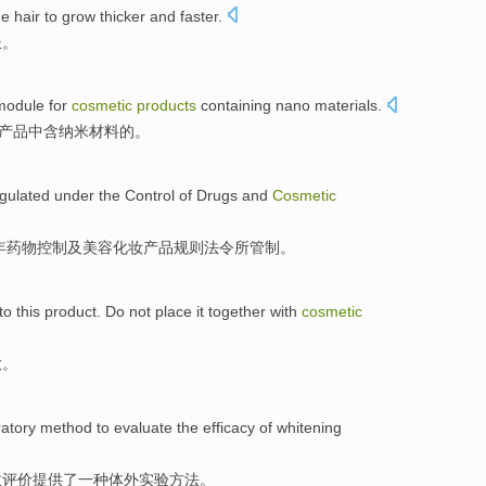
he
hair
to
grow
thicker
and
faster
.
长
。
module
for
cosmetic
products
containing
nano
materials
.
产品
中含
纳米
材料的。
gulated
under the
Control
of
Drugs
and
Cosmetic
年
药物
控制
及
美容化妆产品规则
法令所管制
。
to this product. Do
not
place it
together with
cosmetic
放。
ratory
method
to
evaluate
the
efficacy
of
whitening
效
评价
提供
了
一种
体外
实验
方法
。