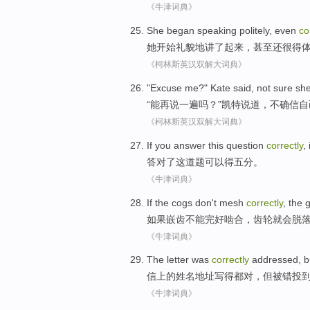
《牛津词典》
She
began
speaking
politely
,
even
co
她
开始
礼貌
地
讲
了起来，
甚至还
很得
《柯林斯英汉双解大词典》
"
Excuse me
?"
Kate
said
,
not
sure
sh
“能
再说
一遍吗？”
凯特
说道
，
不
确信
自
《柯林斯英汉双解大词典》
If you
answer
this
question
correctly
, 
答对
了
这
道题
可以
得
五
分
。
《牛津词典》
If
the cogs
don't
mesh
correctly
,
the 
如果
嵌
齿不能完好
啮合
，
齿轮
就会脱
《牛津词典》
The
letter
was
correctly
addressed
,
b
信
上的
姓名地址写
得都对，
但
被
错
投
《牛津词典》