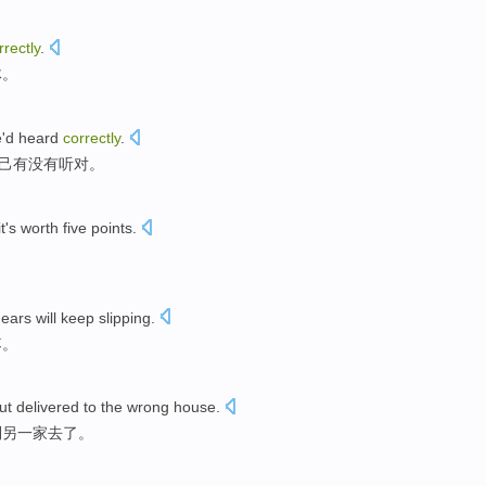
rrectly
.
体。
e
'd heard
correctly
.
己
有没有
听对。
it
's worth
five
points
.
gears
will
keep slipping
.
落。
ut
delivered
to the
wrong
house
.
到另一家去了。