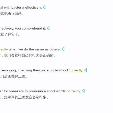
al with bacteria
effectively
.
有效地
杀灭
细菌。
ffectively
, you
comprehend
it
.
你
就了解
它
了。
rectly
when
we
do
the
same
as
others
.
时，我们会
觉得
自己的
行为
是
正确
的。
reviewing
,
checking
they
were understood
correctly
.
他们
是否
理解正确。
er
for
speakers
to
pronounce
short
words
correctly
.
说，
短
单词的正确
发音
容易得
多
。