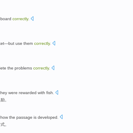
。
eboard
correctly
.
。
et
—
but
use them
correctly
.
。
ete
the
problems
correctly
.
they
were
rewarded
with
fish
.
奖励
。
how
the
passage
is
developed
.
方式
。