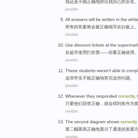
我
还是
不能
正确地
拼出
我
自己的
全名
youdao
All
answers
will
be
written
in
the whit
所有
的
答案
将会
被
正确地
写
在
白板
上
youdao
Use
discount
tickets
at the
supermark
在
超市
使用
打折票
——
但
要
正确
使用
youdao
These
students
weren
't able
to
compl
这些
学生
不能
正确地答
完
这些
问题
。
youdao
Whenever
they
responded
correctly
,
只要
他们
回答
正确
，
就
会得到鱼作为
youdao
The second
diagram
shows
correctly
第二
幅图表
正确地
显示了
通道
的
发展
youdao