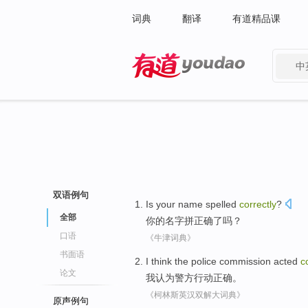
词典
翻译
有道精品课
中
有道 - 网易旗下搜索
双语例句
Is
your
name
spelled
correctly
?
全部
你
的
名字
拼
正确了
吗？
口语
《牛津词典》
书面语
I
think
the police commission
acted
c
论文
我
认为
警方
行动
正确
。
《柯林斯英汉双解大词典》
原声例句