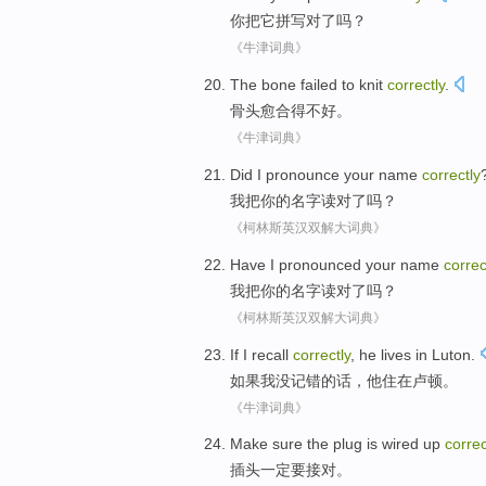
你
把
它
拼写
对了吗？
《牛津词典》
The
bone
failed to
knit
correctly
.
骨头
愈合得不好。
《牛津词典》
Did
I
pronounce
your
name
correctly
我
把
你
的
名字
读对了
吗？
《柯林斯英汉双解大词典》
Have
I
pronounced
your
name
correc
我
把
你
的
名字
读对了
吗？
《柯林斯英汉双解大词典》
If
I
recall
correctly
,
he
lives
in
Luton
.
如果
我
没记
错的话
，
他
住
在
卢顿
。
《牛津词典》
Make sure
the
plug is wired up
correc
插头
一定
要接对。