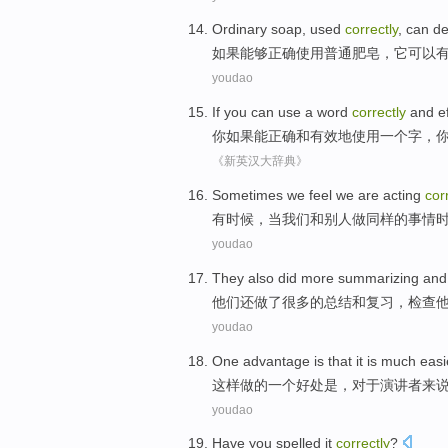
Ordinary
soap
,
used
correctly
,
can
de
如果能够正确
使用
普通
肥皂
，它
可以
youdao
If
you
can
use
a
word
correctly
and
e
你
如果
能
正确
和
有效地
使用
一个
字
，
《新英汉大辞典》
Sometimes
we
feel
we
are
acting
cor
有时候
，
当
我们
和
别人
做
同样
的
事情
youdao
They
also
did
more
summarizing
and
他们
还
做了
很多
的
总结
和
复习
，
检查
youdao
One
advantage
is
that it
is
much easi
这样
做的
一个
好处
是
，
对于
演讲者
来
youdao
Have
you
spelled
it
correctly
?