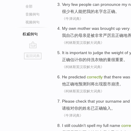
Very few
people
can
pronounce
my
n
全部
很少
有人
能
把
我
的
名字
念正确
。
音频例句
《牛津词典》
视频例句
My
own
mother
was brought
up
very
权威例句
我
自己的
母亲
是
被
非常
严厉
且
正确地
《柯林斯英汉双解大词典》
go
It is
important
to judge
the
weight
of
返回词典
top
正确估计
你
的
待洗
衣物
的
量
很
重要
。
《柯林斯英汉双解大词典》
He
predicted
correctly
that there wa
他
正确
地
预测
到
将
出现
股市
崩溃。
《柯林斯英汉双解大词典》
Please
check that
your
surname and
请
核对
你
的
姓名
已
正确
输入。
《牛津词典》
I
still
couldn't
spell
my
full name
corre