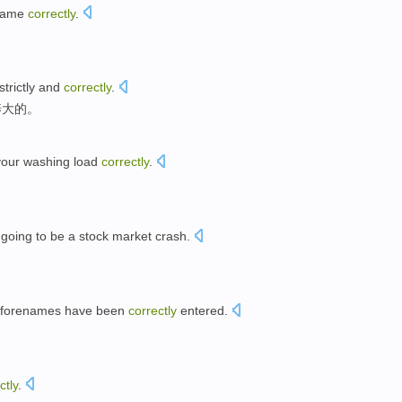
ame
correctly
.
strictly
and
correctly
.
养大的。
your
washing
load
correctly
.
s
going
to
be
a
stock market
crash
.
 forenames
have been
correctly
entered
.
ctly
.