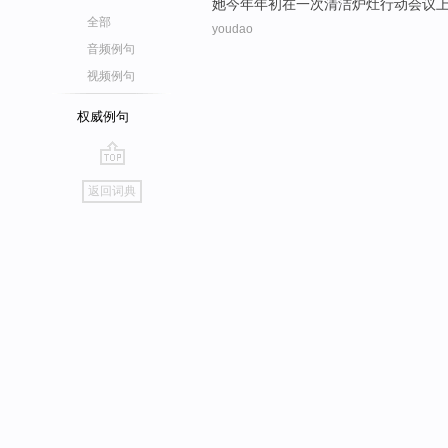
她
今年
年初
在
一
次清洁
炉灶
行动
会议
全部
youdao
音频例句
视频例句
权威例句
go
返回词典
top