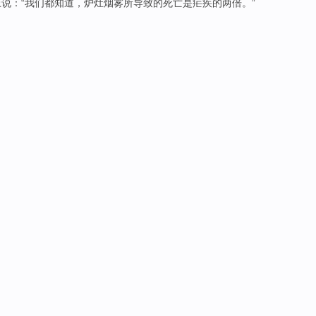
上
说：“
我们
都
知道
，炉灶
烟雾
所
导致
的
死亡
是
疟疾
的
两
倍。”