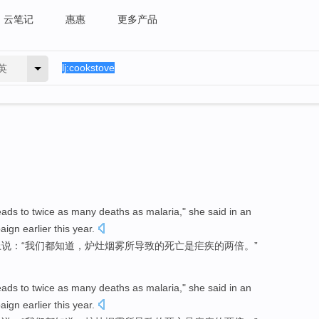
云笔记
惠惠
更多产品
英
eads to
twice as many
deaths
as
malaria
,"
she
said
in
an
paign
earlier
this year
.
上
说：“
我们
都
知道
，炉灶
烟雾
所
导致
的
死亡
是
疟疾
的
两
倍。”
eads to
twice as many
deaths
as
malaria
,"
she
said
in
an
paign
earlier
this year
.