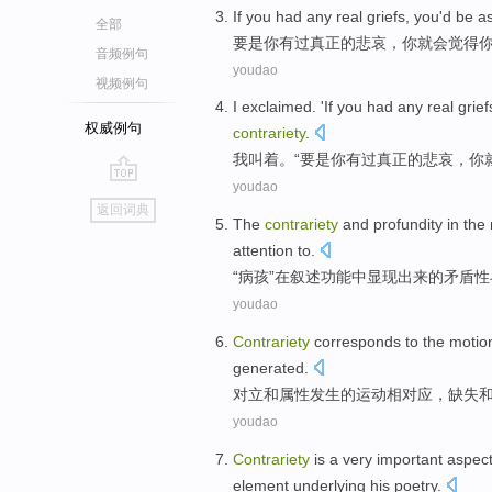
If
you
had
any
real
griefs
,
you
'd be
a
全部
要是
你
有
过
真正的
悲哀
，你
就
会觉得
音频例句
youdao
视频例句
I
exclaimed
. '
If
you
had
any
real
grief
权威例句
contrariety
.
我
叫着
。“
要是
你
有
过
真正的
悲哀
，你
youdao
go
返回词典
top
The
contrariety
and profundity
in
the
attention
to.
“病孩”
在
叙述
功能中显现出来
的
矛盾性
youdao
Contrariety
corresponds
to the
motio
generated
.
对立
和
属性
发生
的
运动
相
对应
，
缺失
youdao
Contrariety
is
a
very important
aspec
element underlying
his
poetry
.