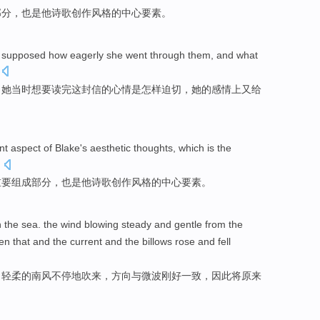
部分，
也是
他
诗歌创作
风格
的
中心
要素
。
l supposed
how
eagerly
she
went through them, and
what
，
她
当时想要读完这封信的心情
是怎样
迫切
，她的
感情
上又给
nt
aspect
of
Blake's
aesthetic
thoughts
, which
is
the
.
重要
组成部分，
也是
他
诗歌创作风格
的
中心
要素
。
n
the
sea. the wind
blowing
steady
and
gentle
from the
en
that and the current and the
billows
rose and fell
，
轻柔
的
南风
不停地
吹
来，方向
与
微波刚好
一致
，因此将原来