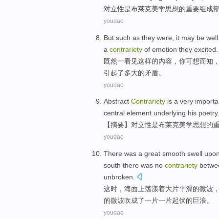
对立
性
是
布莱克
美学
思想
的
重要
组成
youdao
But
such as
they were,
it
may be wel
a
contrariety
of
emotion
they
excited
.
既然
一
看见
这样
的
内容，
你
可想而知
引起了
多大
的矛盾。
youdao
Abstract
Contrariety
is
a
very importa
central
element underlying
his
poetry
【
摘要
】
对立
性
是
布莱克
美学
思想
的
youdao
There
was
a
great
smooth
swell
upo
south
there was no
contrariety
betwe
unbroken.
这时
，海面
上荡漾
着大片
平滑
的
微波
的
微波吹成了
一
片一片起伏的巨浪。
youdao