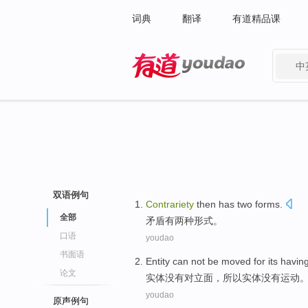
词典
翻译
有道精品课
中
有道 - 网易旗下搜索
双语例句
Contrariety
then has
two
forms
.
全部
矛盾
有
两种
形式
。
口语
youdao
书面语
Entity
can not be moved for its
havin
论文
实体
没有
对立面，所以实体
没有
运动
youdao
原声例句