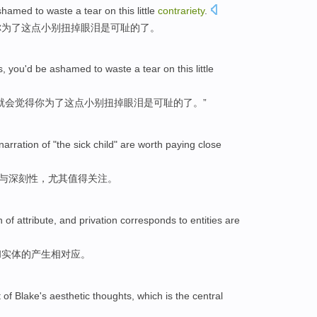
shamed
to waste a
tear
on this
little
contrariety
.
你为了这点小别扭掉
眼泪
是
可耻
的了。
s
,
you
'd be
ashamed
to waste a
tear
on this
little
就
会觉得你为了这点小别扭掉
眼泪
是
可耻
的了。”
narration
of
"the sick child" are
worth
paying close
与
深刻性，尤其
值得
关注。
n
of
attribute
,
and
privation
corresponds to
entities
are
和
实体
的
产生
相对应。
t
of
Blake's
aesthetic
thoughts
, which
is
the
central