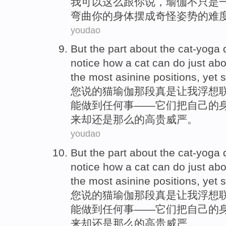
我
可以
这么
跟
你
说，
瑜伽
不
只是
弯曲
你
的身体摆
成
奇怪
姿势的
难
youdao
But the part about
the
cat-yoga 
notice how
a
cat
can
do just
abo
the
most asinine
positions
,
yet
s
您说的
猫
瑜伽那段真是
让
我
浮想
能
做到任何事——它们把
自己
的
来
却
还是
那么的
高贵
威严。
youdao
But the part about
the
cat-yoga 
notice how
a
cat
can
do just
abo
the
most asinine
positions
,
yet
s
您说的
猫
瑜伽那段真是
让
我
浮想
能
做到任何事——它们把
自己
的
来
却
还是
那么的
高贵
威严。