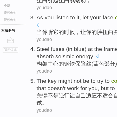
扭曲
引起
扭曲
或
蠕动；
全部
youdao
音频例句
As
you
listen to
it
,
let
your
face
视频例句
权威例句
当
你
听
它
的时候，
让
你
的
脸
扭曲
youdao
go
Steel
fuses
(in
blue
) at
the
fram
返回词典
top
absorb
seismic
energy
.
构架
中心
的
钢铁
保险丝
(
蓝色部分
)
youdao
The key
might
not be
to try
to
co
that doesn't work for you,
but
to
关键
不是
强行让
自己
适应
不适合
试
。
youdao