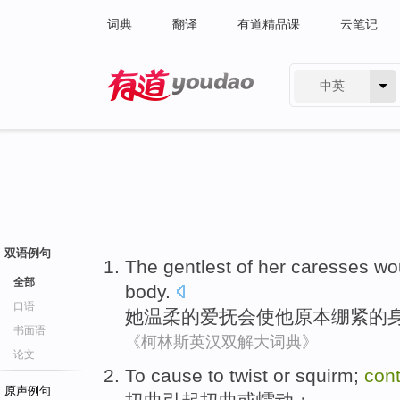
词典
翻译
有道精品课
云笔记
中英
有道 - 网易旗下搜索
双语例句
The
gentlest
of
her
caresses
wo
全部
body
.
口语
她
温柔
的
爱抚
会
使
他
原本
绷紧
的
书面语
《柯林斯英汉双解大词典》
论文
To
cause to
twist
or
squirm;
cont
原声例句