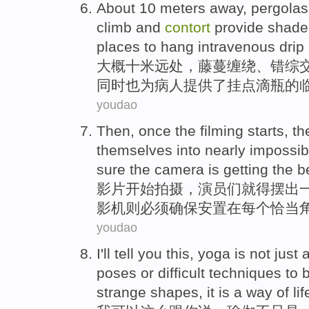
About
10
meters
away,
pergolas
climb and
contort
provide
shade
places
to
hang
intravenous drip
大概
十
米
远处，
藤蔓缠绕
、错综
同时也为病人提供了
挂
点滴
瓶的
youdao
Then,
once the filming
starts
, t
themselves into
nearly
impossib
sure
the
camera
is getting the
b
影片
开始
拍摄，演员们就得摆
出
影机则必须
确保
安置
在
每个恰当
youdao
I
'll
tell
you
this
,
yoga
is not
just
poses
or
difficult
techniques
to
strange
shapes,
it
is
a
way of
lif